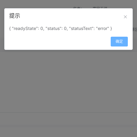
作者：
寰宇天涯
提示
来源：
网上收集
{ "readyState": 0, "status": 0, "statusText": "error" }
属性：
地图属性：
地图类型-景
确定