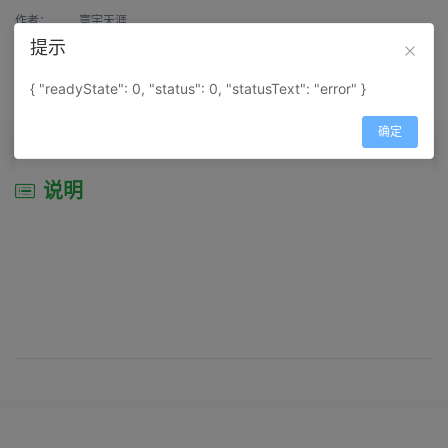
作者：
寰宇天涯
提示
来源：
网上收集
{ "readyState": 0, "status": 0, "statusText": "error" }
属性：
地图属性：
地图类型-景区导游图
确定
说明
说明