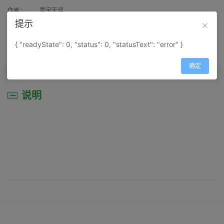
作者：
寰宇天涯
提示
来源：
网上收集
{ "readyState": 0, "status": 0, "statusText": "error" }
属性：
地图属性：
地图类型-景区导游图
确定
说明
说明