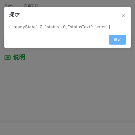
作者：
寰宇天涯
提示
来源：
网上收集
{ "readyState": 0, "status": 0, "statusText": "error" }
属性：
地图属性：
地图类型-景区导游图
确定
说明
说明