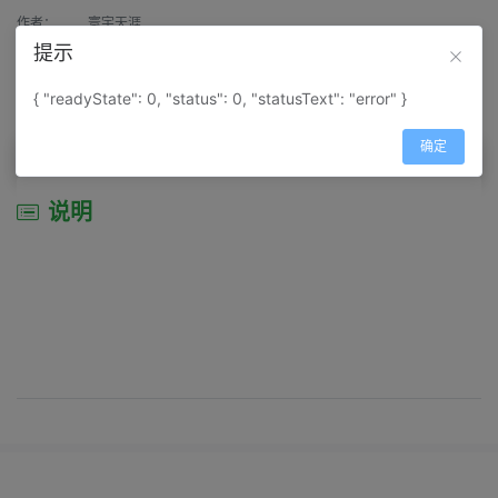
作者：
寰宇天涯
提示
来源：
网上收集
{ "readyState": 0, "status": 0, "statusText": "error" }
属性：
地图属性：
地图类型-综合性地图
确定
说明
说明