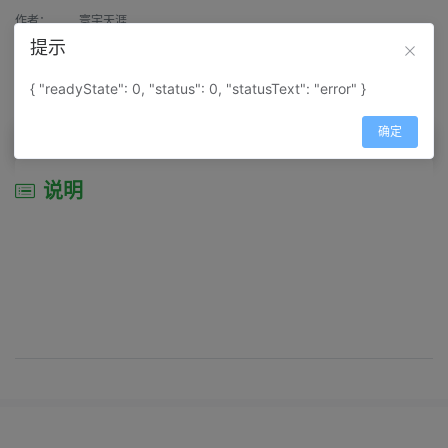
作者：
寰宇天涯
提示
来源：
网上收集
{ "readyState": 0, "status": 0, "statusText": "error" }
属性：
地图属性：
地图类型-旅游资源分布图
确定
说明
说明