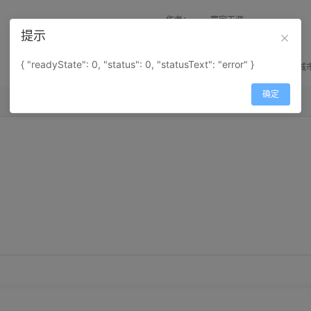
作者：
寰宇天涯
提示
来源：
网上收集
{ "readyState": 0, "status": 0, "statusText": "error" }
属性：
地图属性：
地图类型-城
确定