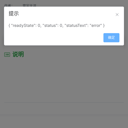
作者：
寰宇天涯
提示
来源：
网上收集
{ "readyState": 0, "status": 0, "statusText": "error" }
属性：
地图属性：
地图类型-综合性地图
确定
说明
说明