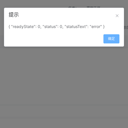
作者：
寰宇天涯
提示
来源：
网上收集
{ "readyState": 0, "status": 0, "statusText": "error" }
属性：
地图属性：
地图类型-综
确定