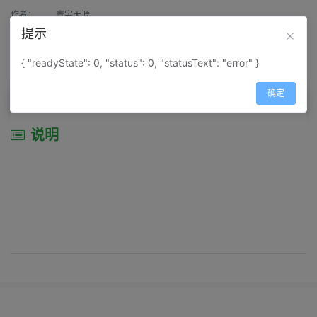
作者：
寰宇天涯
提示
来源：
网上收集
{ "readyState": 0, "status": 0, "statusText": "error" }
属性：
地图属性：
地图类型-交通线路图
确定
说明
说明