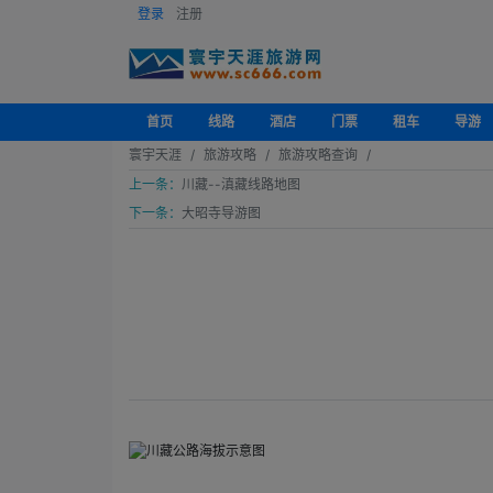
登录
注册
首页
线路
酒店
门票
租车
导游
寰宇天涯
旅游攻略
旅游攻略查询
上一条：
川藏--滇藏线路地图
下一条：
大昭寺导游图