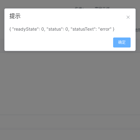
作者：
寰宇天涯
提示
来源：
网上收集
{ "readyState": 0, "status": 0, "statusText": "error" }
属性：
地图属性：
地图类型-地
确定