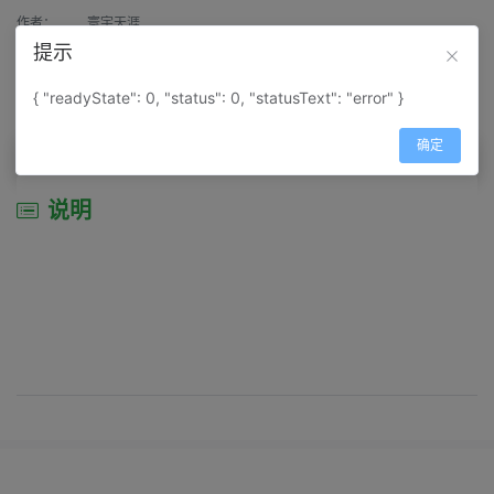
作者：
寰宇天涯
提示
来源：
网上收集
{ "readyState": 0, "status": 0, "statusText": "error" }
属性：
地图属性：
地图类型-景区导游图
确定
说明
说明