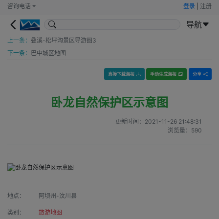
咨询电话
登录
|
注册
导航
上一条：
叠溪-松坪沟景区导游图3
下一条：
巴中城区地图
直接下载海报
手动生成海报
分享
卧龙自然保护区示意图
更新时间：
2021-11-26 21:48:31
浏览量：
590
地点：
阿坝州-汶川县
类别：
旅游地图