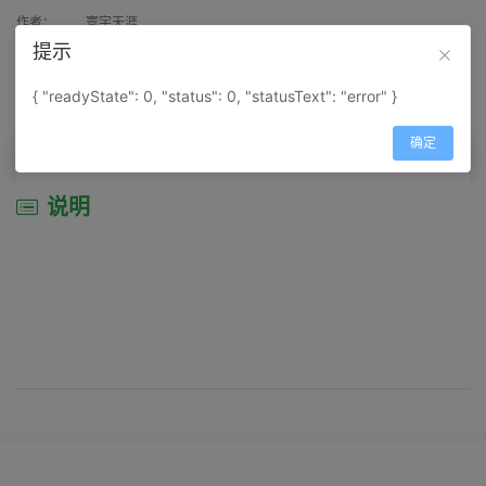
作者：
寰宇天涯
提示
来源：
网上收集
{ "readyState": 0, "status": 0, "statusText": "error" }
属性：
地图属性：
地图类型-城市城区图
确定
说明
说明