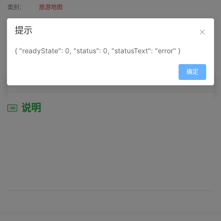
类别：
旅游地图
作者：
寰宇天涯
提示
来源：
网上收集
{ "readyState": 0, "status": 0, "statusText": "error" }
属性：
地图属性：
地图类型-交通线路图
确定
说明
说明