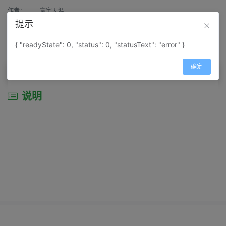
作者：
寰宇天涯
提示
来源：
网上收集
{ "readyState": 0, "status": 0, "statusText": "error" }
属性：
地图属性：
地图类型-景区导游图
确定
说明
说明