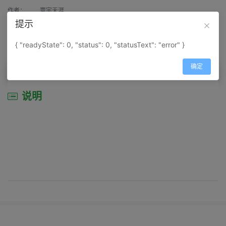
作者：
寰宇天涯
提示
来源：
网上收集
{ "readyState": 0, "status": 0, "statusText": "error" }
属性：
地图属性：
地图类型-景区导游图
确定
说明
说明