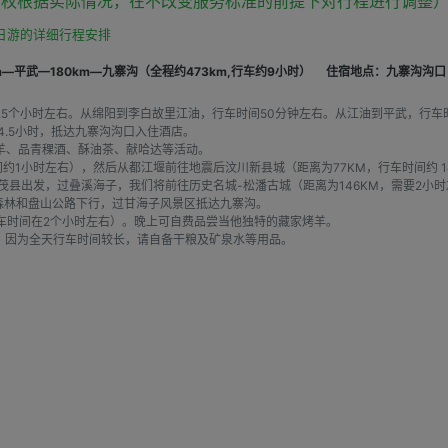
有权根据实际情况，在不改变服务标准的前提下对行程进行调整
日游的详细行程安排
m—平武—180km—九寨沟（全程约473km,行车约9小时）
住宿地点：九寨沟沟口
.5个小时左右。从绵阳到李白故里江油，行车时间50分钟左右。从江油到平武，行
4.5小时，抵达九寨沟沟口入住酒店。
全羊、品青稞酒、酥油茶、献哈达等活动。
约1小时左右），然后从都江堰前往地震后汶川新县城（距离为77KM，行车时间约 
从茂县出发，过叠溪海子，我们将前往历史名城-松潘古城（距离为146KM，需要2
始森林和盘山公路下行，过甘海子风景区抵达九寨沟。
车时间在2个小时左右）。晚上可自费品尝当他独特的藏家烤羊。
。因为全天行车时间较长，请自备干粮及矿泉水等用品。