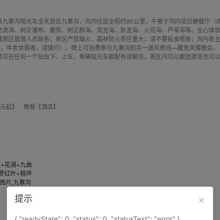
乘九寨沟观光车全天游览九寨沟，沟内往返全程约90公里，午餐于沟内诺日朗餐厅（
老虎海、树正瀑布、磨房、树正群海、双龙海、卧龙海、火花海、芦苇海等。全心体验
或景区管理人员联系；景区严禁烟火，森林防火责任重大；请不要投食喂鱼；沟内各
米，年老体弱者，请慎行）。晚上可自费参与九寨沟的另一道风景线—藏羌风情晚会。
票可在任何一个站台下、上车，每辆观光车都配有讲解员。景区内可以跟团游览也可
0元起】 晚餐【酒店】
提示
{ "readyState": 0, "status": 0, "statusText": "error" }