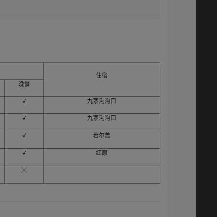
.0%比例支付违约金。

住宿
晚餐
√
九寨沟沟口
√
九寨沟沟口
√
若尔盖
√
红原
╳