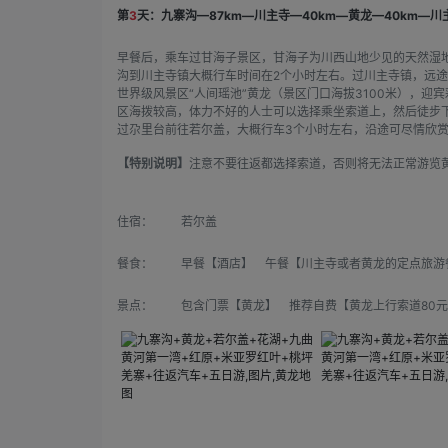
第
3
天：九寨沟—87km—川主寺—40km—黄龙—40km—川主
早餐后，乘车过甘海子景区，甘海子为川西山地少见的天然湿
沟到川主寺镇大概行车时间在2个小时左右。过川主寺镇，远途
世界级风景区“人间瑶池”黄龙（景区门口海拔3100米），
区海拨较高，体力不好的人士可以选择乘坐索道上，然后徒步下
过尕里台前往若尔盖，大概行车3个小时左右，沿途可尽情欣
【特别说明】
注意不要往返都选择索道，否则将无法正常游览
住宿：
若尔盖
餐食：
早餐【酒店】 午餐【川主寺或者黄龙的定点旅游
景点：
包含门票【黄龙】 推荐自费【黄龙上行索道80元