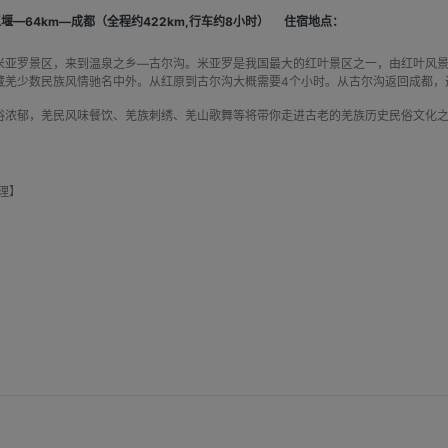
堰—64km—成都（全程约422km,行车约8小时）
住宿地点：
米亚罗景区，来到温泉之乡—古尔沟。米亚罗是我国最大的红叶景区之一，由红叶风
藏羌少数民族风情驰名中外。从红原到古尔沟大概需要4个小时。从古尔沟返回成都，
俗浓郁，羌民风味餐饮、羌族刺绣、羌山歌舞等将带你走进古老的羌族历史民俗文化
理】