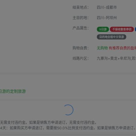
结束地点：
四川-成都市
主目的地：
四川-阿坝州
产品属性：
5日游
不接收散客参团
目的地全程中文导游
购物自费：
无购物
有推荐自费的盈
线路片区：
九寨沟+黄龙+牟尼沟,若
日游的定制旅游
无需支付违约金。如果是销售方申请退订，无需支付违约金。

天：如果购买方申请退订，需要按50.0%比例支付违约金。如果是销售方申请退订，需
天：如果购买方申请退订，需要按60.0%比例支付违约金。如果是销售方申请退订，需