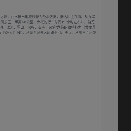
江之源，此水被当地藏族誉为圣水敬贡，抵达川主寺镇。从九寨
风景区，距离40公里，大概的行车时间1个小时左右）。游览
彩池、滩流、雪山、峡谷、古寺、民俗”六绝的独特魅力（黄龙景
间为2-4个小时。从黄龙风景区原路返回川主寺。从川主寺出发