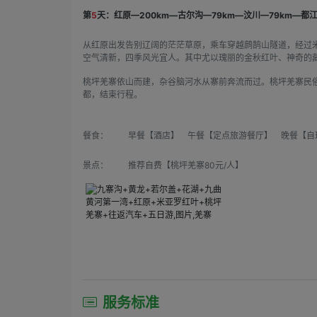
第
5
天：红原—200km—古尔沟—79km—汶川—79km—都江
从红原出发告别辽阔的茫茫草原，乘车穿越鹧鹄山隧道，经过
空气清新，四季风光宜人。其中尤以瑰丽的金秋红叶、神奇的
桃坪羌寨依山而建，杂谷脑河水从寨前奔流而过。桃坪羌寨民
都，结束行程。
餐食：
早餐【酒店】 午餐【定点旅游餐厅】 晚餐【自
景点：
推荐自费【桃坪羌寨80元/人】
服务标准