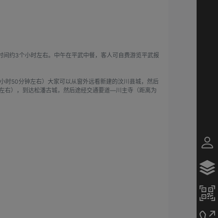
）
车时间约3个小时左右。中午在平武中餐，客人可自费游览平武报
1小时50分钟左右）大家可以从窗外远看新建的汶川县城，然后
小时左右），到达松潘古城，然后途经交通要道―川主寺（距离为