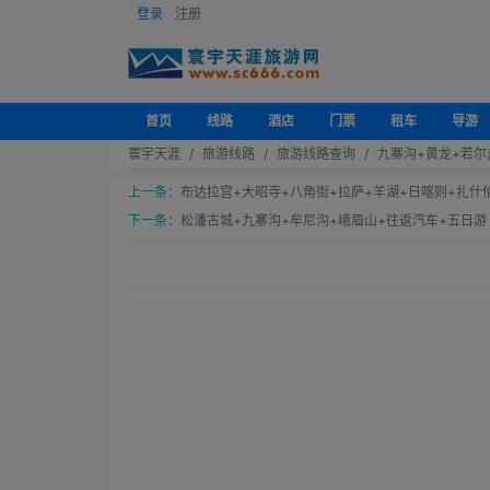
登录
注册
首页
线路
酒店
门票
租车
导游
寰宇天涯
旅游线路
旅游线路查询
九寨沟+黄龙+若尔
上一条：
布达拉宫+大昭寺+八角街+拉萨+羊湖+日喀则+扎什
下一条：
松潘古城+九寨沟+牟尼沟+峨眉山+往返汽车+五日游