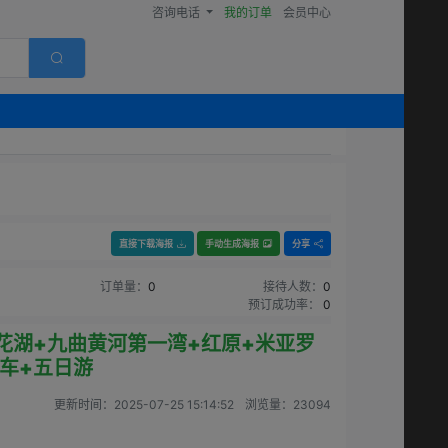
咨询电话
我的订单
会员中心
直接下载海报
手动生成海报
分享
订单量：
0
接待人数：
0
预订成功率：
0
花湖+九曲黄河第一湾+红原+米亚罗
车+五日游
更新时间：
2025-07-25 15:14:52
浏览量：
23094