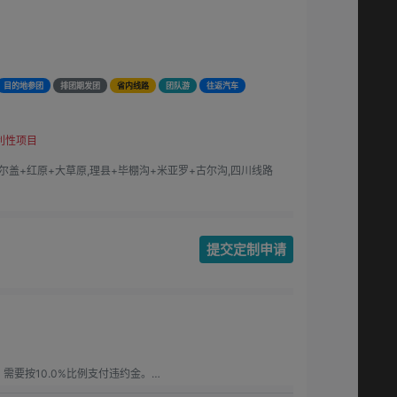
目的地参团
排团期发团
省内线路
团队游
往返汽车
利性项目
尔盖+红原+大草原,理县+毕棚沟+米亚罗+古尔沟,四川线路
提交定制申请
要按10.0%比例支付违约金。

要按15.00%比例支付违约金。
