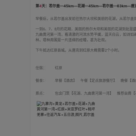
第
4
天：若尔盖—45km—花湖—45km—若尔盖—63km—唐
早餐后，从若尔盖出发前往热尔大坝和美丽的花湖，从若尔盖
一到6、7、8月的花期，美丽的热尔大坝和美丽的花湖到处是
九曲黄河第一湾，看清澈的河流水势平缓，蓝天白云，如诗如画
林，塔林周围是一片连绵的经幡，甚为壮观。
下午抵达红原县城。从唐克到红原大概需要2个小时。
住宿：
红原
餐食：
早餐【酒店】 午餐【定点旅游餐厅】 晚餐【酒
景点：
包含门票【花湖、九曲黄河第一湾】 推荐自费【花