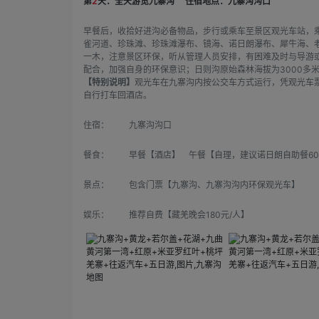
第
2
天：全天游览九寨沟
住宿地点：九寨沟沟口
早餐后，收拾好进沟必备物品，步行或乘车至景区观光车站，
雀河道、珍珠滩、珍珠滩瀑布、镜海、诺日朗瀑布、犀牛海、
一木，注意景区环保，听从管理人员安排，有困难及时与导游
配合，加强自身的环保意识；日则沟原始森林海拔为3000多
【特别说明】
观光车在九寨沟内按公交车方式运行，凭观光车
自行打车回酒店。
住宿：
九寨沟沟口
餐食：
早餐【酒店】 午餐【自理，建议诺日朗自助餐6
景点：
包含门票【九寨沟、九寨沟沟内环保观光车】
娱乐：
推荐自费【藏羌晚会180元/人】