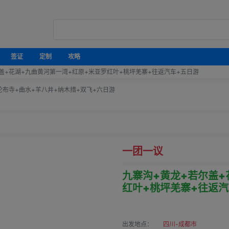
签证
定制
攻略
盖+花湖+九曲黄河第一湾+红原+米亚罗红叶+桃坪羌寨+往返汽车+五日游
伦布寺+曲水+羊八井+纳木措+双飞+六日游
一团一议
九寨沟+黄龙+若尔盖+
红叶+桃坪羌寨+往返汽
出发地点：
四川-成都市