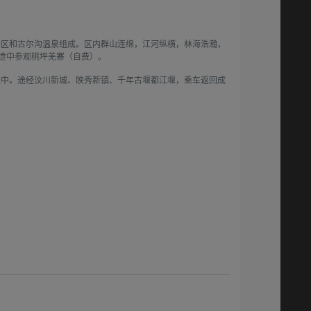
景区和古尔沟温泉组成。区内群山连绵，江河纵横，林海浩瀚，
途中参观桃坪羌寨（自费）。
之中。途经汶川新城、映秀新镇、千年古堰都江堰，乘车返回成