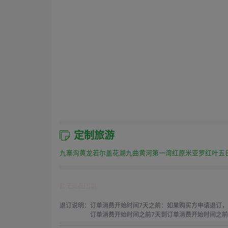
定制旅游
九寨沟黄龙若尔盖花湖九曲黄河第一湾红原米亚罗红叶五
暂无商品团期
退订说明：
订单消费开始时间7天之前：如果购买方申请退订，
订单消费开始时间之前7天到订单消费开始时间之前4
订单消费开始时间之前4天到订单消费开始时间之前1