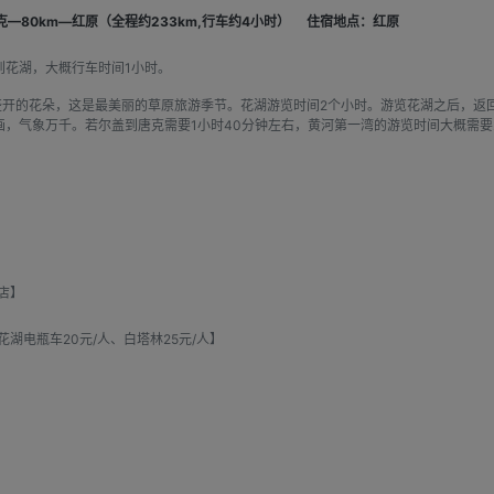
克—80km—红原（全程约233km,行车约4小时）
住宿地点：红原
到花湖，大概行车时间1小时。
盛开的花朵，这是最美丽的草原旅游季节。花湖游览时间2个小时。游览花湖之后，返
，气象万千。若尔盖到唐克需要1小时40分钟左右，黄河第一湾的游览时间大概需要
店】
湖电瓶车20元/人、白塔林25元/人】