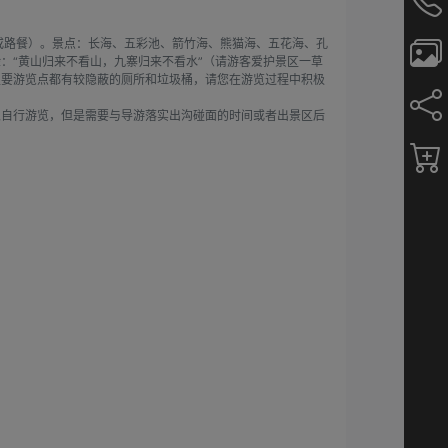
或路餐）。景点：长海、五彩池、箭竹海、熊猫海、五花海、孔
：“黄山归来不看山，九寨归来不看水”（请游客爱护景区一草
主要游览点都有较隐蔽的厕所和垃圾桶，请您在游览过程中积极
以自行游览，但是需要与导游落实出沟碰面的时间或者出景区后