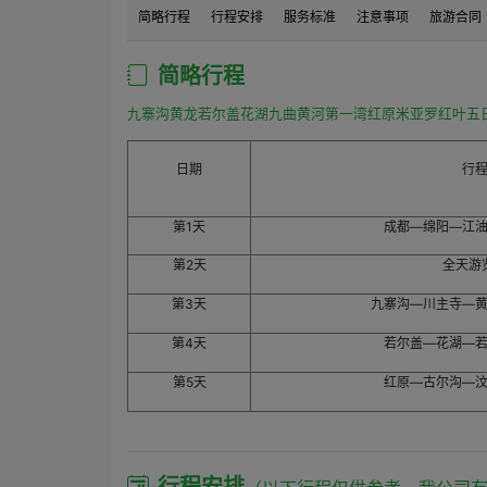
订单消费开始时间之前1天到订单消费开始时间：如果
简略行程
行程安排
服务标准
注意事项
旅游合同
订单消费开始时间之后：如果购买方申请退订，需要
简略行程
九寨沟黄龙若尔盖花湖九曲黄河第一湾红原米亚罗红叶五
日期
行
第1天
成都—绵阳—江
第2天
全天游
第3天
九寨沟—川主寺—
第4天
若尔盖—花湖—
第5天
红原—古尔沟—
行程安排