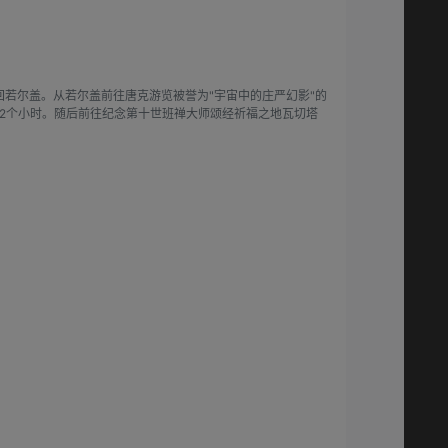
回若尔盖。从若尔盖前往唐克游览被誉为"宇宙中的庄严幻影"的
2个小时。随后前往纪念第十世班禅大师颂经祈福之地瓦切塔