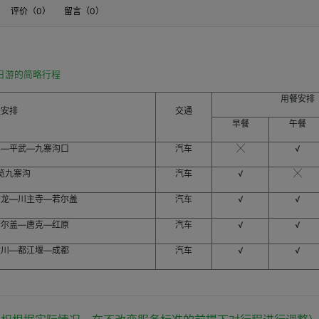
购买方申请退订，需要按80.0%比例支付违约金。如果是销售方申请退订，需要按20
评价（
0
）
留言（
0
）
按100%比例支付违约金。如果是销售方申请退订，需要按20.0%比例支付违约金。
日游的简略行程
用餐安排
程安排
交通
早餐
午餐
油—平武—九寨沟口
汽车
╳
√
览九寨沟
汽车
√
╳
黄龙—川主寺—若尔盖
汽车
√
√
若尔盖—唐克—红原
汽车
√
√
汶川—都江堰—成都
汽车
√
√