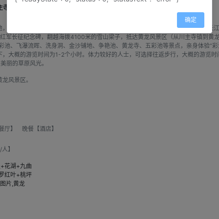
寺—145km—若尔盖（全程约312km,行车约6小时）
住宿地点：若尔盖
确定
地，这里碧水蓝天、绿草如茵、森林茂密、风光秀丽；赴岷江源头弓杠岭；观万里长
红军长征纪念碑，翻越海拨4100米的雪山梁子，抵达黄龙风景区（从川主寺镇到黄龙
迎宾彩池、飞瀑流晖、洗身洞、金沙铺地、争艳池、黄龙寺、五彩池等景点，亲身体验“
，大概的游览时间为1-2个小时。体力较好的人士，可选择往返步行，大概的游览时
赏美丽的草原风光。
黄龙风景区。
餐厅】 晚餐【酒店】
/人】