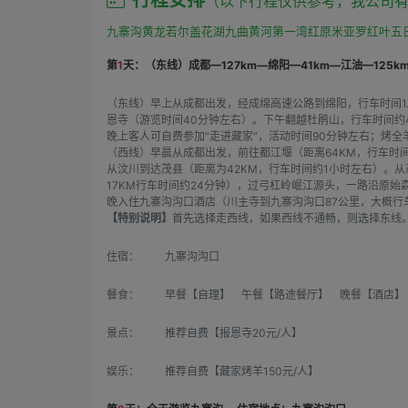
（以下行程仅供参考，我公司
九寨沟黄龙若尔盖花湖九曲黄河第一湾红原米亚罗红叶五
第
1
天：（东线）成都—127km—绵阳—41km—江油—125k
（东线）早上从成都出发，经成绵高速公路到绵阳，行车时间1
恩寺（游览时间40分钟左右）。下午翻越杜鹃山，行车时间约
晚上客人可自费参加“走进藏家”，活动时间90分钟左右；烤
（西线）早晨从成都出发，前往都江堰（距离64KM，行车时间
从汶川到达茂县（距离为42KM，行车时间约1小时左右）。
17KM行车时间约24分钟），过弓杠岭岷江源头，一路沿原
晚入住九寨沟沟口酒店（川主寺到九寨沟沟口87公里，大概行
【特别说明】
首先选择走西线，如果西线不通畅，则选择东线
住宿：
九寨沟沟口
餐食：
早餐【自理】 午餐【路途餐厅】 晚餐【酒店】
景点：
推荐自费【报恩寺20元/人】
娱乐：
推荐自费【藏家烤羊150元/人】