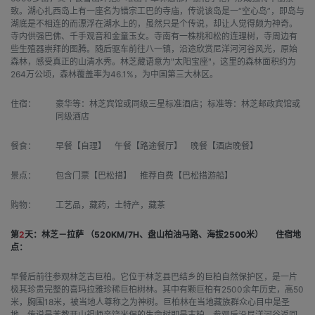
致。湖心扎西岛上有一座名为错宗工巴的寺庙，传说该岛是一“空心岛”，即岛与
湖底是不相连的而漂浮在湖水上的，虽然只是个传说，却让人觉得颇为神奇。
寺内供强巴佛、千手观音和金童玉女。寺南有一株桃和松的连理树，寺周边有
些生殖器崇拜的图腾。随后驱车前往八一镇，沿途欣赏尼洋河河谷风光，原始
森林，感受真正的山清水秀。林芝藏语意为"太阳宝座"，这里的森林面积约为
264万公顷，森林覆盖率为46.1%，为中国第三大林区。
住宿：
豪华等：林芝宾馆或同级三星标准酒店；标准等：林芝邮政宾馆或
同级酒店
餐食：
早餐【自理】 午餐【路途餐厅】 晚餐【酒店晚餐】
景点：
包含门票【巴松措】 推荐自费【巴松措游船】
购物：
工艺品，藏药，土特产，藏茶
第
2
天：林芝－拉萨 （520KM/7H、盘山柏油马路、海拔2500米）
住宿地
点：
早餐后前往参观林芝古巨柏。它位于林芝县巴结乡的巨柏自然保护区，是一片
极其珍贵完整的喜玛拉雅珍稀巨柏树林。其中有颗巨柏有2500余年历史，高50
米，胸围18米，被当地人尊称之为神树。巨柏林在当地藏族群众心目中是圣
地，传说是苯教开山祖师辛饶米保的生命树即是古柏。参观后沿尼洋河谷返回