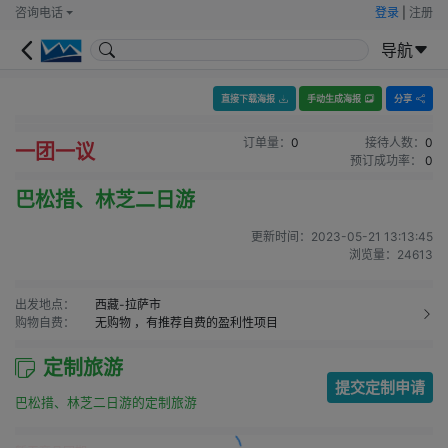
咨询电话
登录
|
注册
导航
直接下载海报
手动生成海报
分享
订单量：
0
接待人数：
0
一团一议
预订成功率：
0
巴松措、林芝二日游
更新时间：
2023-05-21 13:13:45
浏览量：
24613
出发地点：
西藏-拉萨市
购物自费：
无购物
，有推荐自费的盈利性项目
定制旅游
提交定制申请
巴松措、林芝二日游的定制旅游