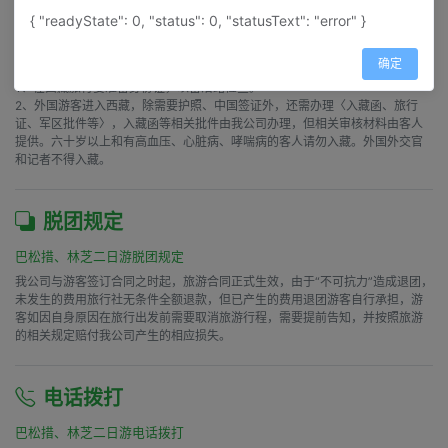
{ "readyState": 0, "status": 0, "statusText": "error" }
证件办理
巴松措、林芝二日游证件办理
确定
1、在西藏旅行要准备身份证，以备沿路检查。

2、外国游客进入西藏，除需要护照、中国签证外，还需办理〈入藏函、旅行
证、军区批件等〉，入藏函等相关批件由我公司办理，但相关审核材料由客人
提供。六十岁以上和有高血压、心脏病、哮喘病的客人请勿入藏。外国外交官
和记者不得入藏。
脱团规定
巴松措、林芝二日游脱团规定
我公司与游客签订合同之时起，旅游合同正式生效，由于“不可抗力”造成退团，
未发生的费用旅行社无条件全额退款，但已产生的费用退团游客自行承担，游
客如因自身原因在旅行出发前需要取消旅游行程，需要提前告知，并按照旅游
的相关规定赔付我公司产生的相应损失。
电话拨打
巴松措、林芝二日游电话拨打