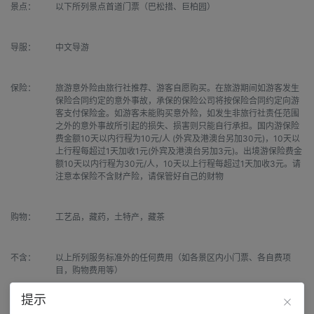
景点：
以下所列景点首道门票（巴松措、巨柏园）
导服：
中文导游
保险：
旅游意外险由旅行社推荐、游客自愿购买。在旅游期间如游客发生
保险合同约定的意外事故，承保的保险公司将按保险合同约定向游
客支付保险金。如游客未能购买意外险，如发生非旅行社责任范围
之外的意外事故所引起的损失、损害则只能自行承担。国内游保险
费金额10天以内行程为10元/人 (外宾及港澳台另加30元)，10天以
上行程每超过1天加收1元(外宾及港澳台另加3元)。出境游保险费金
额10天以内行程为30元/人，10天以上行程每超过1天加收3元。请
注意本保险不含财产险，请保管好自己的财物
购物：
工艺品，藏药，土特产，藏茶
不含：
以上所列服务标准外的任何费用（如各景区内小门票、各自费项
目，购物费用等）
提示