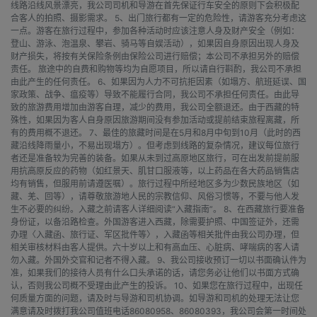
线路沿线风景漂亮，我公司司机和导游在首先保证行车安全的原则下会积极配
合客人的拍照、摄影需求。 5、出门旅行都有一定的危险性，请游客充分考虑这
一点。游客在旅行过程中，参加各种活动时应该注意人身及财产安全（例如：
登山、游泳、泡温泉、攀岩、骑马等自娱活动），如果因自身原因出现人身及
财产损失，将按有关保险条例由保险公司进行赔偿；本公司不承担另外的赔偿
责任。 旅途中的自费和购物等均为自愿项目，所以请自行斟酌，我公司不承担
由此产生的任何责任。 6、如果因为人力不可抗拒因素（如塌方、航班延误、国
家政策、战争、瘟疫等）导致不能履行合同，我公司不承担任何责任。由此导
致的旅游费用增加由游客自理，减少的费用，我公司全额退还。由于西藏的特
殊性，如果因为客人自身原因旅游期间没有参加活动或提前结束旅程离藏，所
有的费用概不退还。 7、最佳的旅藏时间是在5月和8月中旬到10月（此时的西
藏沿线降雨量小，不易出现塌方）。但考虑到线路的复杂情况，建议每位旅行
者还是准备较为完善的装备。如果从未到过高原地区旅行，可在出发前提前服
用抗高原反应的药物（如红景天、肌甘口服液等，以上药品在各大药品销售店
均有销售，但服用前请遵医嘱）。旅行过程中所经地区多为少数民族地区（如
藏、羌、回等），请尊敬旅游地人民的宗教信仰、风俗习惯等，不要与他人发
生不必要的纠纷。入藏之前请客人详细阅读“入藏指南”。 8、在西藏旅行要准备
身份证，以备沿路检查。外国游客进入西藏，除需要护照、中国签证外，还需
办理〈入藏函、旅行证、军区批件等〉，入藏函等相关批件由我公司办理，但
相关审核材料由客人提供。六十岁以上和有高血压、心脏病、哮喘病的客人请
勿入藏。外国外交官和记者不得入藏。 9、我公司接收预订一切以书面确认件为
准，如果我们的接待人员有什么口头承诺的话，请您务必让他们以书面方式确
认，否则我公司概不受理由此产生的投诉。 10、如果您在旅行过程中，出现任
何质量方面的问题，请及时与导游和司机协调。如导游和司机的处理无法让您
满意请及时拨打我公司值班电话86080958、86080393，我公司会第一时间处