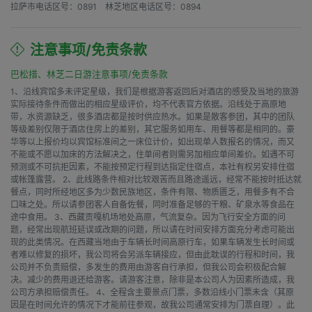
拉萨市电话区号：0891    林芝地区电话区号：0894
注意事项/免责条款
巴松措、林芝二日游注意事项/免责条款
1、沿线宾馆多未评定星级，我们是根据游客返回后对酒店的感受及当地的旅游
实际接待条件而做出的相应星级评价，均不代表官方依据。沿线处于高原地
带，水资源缺乏，很多酒店都是按时供应热水。如果是散客参团，其中的团队
等级差别仅限于酒店住房上的差别，其它服务如用车、用餐等都是相同的。豪
华等以上报价均以宾馆标准间之一床位计价，如出现单人数报名的情况，而又
不能或不愿以加床的方法解决之，住单间者则需另加相应单间差价。如遇不可
预测或不可抗拒因素，不能按预定行程到达指定住宿点，本社有权另安排住宿
或帐篷露营。 2、此线路条件相对比较艰苦而且路途遥远，经常不能按时抵达就
餐点，同时所经地区多为少数民族地区，条件有限、物质匮乏，用餐多有不合
口味之处。所以请参团客人自备佐餐，同时准备足够的干粮、矿泉水等食品在
途中食用。 3、西藏贡嘎机场地处高原，气流复杂。因为飞行安全方面的问
题，经常出现航班延误或改期的问题，所以请在时间安排方面充分考虑可能出
现的此类情况。在西藏当地由于车辆长时间高原行车，如果车辆发生长时间或
者难以修复的损坏，我公司将会另派车辆接应，但由此耽误的行程和时间，我
公司并不负责赔偿，多发生的费用由游客自行承担，但我公司会积极配合解
决。减少的费用退还给游客。请游客注意，除非是本公司人为因素所造成，我
公司方承担赔偿责任。 4、全程含主要景点门票，多数沿线小门票未含（其原
因是在时间允许的情况下才能前往参观，故我公司通常安排为门票自理）。此