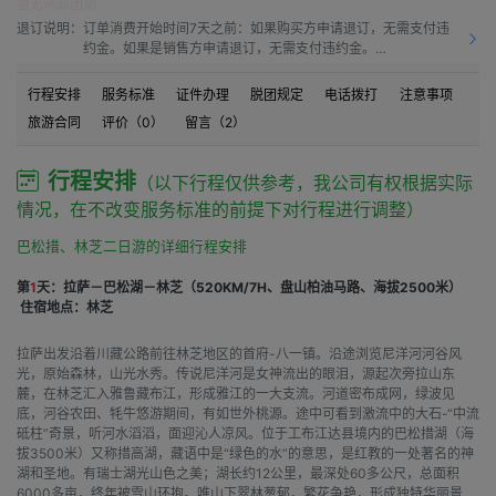
暂无商品团期
退订说明：
订单消费开始时间7天之前：如果购买方申请退订，无需支付违
约金。如果是销售方申请退订，无需支付违约金。

订单消费开始时间之前7天到订单消费开始时间之前4天：如果
购买方申请退订，需要按50.0%比例支付违约金。如果是销售方
行程安排
服务标准
证件办理
脱团规定
电话拨打
注意事项
申请退订，需要按10.0%比例支付违约金。

旅游合同
评价（
0
）
留言（
2
）
订单消费开始时间之前4天到订单消费开始时间之前1天：如果购
买方申请退订，需要按60.0%比例支付违约金。如果是销售方申
请退订，需要按15.00%比例支付违约金。

行程安排
（以下行程仅供参考，我公司有权根据实际
订单消费开始时间之前1天到订单消费开始时间：如果购买方申
情况，在不改变服务标准的前提下对行程进行调整）
请退订，需要按80.0%比例支付违约金。如果是销售方申请退
订，需要按20.0%比例支付违约金。

巴松措、林芝二日游的详细行程安排
订单消费开始时间之后：如果购买方申请退订，需要按100%比
例支付违约金。如果是销售方申请退订，需要按20.0%比例支付
第
1
天：拉萨－巴松湖－林芝（520KM/7H、盘山柏油马路、海拔2500米）
违约金。
住宿地点：林芝
拉萨出发沿着川藏公路前往林芝地区的首府-八一镇。沿途浏览尼洋河河谷风
光，原始森林，山光水秀。传说尼洋河是女神流出的眼泪，源起次旁拉山东
麓，在林芝汇入雅鲁藏布江，形成雅江的一大支流。河道密布成网，绿波见
底，河谷农田、牦牛悠游期间，有如世外桃源。途中可看到激流中的大石-“中流
砥柱”奇景，听河水滔滔，面迎沁人凉风。位于工布江达县境内的巴松措湖（海
拔3500米）又称措高湖，藏语中是“绿色的水”的意思，是红教的一处著名的神
湖和圣地。有瑞士湖光山色之美；湖长约12公里，最深处60多公尺，总面积
6000多亩，终年被雪山环抱。唯山下翠林葱郁，繁花争艳，形成独特华丽景