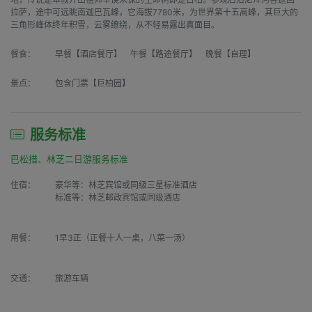
拉萨，途中可远眺南迦巴瓦峰，它海拔7780米，为世界第十五高峰，其巨大的
三角形峰体终年积雪，云雾缭绕，从不轻易露出真面目。
餐食：
早餐【酒店餐厅】 午餐【路途餐厅】 晚餐【自理】
景点：
包含门票【巨柏园】
服务标准
巴松措、林芝二日游服务标准
住宿：
豪华等：林芝宾馆或同级三星标准酒店

标准等：林芝邮政宾馆或同级酒店
用餐：
1早3正（正餐十人一桌，八菜一汤）
交通：
旅游车辆