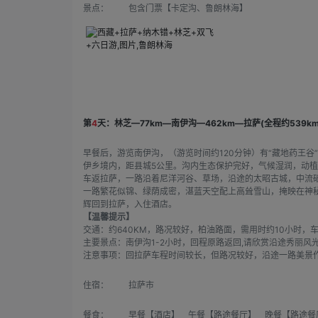
景点：
包含门票【卡定沟、鲁朗林海】
第
4
天：林芝—77km—南伊沟—462km—拉萨(全程约539km
早餐后，游览南伊沟，（游览时间约120分钟）有“藏地药王
伊乡境内，距县城5公里。沟内生态保护完好，气候湿润，动植
车返拉萨，一路沿着尼洋河谷、草场，沿途的太昭古城，中流
一路繁花似锦、绿荫成密，湛蓝天空配上高耸雪山，掩映在神
辉回到拉萨，入住酒店。
【温馨提示】
交通：约640KM，路况较好，柏油路面，需用时约10小时，
主要景点：南伊沟1-2小时，回程原路返回,请欣赏沿途秀丽风
注意事项：回拉萨车程时间较长，但路况较好，沿途一路美景
住宿：
拉萨市
餐食：
早餐【酒店】 午餐【路途餐厅】 晚餐【路途餐