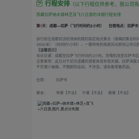
行程安排
（以下行程仅供参考，我公司
西藏拉萨纳木错林芝双飞六日游的详细行程安排
第
1
天：成都—拉萨（飞行时间约2小时）
住宿地点：拉萨市
自行前往成都双流机场候机楼的指定地点集合（准确的集合时
3650米）（时间约1小时）。一路特有的高原风光即刻让你
【温馨提示】
当日交通：成都至拉萨飞行时间约2小时。贡嘎机场至拉萨市区
注意事项：此日对于初次进藏的游客来说非常关键。拉萨海拔3
不饮酒少抽烟，不做剧烈运动，不沐浴，请自备常备药品。
住宿：
拉萨市
餐食：
早餐【不含】 午餐【不含】 晚餐【不含】