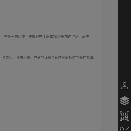
）
世界最高的河流―雅鲁藏布江驱车70公里前往拉萨（海拔
外，多饮水、多吃水果、充分的休息是预防高原反应的最佳办法。