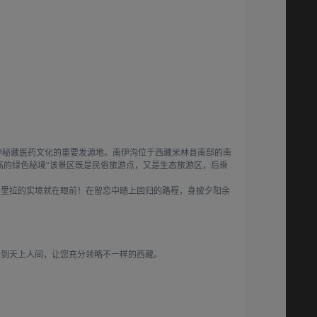
是神秘藏医药文化的重要发源地。南伊沟位于西藏米林县南部的南
最高的绿色秘境”该景区既是民俗旅游点，又是生态旅游区，后乘
格里拉的实境就在眼前！在留恋中踏上回归的路程，身披夕阳余
士到天上人间，让您充分领略不一样的西藏。