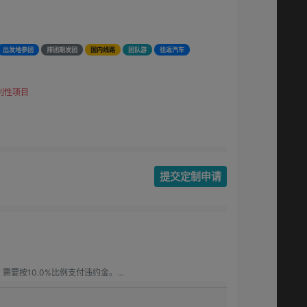
出发地参团
排团期发团
国内线路
团队游
往返汽车
利性项目
提交定制申请
要按10.0%比例支付违约金。

要按15.00%比例支付违约金。

.0%比例支付违约金。
