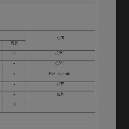
住宿
晚餐
╳
拉萨市
√
拉萨市
√
林芝（八一镇）
√
拉萨
√
拉萨
╳