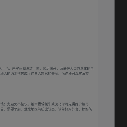
，水天一色、碧空蓝湖浑然一体，顿足湖旁，沉静在大自然造化的圣
媚动人的纳木措构成了这令人震撼的美丽。沿途还可观赏海拔
收钱；为避免不愉快，纳木措骑牦牛或骑马时可先讲好价格再
辛苦，需要早起。藏北地区海拔比较高，请带好厚外套，擦好防