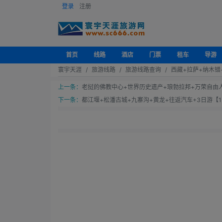
登录
注册
首页
线路
酒店
门票
租车
导游
寰宇天涯
旅游线路
旅游线路查询
西藏+拉萨+纳木错
上一条：
老挝的佛教中心+世界历史遗产+琅勃拉邦+万荣自由人
下一条：
都江堰+松潘古城+九寨沟+黄龙+往返汽车+3日游【13