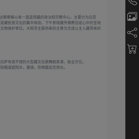
五世达赖喇嘛以来一直是西藏的政治和宗教中心。主要分为白宫
，是藏民族文化的集中体现。下午参观藏传佛教信徒心中的圣地
重点文物保护单位。大昭寺主殿供奉的主尊为文成公主入藏带来的
在拉萨有很不错的大型藏文化歌舞剧表演，能全方位。
太阳帽或遮阳伞，墨镜，防晒霜及饮用水。