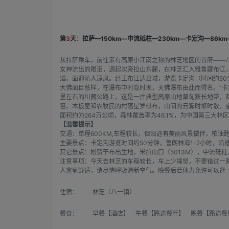
第
3
天：拉萨—150km—中流砥柱—230km—卡定沟—86k
从拉萨乘车，前往素有高原小江南之称的林芝地区的首府——八
女神流出的眼泪，源起次旁拉山东麓，在林芝汇入雅鲁藏布江，
滔，面迎沁人凉风。经工布江达县城，游览卡定沟（时间约50
大佛面目慈祥，在瀑布中时隐时现，天佛瀑布由此而得名。“卡定
里左右的川藏公路上。这是一片典型高原山地草甸狭长地带，
笆、木板屋和农牧民的村落星罗棋布，山间的云雾时聚时散，雪
面积约为264万公顷，森林覆盖率为46.1%，为中国第三大林
【温馨提示】
交通：单程600KM,车程较长，但沿途有美丽风景做伴，柏油
主要景点：卡定沟游览时间约50分钟，鲁朗林海1-2小时，
其它景点：松赞干布出生地，米拉山口（5013M），中流砥
注意事项：今天去林芝的车程较长，车上少睡觉，不要错过一路
人富氧舒适，请尽情呼吸清新空气。晚餐后若体力允许可以逛
住宿：
林芝（八一镇）
餐食：
早餐【酒店】 午餐【路途餐厅】 晚餐【路途餐