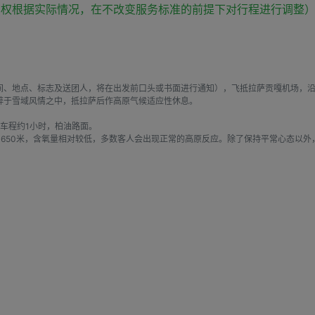
有权根据实际情况，在不改变服务标准的前提下对行程进行调整
间、地点、标志及送团人，将在出发前口头或书面进行通知），飞抵拉萨贡嘎机场，沿
沉醉于雪域风情之中，抵拉萨后作高原气候适应性休息。
车程约1小时，柏油路面。
650米，含氧量相对较低，多数客人会出现正常的高原反应。除了保持平常心态以