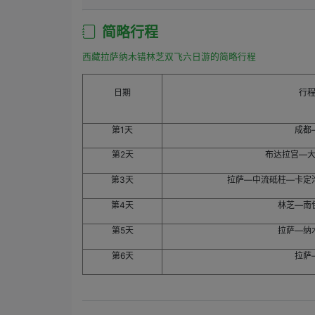
订单消费开始时间之后：如果购买方申请退订，需要
简略行程
西藏拉萨纳木错林芝双飞六日游的简略行程
日期
行
第1天
成都
第2天
布达拉宫—
第3天
拉萨—中流砥柱—卡定
第4天
林芝—南
第5天
拉萨—纳
第6天
拉萨