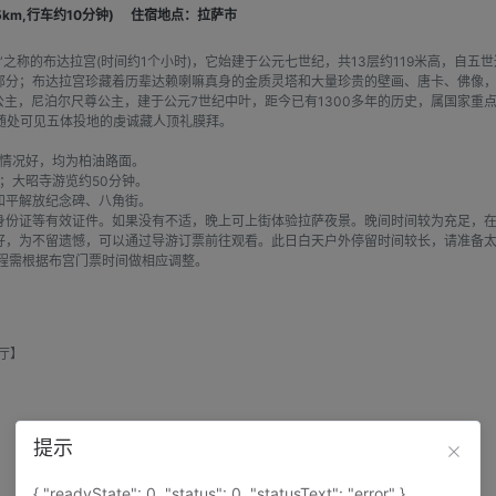
km,行车约10分钟)
住宿地点：拉萨市
之称的布达拉宫(时间约1个小时)，它始建于公元七世纪，共13层约119米高，自
部分；布达拉宫珍藏着历辈达赖喇嘛真身的金质灵塔和大量珍贵的壁画、唐卡、佛像
成公主，尼泊尔尺尊公主，建于公元7世纪中叶，距今已有1300多年的历史，属国家
随处可见五体投地的虔诚藏人顶礼膜拜。
面情况好，均为柏油路面。
；大昭寺游览约50分钟。
和平解放纪念碑、八角街。
身份证等有效证件。如果没有不适，晚上可上街体验拉萨夜景。晚间时间较为充足，
好，为不留遗憾，可以通过导游订票前往观看。此日白天户外停留时间较长，请准备
程需根据布宫门票时间做相应调整。
厅】
提示
{ "readyState": 0, "status": 0, "statusText": "error" }