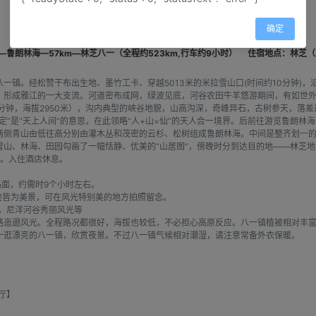
确定
m—鲁朗林海—57km—林芝八一（全程约523km,行车约9小时）
住宿地点：林芝（
一镇。经松赞干布出生地、墨竹工卡、穿越5013米的米拉雪山口(时间约10分钟)
形成雅江的一大支流。河道密布成网，绿波见底，河谷农田牛羊悠游期间，有如世外桃
分钟，海拔2950米），沟内典型的峡谷地貌，山高沟深，奇峰异石，古树参天，落差
”是“天上人间”的意思，在此领略“人+山=仙”的天人合一境界。后前往游览鲁朗林海（
两侧青山由低往高分别由灌木丛和茂密的云杉、松树组成鲁朗林海。中间是整齐划一
山、林海、田园勾画了一幅恬静、优美的“山居图”，傍晚时分到达目的地——林芝地
区。入住酒店休息。
路面，约需时9个小时左右。
沿途皆为美景，可在风光特别美的地方拍照留念。
柱，尼洋河谷秀丽风光等
迤逦风光。全程路况都很好，海拔也较低，不必担心高原反应。八一镇植被相对丰富
一逛漂亮的八一镇，欣赏夜景。不过八一镇气候相对潮湿，请注意常备外衣保暖。
厅】