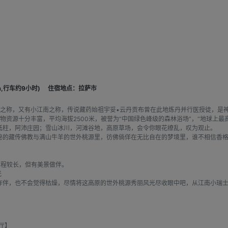
,行车约9小时)
住宿地点：拉萨市
谷”之称，又有小江南之称，传说藏药始祖宇妥•云丹贡布曾在此地炼丹并行医授徒，
物资源十分丰富，平均海拔2500米，被誉为“中国绿色峰级的森林浴场”，“地球上
砥柱，阿沛庄园；雪山冰川，河滩谷地，高原草场，会令你眼花缭乱，叹为观止。
秘的藏传佛教与满山牛羊的世外桃源里，彷佛倘佯在无比自在的梦境里，谁不相信香
车程较长，但有美景做伴。
光
作伴，也不会觉得枯燥，尽情将这高原的世外桃源秀丽风光尽收眼中吧，从江南小瑞
厅】