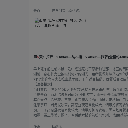
景点：
包含门票【南伊沟】
第
5
天：拉萨—240km—纳木措—240km—拉萨(全程约480k
早上驱车前往纳木措，途中经过藏北草原后前往那曲地区的西藏第
湖前，身心将完全被眼前奇异的湖光山色所震慑并涤荡着你的
7117米的念青唐古拉山脉主峰，下午返回拉萨，晚餐后回酒店
【温馨提示】
当日交通：往返500KM,路况较好,均为柏油路面,有一段盘山
主要景点：纳木措游览时间为1小时左右，由于此景点海拔较
其它景点：沿途藏北草原，念青唐古拉雪山山脉，那
注意事项：因海拔较高，高原昼夜温差比较大，请带好御寒衣
骑。由于高原昼夜温差比较大，请带好御寒衣物。因当地用餐
晒霜，带上墨镜，帽子。圣湖纳木措的海拔4718米，如果感
住宿：
拉萨市