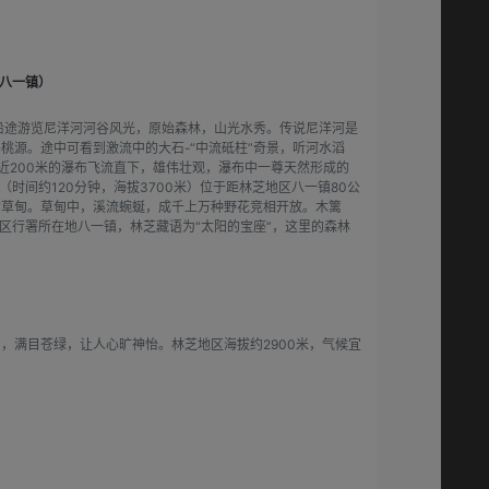
八一镇）
，沿途游览尼洋河河谷风光，原始森林，山光水秀。传说尼洋河是
源。途中可看到激流中的大石-“中流砥柱”奇景，听河水滔
近200米的瀑布飞流直下，雄伟壮观，瀑布中一尊天然形成的
时间约120分钟，海拔3700米）位于距林芝地区八一镇80公
的草甸。草甸中，溪流蜿蜒，成千上万种野花竞相开放。木篱
区行署所在地八一镇，林芝藏语为“太阳的宝座”，这里的森林
，满目苍绿，让人心旷神怡。林芝地区海拔约2900米，气候宜