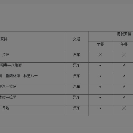
按100%比例支付违约金。如果是销售方申请退订，需要按20.0%比例支付违约金。
用餐安排
程安排
交通
早餐
午餐
—拉萨
汽车
╳
╳
大昭寺—八角街
汽车
√
√
沟—鲁朗林海—林芝八一
汽车
√
√
伊沟—拉萨
汽车
√
√
木措—拉萨
汽车
√
√
—各地
汽车
√
╳