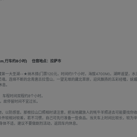
m,行车约8小时)
住宿地点：拉萨市
一大圣湖--★纳木措(门票120元，时间约1个小时，海拔4700M)，湖畔遥望
灵魂。连绵不断的念青唐古拉雪山，一望无垠的藏北草原，迎风飘扬的五彩经幡，妩
休息。
道，车程时间双程约8个小时。
高，故停留时间不宜过长。
根拉山口 ，
物，以防感冒。那根拉山口照相时请注意，把当地藏族人的牦牛羊照进去可能要找你
条件较相对较差，若不习惯，自己可先行准备一些食品。当天车上时间比较长，较为
觉身体不适，建议不要做剧烈活动，返回车内休息。