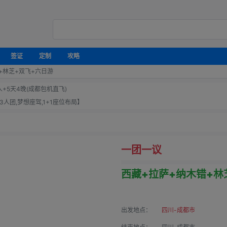
签证
定制
攻略
+林芝+双飞+六日游
+5天4晚(成都包机直飞)
人团,梦想座驾,1+1座位布局】
一团一议
西藏+拉萨+纳木错+林
出发地点：
四川-成都市