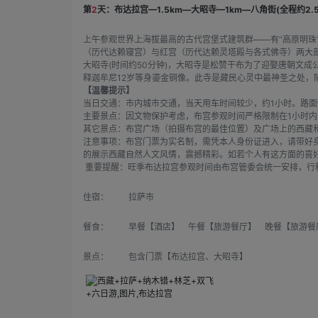
第
2
天：布达拉宫—1.5km—大昭寺—1km—八角街(全程约2.5
上午参观世界上海拔最高的古代宫堡式建筑群——有“高原明珠”
（历代达赖寝宫）与红宫（历代达赖灵塔殿与各式佛寺）两大
大昭寺(时间约50分钟)，大昭寺是松赞干布为了迎娶唐朝文
释迦牟尼12岁等身鎏金铜像。此寺是藏民心灵中最神圣之处，
【温馨提示】
当日交通：市内城市交通，当天用车时间较少，约1小时。路
主要景点：因文物保护考虑，布宫参观时间严格限制在1小时内
其它景点：布宫广场（拍摄布宫的最佳位置）及广场上的西藏
注意事项：布宫门票为实名制，需凭本人身份证进入，请带好
的展示西藏自然人文风情，震撼精彩。如若个人有这方面的喜
重要提醒：旺季布达拉宫参观时间由布宫管委会统一安排，行
住宿：
拉萨市
餐食：
早餐【酒店】 午餐【旅游餐厅】 晚餐【旅游餐
景点：
包含门票【布达拉宫、大昭寺】