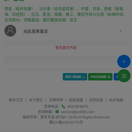
理县（桃坪羌寨）、马尔康（卓克基官寨）、炉霍、甘孜、德格（新路
海、印经院）、白玉、新龙、理塘、雅江、康定环线七日游（纵横阿坝、
甘孜两州，领略嘉绒、康巴藏族风情）留言
点此发表留言
暂无留言内容
直接下载海报
手动生成海报
分享
联系方式
|
关于我们
|
法律声明
|
招商加盟
|
合同验真
|
站点地图
咨询电话：
4001618676
咨询邮箱：
service@sc666.com
版权所有：寰宇天涯 @1997-
2026
All Rights Reserved
蜀ICP备09020774号