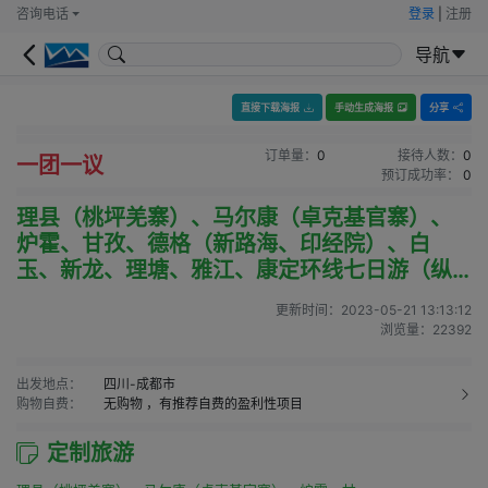
咨询电话
登录
|
注册
导航
直接下载海报
手动生成海报
分享
订单量：
0
接待人数：
0
一团一议
预订成功率：
0
理县（桃坪羌寨）、马尔康（卓克基官寨）、
炉霍、甘孜、德格（新路海、印经院）、白
玉、新龙、理塘、雅江、康定环线七日游（纵
横阿坝、甘孜两州，领略嘉绒、康巴藏族风
更新时间：
2023-05-21 13:13:12
情）
浏览量：
22392
出发地点：
四川-成都市
购物自费：
无购物
，有推荐自费的盈利性项目
定制旅游