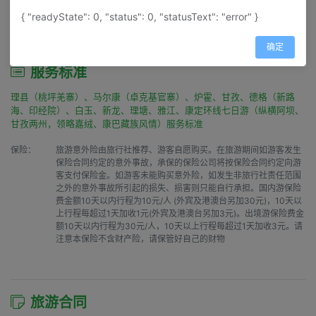
{ "readyState": 0, "status": 0, "statusText": "error" }
餐食：
早餐【自理】 午餐【自理】 晚餐【自理】
确定
服务标准
理县（桃坪羌寨）、马尔康（卓克基官寨）、炉霍、甘孜、德格（新路
海、印经院）、白玉、新龙、理塘、雅江、康定环线七日游（纵横阿坝、
甘孜两州，领略嘉绒、康巴藏族风情）服务标准
保险：
旅游意外险由旅行社推荐、游客自愿购买。在旅游期间如游客发生
保险合同约定的意外事故，承保的保险公司将按保险合同约定向游
客支付保险金。如游客未能购买意外险，如发生非旅行社责任范围
之外的意外事故所引起的损失、损害则只能自行承担。国内游保险
费金额10天以内行程为10元/人 (外宾及港澳台另加30元)，10天以
上行程每超过1天加收1元(外宾及港澳台另加3元)。出境游保险费金
额10天以内行程为30元/人，10天以上行程每超过1天加收3元。请
注意本保险不含财产险，请保管好自己的财物
旅游合同