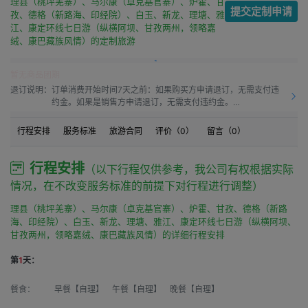
理县（桃坪羌寨）、马尔康（卓克基官寨）、炉霍、甘
提交定制申请
孜、德格（新路海、印经院）、白玉、新龙、理塘、雅
江、康定环线七日游（纵横阿坝、甘孜两州，领略嘉
绒、康巴藏族风情）的定制旅游
暂无商品团期
退订说明：
订单消费开始时间7天之前：如果购买方申请退订，无需支付违
约金。如果是销售方申请退订，无需支付违约金。

订单消费开始时间之前7天到订单消费开始时间之前4天：如果
购买方申请退订，需要按50.0%比例支付违约金。如果是销售方
行程安排
服务标准
旅游合同
评价（
0
）
留言（
0
）
申请退订，需要按10.0%比例支付违约金。

订单消费开始时间之前4天到订单消费开始时间之前1天：如果购
买方申请退订，需要按60.0%比例支付违约金。如果是销售方申
行程安排
（以下行程仅供参考，我公司有权根据实际
请退订，需要按15.00%比例支付违约金。

情况，在不改变服务标准的前提下对行程进行调整）
订单消费开始时间之前1天到订单消费开始时间：如果购买方申
请退订，需要按80.0%比例支付违约金。如果是销售方申请退
理县（桃坪羌寨）、马尔康（卓克基官寨）、炉霍、甘孜、德格（新路
订，需要按20.0%比例支付违约金。

海、印经院）、白玉、新龙、理塘、雅江、康定环线七日游（纵横阿坝、
订单消费开始时间之后：如果购买方申请退订，需要按100%比
甘孜两州，领略嘉绒、康巴藏族风情）的详细行程安排
例支付违约金。如果是销售方申请退订，需要按20.0%比例支付
违约金。
第
1
天：
餐食：
早餐【自理】 午餐【自理】 晚餐【自理】