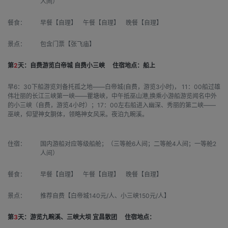
人间）
餐食：
早餐【自理】 午餐【自理】 晚餐【自理】
景点：
包含门票【张飞庙】
第
2
天：自费游览白帝城 自费小三峡
住宿地点：船上
早6：30下船游览刘备托孤之地——白帝城(自费，游览3小时)， 11：00船过雄
伟壮丽的长江三峡第一峡——瞿塘峡，中午抵巫山港,换乘小游船游览闻名中外
的小三峡（自费，游览4小时）；17：00左右船进入幽深、秀丽的第二峡——
巫峡，仰望神女胴体，领略神女风采。夜泊九畹溪。
住宿：
国内游船对应等级船舱；（三等舱6人间；二等舱4人间；一等舱2
人间）
餐食：
早餐【自理】 午餐【自理】 晚餐【自理】
景点：
推荐自费【白帝城140元/人、小三峡150元/人】
第
3
天：游览九畹溪、三峡大坝 宜昌散团
住宿地点：