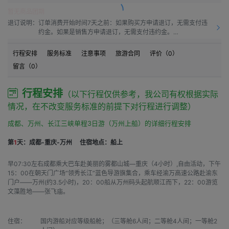
暂无商品团期
退订说明：
订单消费开始时间7天之前：如果购买方申请退订，无需支付违
约金。如果是销售方申请退订，无需支付违约金。

订单消费开始时间之前7天到订单消费开始时间之前4天：如果
购买方申请退订，需要按50.0%比例支付违约金。如果是销售方
行程安排
服务标准
注意事项
旅游合同
评价（
0
）
申请退订，需要按10.0%比例支付违约金。

留言（
0
）
订单消费开始时间之前4天到订单消费开始时间之前1天：如果购
买方申请退订，需要按60.0%比例支付违约金。如果是销售方申
请退订，需要按15.00%比例支付违约金。

行程安排
（以下行程仅供参考，我公司有权根据实际
订单消费开始时间之前1天到订单消费开始时间：如果购买方申
情况，在不改变服务标准的前提下对行程进行调整）
请退订，需要按80.0%比例支付违约金。如果是销售方申请退
订，需要按20.0%比例支付违约金。

成都、万州、长江三峡单程3日游（万州上船）的详细行程安排
订单消费开始时间之后：如果购买方申请退订，需要按100%比
例支付违约金。如果是销售方申请退订，需要按20.0%比例支付
第
1
天：成都-重庆-万州
住宿地点：船上
违约金。
早07:30左右成都乘大巴车赴美丽的雾都山城—重庆（4小时）,自由活动，下午
15：00在朝天门广场“领秀长江”蓝色导游旗集合，乘车经渝万高速公路赴渝东
门户——万州(约3.5小时)，20：00船从万州码头起航顺江而下，22：00游览
文藻胜地——张飞庙。
住宿：
国内游船对应等级船舱；（三等舱6人间；二等舱4人间；一等舱2