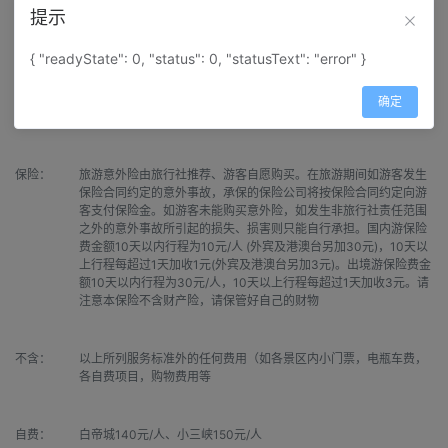
交通：
成都-重庆大巴车，重庆-万州大巴车，万州-宜昌游船
提示
{ "readyState": 0, "status": 0, "statusText": "error" }
景点：
张飞庙、九畹溪、三峡大坝、含观景台
确定
导服：
重庆起止中文导游
保险：
旅游意外险由旅行社推荐、游客自愿购买。在旅游期间如游客发生
保险合同约定的意外事故，承保的保险公司将按保险合同约定向游
客支付保险金。如游客未能购买意外险，如发生非旅行社责任范围
之外的意外事故所引起的损失、损害则只能自行承担。国内游保险
费金额10天以内行程为10元/人 (外宾及港澳台另加30元)，10天以
上行程每超过1天加收1元(外宾及港澳台另加3元)。出境游保险费金
额10天以内行程为30元/人，10天以上行程每超过1天加收3元。请
注意本保险不含财产险，请保管好自己的财物
不含：
以上所列服务标准外的任何费用（如各景区内小门票，电瓶车费，
各自费项目，购物费用等
自费：
白帝城140元/人、小三峡150元/人