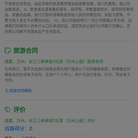
不承担任何责任。由此导致的旅游费用增加由游客自理，减少的费用，我公司
全额退还。 9、旅途遥远请准备好晕车、船药等。早晚温差较大，请带好防寒用
品、常备药品等。旅行过程中请尊敬旅游地人民的宗教信仰、风俗习惯等，不
要与他人发生不必要的纠纷。 10、我公司接收预订一切以书面确认件为准，如
果我们的接待人员有什么口头承诺的话，请您务必让他们以书面方式确认，否
则我公司概不受理由此产生的投诉。
旅游合同
成都、万州、长江三峡单程3日游（万州上船）旅游合同
在线预订，寰宇天涯旅行网将会视为用户接受以下合同模板条款，并根据合同
模板自动生成电子合同。在用户个人中心，用户可自行查询、打印、导出电子
合同。
旅游合同模板
评价
成都、万州、长江三峡单程3日游（万州上船）评价
线路得分：
0