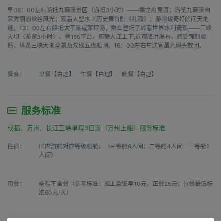
早08：00左右船抵九畹溪景区（游览3小时）——乘龙舟竞渡；游览九畹溪幽
深秀丽的峡谷风光；观看大型水上历史舞台剧《礼魂》；游险峻奇特的问天地
缝。13：00左右船抵太平溪或茅坪港，乘车登坛子岭看世界水利奇观——三峡
大坝（游览3小时）、登185平台，俯瞰大江上下,近观泄洪瀑布，感受强烈震
撼，纵览三峡大坝全景及双线五级船闸。16：00左右车送宜昌九码头散团。
餐食：
早餐【自理】 午餐【自理】 晚餐【自理】
服务标准
成都、万州、长江三峡单程3日游（万州上船）服务标准
住宿：
国内游船对应等级船舱；（三等舱6人间；二等舱4人间；一等舱2
人间）
用餐：
全程不含餐（参考标准：船上盒饭早10元，正餐25元；包餐最低标
准60元/天）