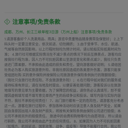
注意事项/免责条款
成都、万州、长江三峡单程3日游（万州上船）注意事项/免责条款
1.请游客备好个人洗漱用品、雨具；游览中贵重物品随身携带及保管好； 2.上下
码头时一定要注意安全、依次前进、切勿拥挤； 3.由于受季节、水位、航道、
气候等自然原因影响，以上行程时刻均为预计时间，请以轮船实际抵离时间为
准； 4.旅行社可根据实际情况在不减少景点的情况下前后互换景点，游客均应
按我社行程为准，因人力不可抗拒因素以至游览变化和景点减少，我社只负责
退还门票差额，不承担由此造成的损失和责任，望向游客做好说明； 5.请组团
社务必为客人购买旅游意外险，非我社原因造成的各类意外伤害，游客只能享
受组团社购 买的意外保险并按保险公司旅游意外保险条例执行的限额赔偿；
（我社只含旅行社责任险，不含旅游意外险）； 6.在行程中如对我们的服务或
接待标准有异议，请在当地及时提出，以便妥善处理问题；游客投诉以在旅游
地填写的意见单为主要依据，为了保障您的权益，请你务必认真填写，恕不受
理因虚假填写或不填写意见单而产生的后续争议和投诉。填写内容与实际内容
不符，我社不承担任何责任！ 7、出门旅行都有一定的危险性，请游客充分考虑
这一点。游客在旅行过程中，参加各种活动时应该注意人身及财产安全，如果
因自身原因出现人身及财产损失，将按有关保险条例由保险公司进行赔偿；本
公司不承担另外的赔偿责任。 旅途中的自费和购物等均为自愿项目，所以请自
行斟酌，我公司不承担由此产生的任何责任。 8、如果因为人力不可抗拒因素
（如塌方、航班延误、国家政策、战争、瘟疫等）导致不能履行合同，我公司