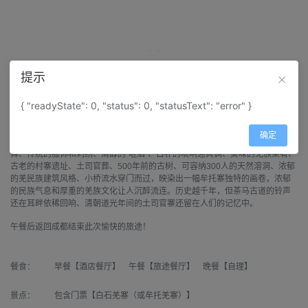
第
4
天：川主寺—17KM—松潘—147KM—羌寨—119KM—都江堰—64KM—成
提示
都
住宿地点：
{ "readyState": 0, "status": 0, "statusText": "error" }
从川主寺出发，经唐代茶马互市之要地—松潘古城到茂县（行车时间约3小
时），参观国家AAAA级景区——白石羌寨（或牟托羌寨）风景秀美，历史文化
确定
积淀厚重。民居建筑群依山就势、错落有致，动人的羌寨山歌、欢快的萨朗
舞、传统的服饰和刺绣、清醇的“咂酒”、古朴的唢呐迎宾调、美味的羌族菜肴、
古老的村寨遗址、土司官葬、500年前的古树、可容纳300人的天然溶洞、浓郁
的羌民族建筑风格、小桥流水穿门而过，映染出一幅牟托寨独特的画卷，浓郁
的民族气息和厚重的羌族文化让人沉醉流连。历史越千年，但茶马古道的铃声
还在耳畔依稀回响、清朝道光年间的土司官寨还留在人们的记忆中。
午餐后返回成都结束此次愉快的旅途！
餐食：
早餐【酒店餐厅】 午餐【旅途餐厅】 晚餐【自理】
景点：
包含门票【白石羌寨（或牟托羌寨）】