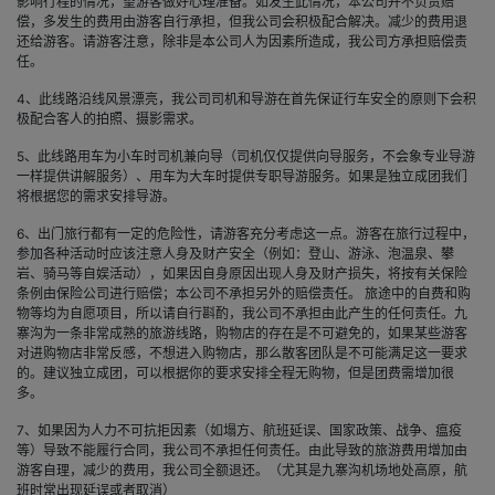
影响行程的情况，望游客做好心理准备。如发生此情况，本公司并不负责赔
偿，多发生的费用由游客自行承担，但我公司会积极配合解决。减少的费用退
还给游客。请游客注意，除非是本公司人为因素所造成，我公司方承担赔偿责
任。
4、此线路沿线风景漂亮，我公司司机和导游在首先保证行车安全的原则下会积
极配合客人的拍照、摄影需求。
5、此线路用车为小车时司机兼向导（司机仅仅提供向导服务，不会象专业导游
一样提供讲解服务）、用车为大车时提供专职导游服务。如果是独立成团我们
将根据您的需求安排导游。
6、出门旅行都有一定的危险性，请游客充分考虑这一点。游客在旅行过程中，
参加各种活动时应该注意人身及财产安全（例如：登山、游泳、泡温泉、攀
岩、骑马等自娱活动），如果因自身原因出现人身及财产损失，将按有关保险
条例由保险公司进行赔偿；本公司不承担另外的赔偿责任。 旅途中的自费和购
物等均为自愿项目，所以请自行斟酌，我公司不承担由此产生的任何责任。九
寨沟为一条非常成熟的旅游线路，购物店的存在是不可避免的，如果某些游客
对进购物店非常反感，不想进入购物店，那么散客团队是不可能满足这一要求
的。建议独立成团，可以根据你的要求安排全程无购物，但是团费需增加很
多。
7、如果因为人力不可抗拒因素（如塌方、航班延误、国家政策、战争、瘟疫
等）导致不能履行合同，我公司不承担任何责任。由此导致的旅游费用增加由
游客自理，减少的费用，我公司全额退还。（尤其是九寨沟机场地处高原，航
班时常出现延误或者取消）