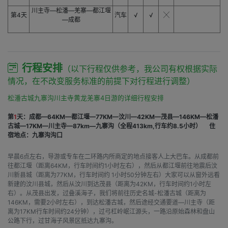
川主寺—松潘—羌寨—都江堰
第4天
汽车
√
√
╳
—成都
行程安排
（以下行程仅供参考，我公司有权根据实际
情况，在不改变服务标准的前提下对行程进行调整）
松潘古城九寨沟川主寺黄龙羌寨4日游的详细行程安排
第
1
天：成都—64KM—都江堰—77KM—汶川—42KM—茂县—146KM—松潘
古城—17KM—川主寺—87km—九寨沟（全程413km,行车约8.5小时）
住
宿地点：九寨沟沟口
早晨6点左右，导游或专车在二环路内所商定的地点接客人上大巴车。从成都前
往都江堰（距离64KM，行车时间约1小时左右），然后从都江堰前往地震后汶
川新县城（距离为77KM，行车时间约 1小时50分钟左右）大家可以从窗外远看
新建的汶川县城，然后从汶川到达茂县（距离为42KM，行车时间约1小时左
右）。从茂县出发，过叠溪海子，我们将前往历史名城-松潘古城（距离为
146KM，需要2小时左右），到达松潘古城，然后途经交通要道―川主寺（距
离为17KM行车时间约24分钟），过弓杠岭岷江源头，一路沿原始森林和盘山
公路下行，过甘海子风景区抵达九寨沟。