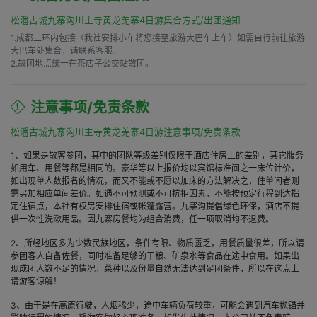
松潘古城九寨沟川主寺黄龙羌寨4日游集合方式/出团通知
1.成都二环内包接（我社安排小车将您接至旅游大巴车上车）如需自行前往旅游
大巴车处集合，请联系客服。

2.散团地点统一在茶店子公交站散团。
注意事项/免责条款
松潘古城九寨沟川主寺黄龙羌寨4日游注意事项/免责条款
1、如果是散客参团，其中的团队等级差别仅限于酒店住房上的差别，其它服务
如用车、用餐等都是相同的。豪华等以上报价均以宾馆标准间之一床位计价，
如出现单人数报名的情况，而又不能或不愿以加床的方法解决之，住单间者则
需另加相应单间差价。如遇不可预测或不可抗拒因素，不能按预定行程到达指
定住宿点，本社有权另安排住宿或帐篷露营。九寨沟提倡绿色环保，酒店不提
供一次性洗漱用品。因九寨房餐均为组合消费，任一项取消均不退费。
2、所经地区多为少数民族地区，条件有限、物质匮乏，用餐质量很差，所以请
参团客人自备佐餐，同时准备足够的干粮、矿泉水等食品在途中食用。如果出
现成团人数不足的情况，菜种以及份量自然无法达到足团条件，所以在这点上
请游客谅解！
3、由于是在高原行驶，人烟稀少，途中车辆负荷较重，可能会遇到汽车抛锚并