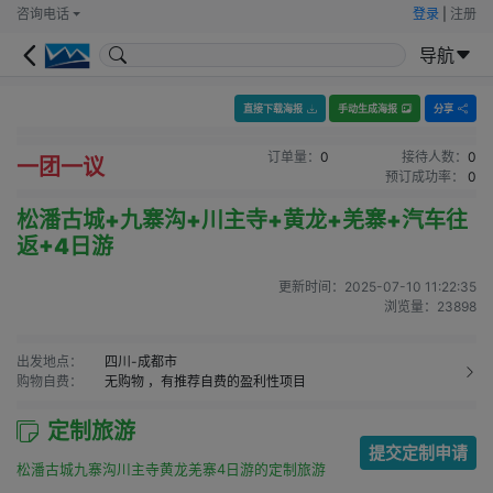
咨询电话
登录
|
注册
导航
直接下载海报
手动生成海报
分享
订单量：
0
接待人数：
0
一团一议
预订成功率：
0
松潘古城+九寨沟+川主寺+黄龙+羌寨+汽车往
返+4日游
更新时间：
2025-07-10 11:22:35
浏览量：
23898
出发地点：
四川-成都市
购物自费：
无购物
，有推荐自费的盈利性项目
定制旅游
提交定制申请
松潘古城九寨沟川主寺黄龙羌寨4日游的定制旅游