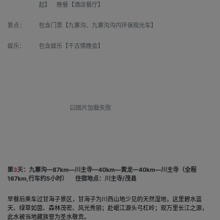
起】 晚餐【酒店餐厅】
景点：
包含门票【九寨沟、九寨沟沟内环保观光车】
娱乐：
包含娱乐【千古情晚会】
图片加载失败
第
3
天：九寨沟—87km—川主寺—40km—黄龙—40km—川主寺（全程
167km,行车约5小时）
住宿地点：川主寺/茂县
早餐后乘车过甘海子景区，甘海子为川西山地少见的天然湿地，这里碧水蓝
天、绿草如茵、森林茂密、风光秀丽；赴岷江源头弓杠岭；观万里长江之源，
此水被当地藏族誉为圣水敬贡。