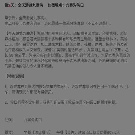
第
2
天：全天游览九寨沟
住宿地点：九寨沟沟口
早餐后，全天游览九寨沟。
晚上可参与九寨沟的另一道风景线—藏羌风情晚会（不去不退费）。
【全天游览九寨沟】
九寨沟四季景色迷人。动植物资源丰富，种类繁多，原始
森林遍布，栖息着大熊猫等十多种稀有和珍贵野生动物。远望雪峰林立，高耸
云天，终年白雪皑皑，加上藏家木楼、晾架经幡、栈桥、磨房、传统习俗及神
话传说构成的人文景观，被誉为“美丽的童话世界”。九寨沟主沟呈“Y”字形，总
长 50 余公里。沟中分布有多处湖泊、瀑布群和钙华滩流等。水是九寨沟景观的
主角。碧绿晶莹的溪水好似项链般穿插于森林与浅滩之间。色彩斑斓的湖泊和
气势宏伟的瀑布令人目不暇接。
【特别说明】
1、观光车在九寨沟内按公交车方式运行，凭观光车票可在任何一个站台下、上
车，每辆观光车都配有讲解员。
2、今日行程不含午餐，游客可到自带干粮或在景区内诺日朗餐厅用餐。
住宿：
九寨沟沟口
餐食：
早餐【酒店餐厅】 午餐【自理，建议诺日朗自助餐60元/人