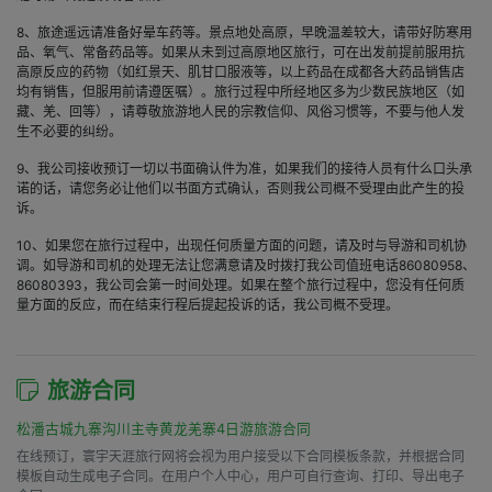
8、旅途遥远请准备好晕车药等。景点地处高原，早晚温差较大，请带好防寒用
品、氧气、常备药品等。如果从未到过高原地区旅行，可在出发前提前服用抗
高原反应的药物（如红景天、肌甘口服液等，以上药品在成都各大药品销售店
均有销售，但服用前请遵医嘱）。旅行过程中所经地区多为少数民族地区（如
藏、羌、回等），请尊敬旅游地人民的宗教信仰、风俗习惯等，不要与他人发
生不必要的纠纷。
9、我公司接收预订一切以书面确认件为准，如果我们的接待人员有什么口头承
诺的话，请您务必让他们以书面方式确认，否则我公司概不受理由此产生的投
诉。
10、如果您在旅行过程中，出现任何质量方面的问题，请及时与导游和司机协
调。如导游和司机的处理无法让您满意请及时拨打我公司值班电话86080958、
86080393，我公司会第一时间处理。如果在整个旅行过程中，您没有任何质
量方面的反应，而在结束行程后提起投诉的话，我公司概不受理。
旅游合同
松潘古城九寨沟川主寺黄龙羌寨4日游旅游合同
在线预订，寰宇天涯旅行网将会视为用户接受以下合同模板条款，并根据合同
模板自动生成电子合同。在用户个人中心，用户可自行查询、打印、导出电子