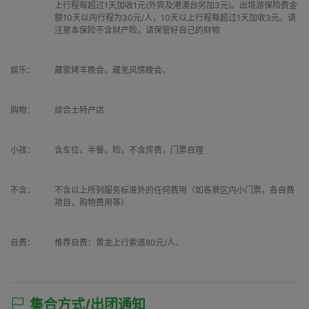
上行程每超过1天加收1元(外宾及港澳台另加3元)。出境游保险费金
额10天以内行程为30元/人，10天以上行程每超过1天加收3元。请
注意本保险不含财产险，请保管好自己的财物
娱乐：
藏家烤羊晚会、藏羌风情晚会、
购物：
综合土特产店
小孩：
含车位、半餐、险，不含房费，门票自理
不含：
不含以上所列服务标准外的任何费用（如各景区内小门票，各自费
项目，购物费用等）
自费：
推荐自费：黄龙上行索道80元/人、
集合方式/出团通知