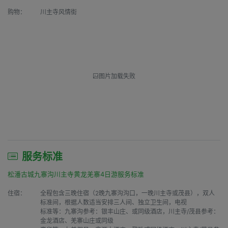
购物：
川主寺风情街
图片加载失败
服务标准
松潘古城九寨沟川主寺黄龙羌寨4日游服务标准
住宿：
全程包含三晚住宿（2晚九寨沟沟口，一晚川主寺或茂县），双人
标准间，根据人数适当安排三人间、独立卫生间，电视

标准等：九寨沟参考：银丰山庄、或同级酒店，川主寺/茂县参考：
金龙酒店、羌寨山庄或同级
