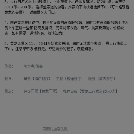
3、步行的游客沿上山栈道上，下山栈道下。往返 8.5KM，均为山路，海拔约
3010 米-3930 米。 选择坐索道的游客，推荐沿下山栈道徒步下山（可一路观看
黄龙的美景），返回景区大门口。
4、前往黄龙景区途中，有当地设置的高原服务站，届时会有高原服务站工作人
员上车宣讲一些预 防高反常识，兜售防寒衣物、氧气、抗高反药物，价格较
贵，如有需要，谨慎购买。敬请知悉！
5、黄龙风景区 11 月 26 日开始索道关闭，届时无法乘坐索道 ，需步行栈道上
下山，注意穿带方 便行走，舒适防滑的鞋子，敬请知悉。
住宿：
川主寺/茂县
餐食：
早餐【酒店餐厅】 午餐【旅途餐厅】 晚餐【酒店餐厅】
景点：
包含门票【黄龙门票】 推荐自费【黄龙上行索道80元/人】
图片加载失败