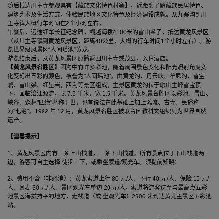
随后抵达川主寺参观具有【藏族文化特色村寨】，近距离了解藏族民居特色、
建筑艺术及生活方式，体验民族地区文化特色及经济建设成就。从九寨沟到川
主寺镇大概行车时间在2个小时左右，
午餐后，远途红军长征纪念碑，翻越海拨4100米的雪山梁子，抵达黄龙风景区
（从川主寺镇到黄龙风景区，距离40公里，大概的行车时间1个小时左右）。游
览世界级风景区“人间瑶池”黄龙。
游览结束后，从黄龙风景区原路返回川主寺或茂县，入住酒店。
【黄龙风景名胜区】
因沟中有许多彩池，随着周围景色变化和阳光照射角度变
化变幻出五彩的颜色，被誉为"人间瑶池"。由黄龙沟、丹云峡、牟尼沟、雪宝
鼎、雪山梁、红星岩，西沟等景区组成，主景区黄龙沟位于岷山主峰雪宝顶
下，面临涪江源流，长 7.5 千米，宽 1.5 千米。黄龙风景名胜区以彩池、雪山、
峡谷、森林"四绝"著称于世，也有说法在此基础上加上滩流、古寺、民俗称
为"七绝"。1992 年 12 月，黄龙风景名胜区被联合国教科文组织列为世界自然
遗产。
【温馨提示】
1、黄龙风景区内有一条上山栈道，一条下山栈道。所有景点位于下山栈道两
边，游客可自主选择 徒步上下，或乘坐索道/观光车。须提前知晓：
2、费用不含（非必消）：黄龙索道上行 80 元/人、下行 40 元/人、保险 10 元/
人、耳麦 30 元/ 人、景区观光车单边 20 元/人。索道将游客送至与最高点五彩
池景区海拔持平的地方，走栈道（或 坐观光车）2900 米到达黄龙主景区五彩池
站。