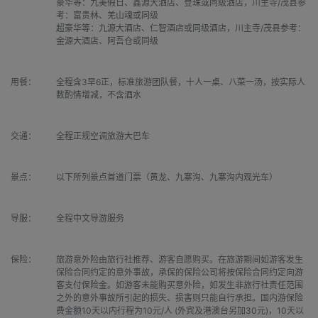
豪华等：九美假日、鑫源大酒店、登珠或同级酒店，川主寺/茂县参
考：富贵林、羌山魂或同级

超豪华等：九源大酒店、仁智酒店或同级酒店，川主寺/茂县参考：
金源大酒店、阿吾仓或同级
用餐：
全程含3早6正，标准旅游团队餐，十人一桌、八菜一汤，按实际人
数酌情增减，不含酒水
交通：
全程正规空调旅游大巴车
景点：
以下所列景点首道门票（黄龙、九寨沟、九寨沟内观光车）
导服：
全程中文导游服务
保险：
旅游意外险由旅行社推荐、游客自愿购买。在旅游期间如游客发生
保险合同约定的意外事故，承保的保险公司将按保险合同约定向游
客支付保险金。如游客未能购买意外险，如发生非旅行社责任范围
之外的意外事故所引起的损失、损害则只能自行承担。国内游保险
费金额10天以内行程为10元/人 (外宾及港澳台另加30元)，10天以