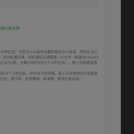
）
详细行程安排
50分钟左右）大家可以从窗外远看新建的汶川县城，然后从汶川
），到达松潘古城，然后途经交通要道―川主寺（距离为17KM行
口87公里，大概行车时间在2个小时左右）。晚上可自费品尝
时间约3个小时左右。中午在平武中餐，客人可自费游览平武报恩
分钟左右；烤全羊、品青稞酒、酥油茶、献哈达等活动。