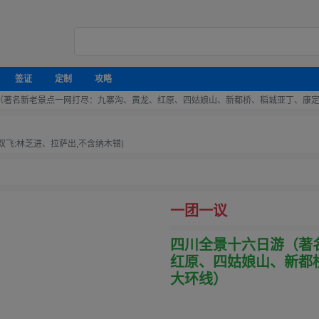
签证
定制
攻略
（著名新老景点一网打尽：九寨沟、黄龙、红原、四姑娘山、新都桥、稻城亚丁、康
双飞:林芝进、拉萨出,不含纳木错)
一团一议
四川全景十六日游（著
红原、四姑娘山、新都
大环线）