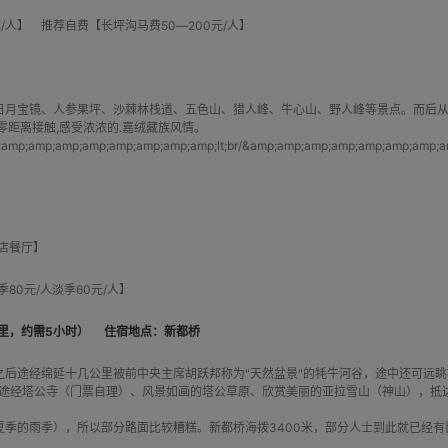
人】 推荐自费【长坪沟马费50―200元/人】
日月宝镜、人参果坪、沙棘林栈道、五色山、猎人峰、牛心山、野人峰等景点。而后从
零距离接触,感受浓浓的.嘉绒藏族风情。
amp;amp;amp;amp;amp;amp;amp;amp;lt;br/&amp;amp;amp;amp;amp;amp;amp;a
店餐厅】
0元/人淡季60元/人】
公里，约需5小时）
住宿地点：新都桥
后途经绵延十几公里被前中央主席胡跃邦称为"天然盆景"的牦牛河谷，途中还可远眺被
途经塔公寺（门票自理）、风景如画的塔公草原、欣赏美丽的亚拉雪山（神山），抵达
夏季的雨季），所以部分路面比较糟糕。新都桥海拨3400米，部分人士到此就已经