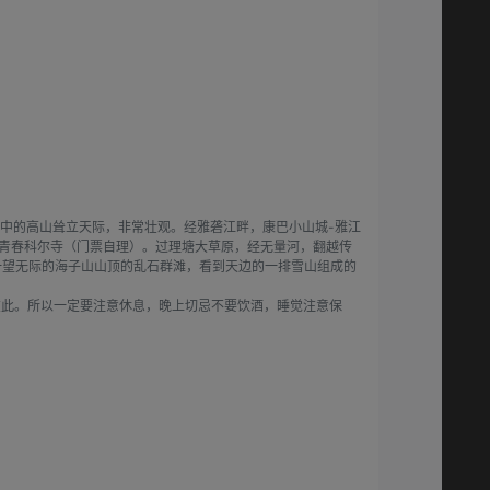
山中的高山耸立天际，非常壮观。经雅砻江畔，康巴小山城-雅江
-长青春科尔寺（门票自理）。过理塘大草原，经无量河，翻越传
一望无际的海子山山顶的乱石群滩，看到天边的一排雪山组成的
在此。所以一定要注意休息，晚上切忌不要饮酒，睡觉注意保