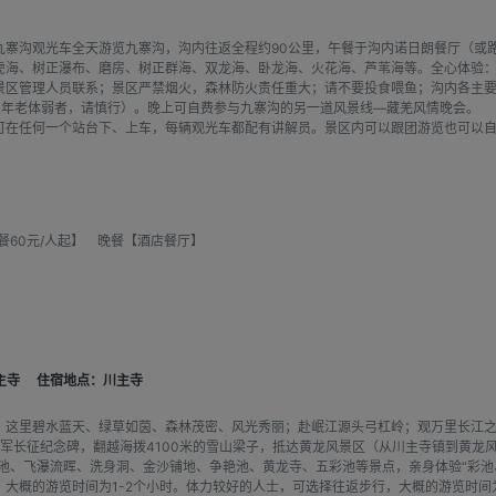
九寨沟观光车全天游览九寨沟，沟内往返全程约90公里，午餐于沟内诺日朗餐厅（或
虎海、树正瀑布、磨房、树正群海、双龙海、卧龙海、火花海、芦苇海等。全心体验：
景区管理人员联系；景区严禁烟火，森林防火责任重大；请不要投食喂鱼；沟内各主
，年老体弱者，请慎行）。晚上可自费参与九寨沟的另一道风景线—藏羌风情晚会。
可在任何一个站台下、上车，每辆观光车都配有讲解员。景区内可以跟团游览也可以
60元/人起】 晚餐【酒店餐厅】
主寺
住宿地点：川主寺
，这里碧水蓝天、绿草如茵、森林茂密、风光秀丽；赴岷江源头弓杠岭；观万里长江
军长征纪念碑，翻越海拨4100米的雪山梁子，抵达黄龙风景区（从川主寺镇到黄龙风
宾彩池、飞瀑流晖、洗身洞、金沙铺地、争艳池、黄龙寺、五彩池等景点，亲身体验“彩
大概的游览时间为1-2个小时。体力较好的人士，可选择往返步行，大概的游览时间