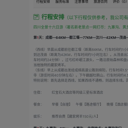
行程安排
服务标准
注意事项
旅游合同
评价（
0
订单消费开始时间之后：如果购买方申请退订，需要
行程安排
（以下行程仅供参考，我公司
四川全景十六日游（著名新老景点一网打尽：九寨沟、黄
第
1
天：成都—64KM—都江堰—77KM—汶川—42KM—茂县—
（西线）早晨从成都前往都江堰（距离64KM，行车时间约1小
到达茂县（距离为42KM，行车时间约1小时左右）。从茂县出
车时间约24分钟），过弓杠岭岷江源头，一路沿原始森林和盘
当他独特的藏家烤羊。
（东线）早上从成都出发经成绵高速公路到绵阳，行车时间1.
寺（游览时间40分钟左右）。下午翻越杜鹃山，行车时间约4
特别说明：首先选择走西线，如果西线不通畅，则选择东线。
住宿：
红宝石大酒店等同级三星标准酒店
餐食：
早餐【自理】 午餐【路途餐厅】 晚餐【酒店餐
娱乐：
推荐自费【藏家烤羊150元/人】