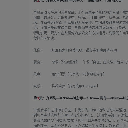
第
2
天：九寨沟－90km—九寨沟
住宿地点：九寨沟沟口
早餐后收拾好进沟必备物品，步行或乘车至景区观光车站，乘
河道、珍珠滩、珍珠滩瀑布、镜海、诺日朗瀑布、犀牛海、老
木，注意景区环保，听从管理人员安排，有困难及时与导游或
合，加强自身的环保意识；日则沟原始森林海拔为3000多米
特别说明：观光车在九寨沟内按公交车方式运行，凭观光车票
行打车回酒店。
住宿：
红宝石大酒店等同级三星标准酒店两人标间
餐食：
早餐【酒店餐厅】 午餐【自理，建议诺日朗自助餐
景点：
包含门票【九寨沟、九寨沟观光车】
娱乐：
推荐自费【藏羌晚会180元/人】
第
3
天：九寨沟—87km—川主寺—40km—黄龙—40km—川
早餐后乘车过甘海子景区，甘海子为川西山地少见的天然湿地
到川主寺镇大概行车时间在2个小时左右。过川主寺镇，远途红
界级风景区“人间瑶池”黄龙（景区门口海拔3100米），迎
海拨较高，体力不好的人士可以选择乘坐索道上，然后徒步下，