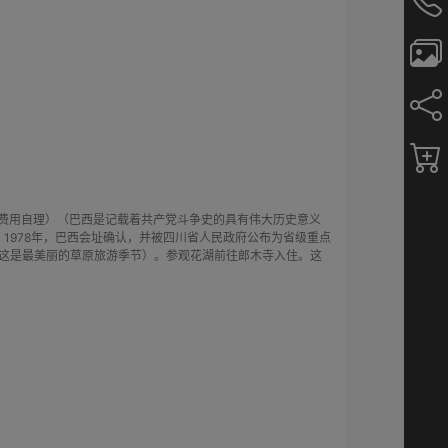
费用自理）（巴西是记载着共产党斗争史的具有伟大历史意义
1978年，巴西会址确认，并被四川省人民政府公布为省级重点
，这是最美丽的草原旅游季节）。参观花湖前往郎木寺入住。这