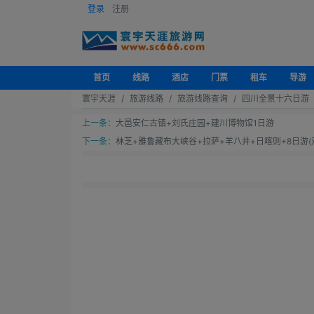
登录
注册
首页
线路
酒店
门票
租车
导游
寰宇天涯
旅游线路
旅游线路查询
四川全景十六日游
上一条：
大邑安仁古镇+刘氏庄园+建川博物馆1日游
下一条：
林芝+雅鲁藏布大峡谷+拉萨+羊八井+日喀则+8日游(