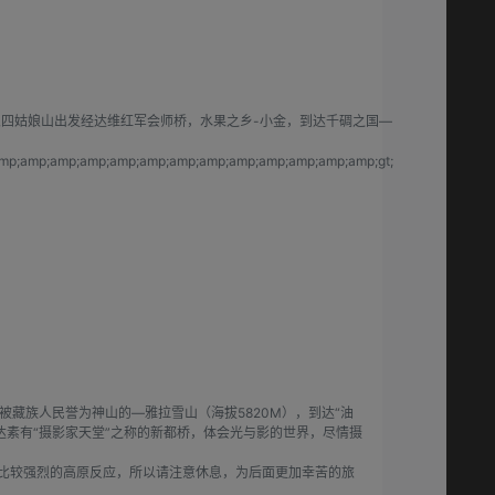
四姑娘山出发经达维红军会师桥，水果之乡-小金，到达千碉之国—
mp;amp;amp;amp;amp;amp;amp;amp;amp;amp;amp;amp;amp;gt;
藏族人民誉为神山的—雅拉雪山（海拔5820M），到达“油
素有“摄影家天堂”之称的新都桥，体会光与影的世界，尽情摄
有比较强烈的高原反应，所以请注意休息，为后面更加幸苦的旅