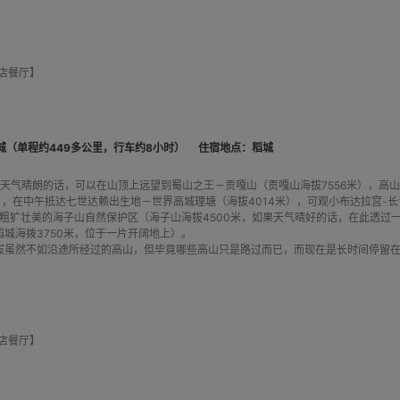
店餐厅】
稻城（单程约449多公里，行车约8小时）
住宿地点：稻城
果天气晴朗的话，可以在山顶上远望到蜀山之王－贡嘎山（贡嘎山海拔7556米），高
米），在中午抵达七世达赖出生地－世界高城理塘（海拔4014米），可观小布达拉宫
粗犷壮美的海子山自然保护区（海子山海拔4500米，如果天气晴好的话，在此透过
城海拨3750米，位于一片开阔地上）。
拔虽然不如沿途所经过的高山，但毕竟哪些高山只是路过而已，而现在是长时间停留
店餐厅】