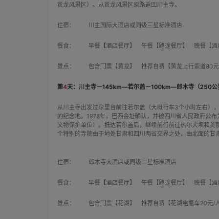
黄龙风景区）。从黄龙风景区原路返回川主寺。
住宿：
川主国际大酒店或同级三星标准酒店
餐食：
早餐【酒店餐厅】 午餐【路途餐厅】 晚餐【酒
景点：
包含门票【黄龙】 推荐自费【黄龙上行索道80元
第
4
天：川主寺－145km—若尔盖－100km—郎木寺（250
从川主寺出发过尕里台前往若尔盖（大概行车3个小时左右）
的纪念地。1978年，巴西会址确认，并被四川省人民政府公
文物保护单位）。抵达若尔盖后，继续前行前往热尔大坝和美
个特别的寺院由于地处甘肃和四川两省交界之处，由北面的甘肃
住宿：
郎木寺大酒店或同级二星标准酒店
餐食：
早餐【酒店餐厅】 午餐【路途餐厅】 晚餐【酒
景点：
包含门票【花湖】 推荐自费【花湖电瓶车20元/人