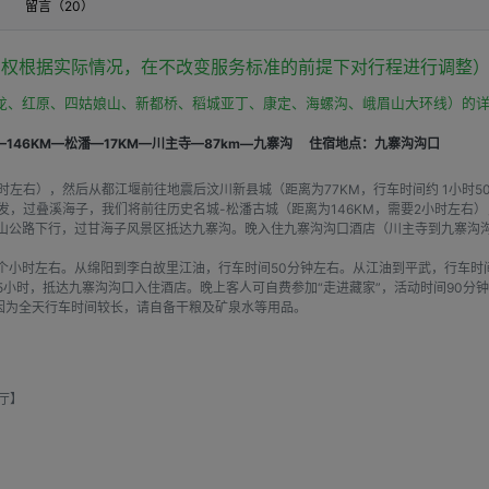
）
留言（
20
）
按100%比例支付违约金。如果是销售方申请退订，需要按20.0%比例支付违约金。
有权根据实际情况，在不改变服务标准的前提下对行程进行调整
龙、红原、四姑娘山、新都桥、稻城亚丁、康定、海螺沟、峨眉山大环线）的
146KM—松潘—17KM—川主寺—87km—九寨沟
住宿地点：九寨沟沟口
时左右），然后从都江堰前往地震后汶川新县城（距离为77KM，行车时间约 1小时
发，过叠溪海子，我们将前往历史名城-松潘古城（距离为146KM，需要2小时左右
山公路下行，过甘海子风景区抵达九寨沟。晚入住九寨沟沟口酒店（川主寺到九寨沟沟
5个小时左右。从绵阳到李白故里江油，行车时间50分钟左右。从江油到平武，行车
.5小时，抵达九寨沟沟口入住酒店。晚上客人可自费参加“走进藏家”，活动时间90
因为全天行车时间较长，请自备干粮及矿泉水等用品。
厅】