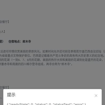
店餐厅】
/人】
公里）
住宿地点：郎木寺
，沿途可尽情欣赏美丽的草原风光。如果时间允许还可前往参观若尔盖巴西会议旧址（
布为省级重点文物保护单位。巴西是记载着共产党斗争史的具有伟大历史意义的纪念地。
丽的花湖（一到6、7、8月的花期，美丽的热尔大坝和美丽的花湖到处是盛开的花朵
塞赤寺和南面的四川格尔登寺组成，两寺合称为“郎木寺”。
店餐厅】
提示
、巴西会议旧址15元/人】
{ "readyState": 0, "status": 0, "statusText": "error" }