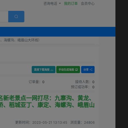
咨询电话
我的订单
会员中心
定、海螺沟、峨眉山大环线）
直接下载海报
手动生成海报
分享
订单量：
0
接待人数：
0
预订成功率：
0
名新老景点一网打尽：九寨沟、黄龙、
桥、稻城亚丁、康定、海螺沟、峨眉山
更新时间：
2023-05-21 13:13:45
浏览量：
24806