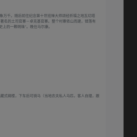
气象万千。随后前往纪念第十世班禅大师颂经祈福之地瓦切塔
览著名的土司官寨－卓克基官寨。整个村寨依山而建，错落有
史上的一颗明珠”。晚住马尔康。
观藏式碉楼，下车后可骑马（当地农夫私人马匹，客人自理，跟