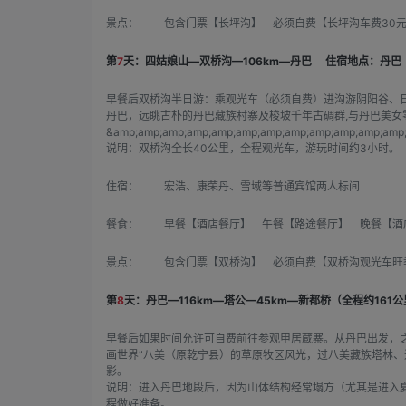
景点：
包含门票【长坪沟】 必须自费【长坪沟车费30元/
第
7
天：四姑娘山—双桥沟—106km—丹巴
住宿地点：丹巴
早餐后双桥沟半日游：乘观光车（必须自费）进沟游阴阳谷、
丹巴，远眺古朴的丹巴藏族村寨及梭坡千年古碉群,与丹巴美女
&amp;amp;amp;amp;amp;amp;amp;amp;amp;amp;amp;amp;
说明：双桥沟全长40公里，全程观光车，游玩时间约3小时。
住宿：
宏浩、康荣丹、雪域等普通宾馆两人标间
餐食：
早餐【酒店餐厅】 午餐【路途餐厅】 晚餐【酒
景点：
包含门票【双桥沟】 必须自费【双桥沟观光车旺季8
第
8
天：丹巴—116km—塔公—45km—新都桥（全程约161
早餐后如果时间允许可自费前往参观甲居蔵寨。从丹巴出发，之
画世界”八美（原乾宁县）的草原牧区风光，过八美藏族塔林、
影。
说明：进入丹巴地段后，因为山体结构经常塌方（尤其是进入
程做好准备。