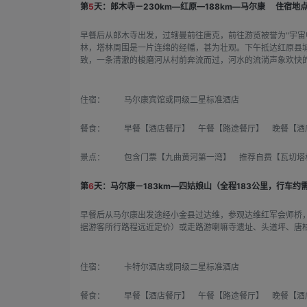
第
5
天：郎木寺－230km—红原—188km—马尔康
住宿地点
早餐后从郎木寺出发，过辖曼前往唐克，前往游览被誉为"宇
林，塔林周围是一片连绵的经幡，甚为壮观。下午抵达红原县
致，一条清澈的梭磨河从村前奔流而过，河水的流淌声象欢快的
住宿：
马尔康宾馆或同级二星标准酒店
餐食：
早餐【酒店餐厅】 午餐【路途餐厅】 晚餐【酒
景点：
包含门票【九曲黄河第一湾】 推荐自费【瓦切塔林2
第
6
天：马尔康－183km—四姑娘山（全程183公里，行车约需
早餐后从马尔康出发途经小金县过达维，参观达维红军会师桥
据游客所行路程远近定价）或走路游喇嘛寺遗址、头道坪、唐
住宿：
卡特尔酒店或同级二星标准酒店
餐食：
早餐【酒店餐厅】 午餐【路途餐厅】 晚餐【酒