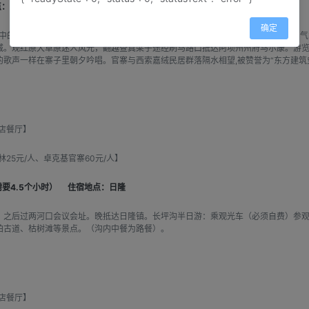
：马尔康
确定
宙中的庄严幻影"的九曲黄河第一湾，看清澈的河流水势平缓，蓝天白云，如诗如画，
城。观红原大草原迷人风光，翻越查真梁子途经刷马路口抵达阿坝州州府马尔康。游
歌声一样在寨子里朝夕吟唱。官寨与西索嘉绒民居群落隔水相望,被赞誉为“东方建筑
店餐厅】
5元/人、卓克基官寨60元/人】
要4.5个小时）
住宿地点：日隆
，之后过两河口会议会址。晚抵达日隆镇。长坪沟半日游：乘观光车（必须自费）参
柏古道、枯树滩等景点。（沟内中餐为路餐）。
店餐厅】