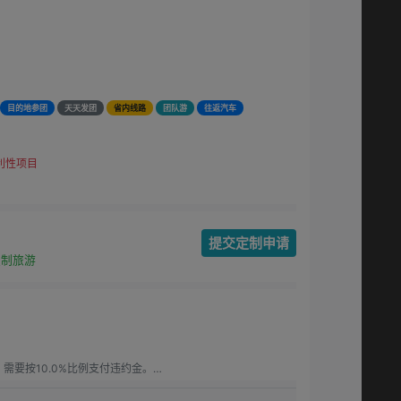
目的地参团
天天发团
省内线路
团队游
往返汽车
利性项目
提交定制申请
定制旅游
要按10.0%比例支付违约金。

要按15.00%比例支付违约金。

.0%比例支付违约金。
