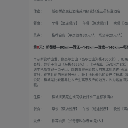
住宿：
新都桥高原红酒店或同级较好准三星标准酒店
餐食：
早餐【酒店餐厅】 午餐【路途餐厅】 晚餐【酒
景点：
推荐自费【甲居藏寨30元/人、塔公寺20元/人】
第
9
天：新都桥—80km—雅江—145km—理塘—146km—
早从新都桥出发，翻高尔士山（高尔士山海拔4500米），如
县城，翻剪子弯山（海拔4659米）、卡子拉山（海拔4718
说中龟兔赛跑－兔子山，翻越青藏高原最大的古冰川遗迹-苍凉
雪线，观赏壮丽的高原风光）。晚上抵达最后的香巴拉稻城（稻
说明：稻城是比较容易让人产生高原反应的地方，因为这里海
暖。
住宿：
稻城拼英藏庄或同级较好准三星标准酒店
餐食：
早餐【酒店餐厅】 午餐【路途餐厅】 晚餐【酒
景点：
推荐自费【长青春科尔寺10元/人】