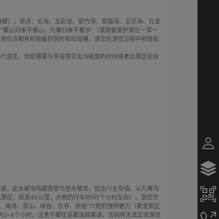
路餐）。景点：长海、五彩池、箭竹海、熊猫海、五花海、孔雀
“黄山归来不看山，九寨归来不看水”（请游客爱护景区一草一
要游览点都有较隐蔽的厕所和垃圾桶，请您在游览过程中积极配
自行游览，但是需要与导游落实出沟碰面的时间或者出景区后自
之源，此水被当地藏族誉为圣水敬贡，抵达川主寺镇。从九寨沟
景区，距离40公里，大概的行车时间1个小时左右）。游览世
池、滩流、雪山、峡谷、古寺、民俗”六绝的独特魅力（黄龙景区
为2-4个小时。注意不要往返都选择索道，否则将无法正常游览