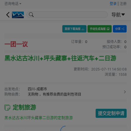
咨询电话
登录
|
注册
导航
直接下载海报
手动生成海报
分享
订单量：
0
接待人数：
0
一团一议
预订成功率：
0
黑水达古冰川+坪头藏寨+往返汽车+二日游
更新时间：
2025-07-11 14:50:08
浏览量：
1558
出发地点：
四川-成都市
购物自费：
无购物
，有推荐自费的盈利性项目
定制旅游
提交定制申请
黑水达古冰川坪头藏寨二日游的定制旅游