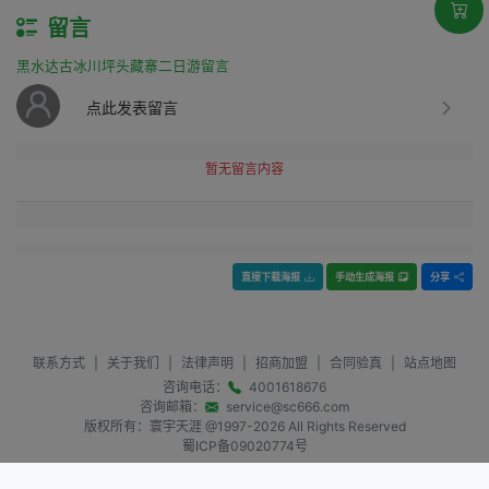
留言
黑水达古冰川坪头藏寨二日游留言
点此发表留言
暂无留言内容
直接下载海报
手动生成海报
分享
联系方式
|
关于我们
|
法律声明
|
招商加盟
|
合同验真
|
站点地图
咨询电话：
4001618676
咨询邮箱：
service@sc666.com
版权所有：寰宇天涯 @1997-
2026
All Rights Reserved
蜀ICP备09020774号