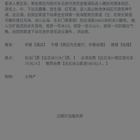
客进入景区后，乘坐景区内观光车沿途可游览金猴湖后进入藏民风情体验区，
游览上、中、下达古藏寨、放生湖、红军湖，进入高山牧场休闲区可游览神牛
湖，达古湖。后到达索道下站乘坐全球第一高海拔观光索道（注：在观光索道
鸟瞰东措日月海、冰川云海、东天门等景观）到达海拔4850米的冰川腹地， 融
入空旷寂灵的冰天雪地，观赏一号冰川]，感受一览众山小，俯视一切的雄壮气
概。后回到索道下站可途步游览凌云瀑布 、鸿运坡。
餐食：
早餐【酒店】 午餐【景区内无餐厅，中餐自理】 晚餐【自理】
景点：
包含门票【达古冰川大门票、】 必须自费【达古冰川景区观光车
70元/人】 推荐自费【达古冰山索道180元/人、】
购物：
土特产
图片加载失败