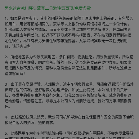
黑水达古冰川坪头藏寨二日游注意事项/免责条款
1、如果是散客参团，其中的团队等级差别仅限于酒店住房上的差别，其它服务
如用车、用餐等都是相同的。豪华等以上报价均以宾馆标准间之一床位计价，
如出现单人数报名的情况，而又不能或不愿以加床的方法解决之，住单间者则
需另加相应单间差价。如遇不可预测或不可抗拒因素，不能按预定行程到达指
定住宿点，本社有权另安排住宿或帐篷露营。九寨沿线宾馆无一次性洗刷用
品，请游客自备。
2、所经地区多为少数民族地区，条件有限、物质匮乏，用餐质量很差，所以请
参团客人自备佐餐，同时准备足够的干粮、矿泉水等食品在途中食用。如果出
现成团人数不足的情况，菜种以及份量自然无法达到足团条件，所以在这点上
请游客谅解！
3、由于是在高原行驶，人烟稀少，途中车辆负荷较重，可能会遇到汽车抛锚并
影响行程的情况，望游客做好心理准备。如发生此情况，本公司并不负责赔
偿，多发生的费用由游客自行承担，但我公司会积极配合解决。减少的费用退
还给游客。请游客注意，除非是本公司人为因素所造成，我公司方承担赔偿责
任。
4、此线路沿线风景漂亮，我公司司机和导游在首先保证行车安全的原则下会积
极配合客人的拍照、摄影需求。
5、此线路用车为小车时司机兼向导（司机仅仅提供向导服务，不会象专业导游
一样提供讲解服务）、用车为大车时提供专职导游服务。如果是独立成团我们