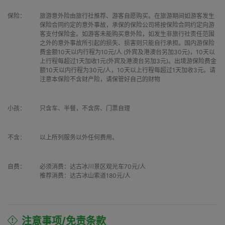
保险：
旅游意外险由旅行社推荐、游客自愿购买。在旅游期间如游客发生
保险合同约定的意外事故，承保的保险公司将按保险合同约定向游
客支付保险金。如游客未能购买意外险，如发生非旅行社责任范围
之外的意外事故所引起的损失、损害则只能自行承担。国内游保险
费金额10天以内行程为10元/人 (外宾及港澳台另加30元)，10天以
上行程每超过1天加收1元(外宾及港澳台另加3元)。出境游保险费金
额10天以内行程为30元/人，10天以上行程每超过1天加收3元。请
注意本保险不含财产险，请保管好自己的财物
小孩：
只含车、半餐，不含房、门票自理
不含：
以上所列服务以外任何费用。
自费：
必须消费：达古冰川景区观光车70元/人

推荐消费：达古冰山索道180元/人
注意事项/免责条款