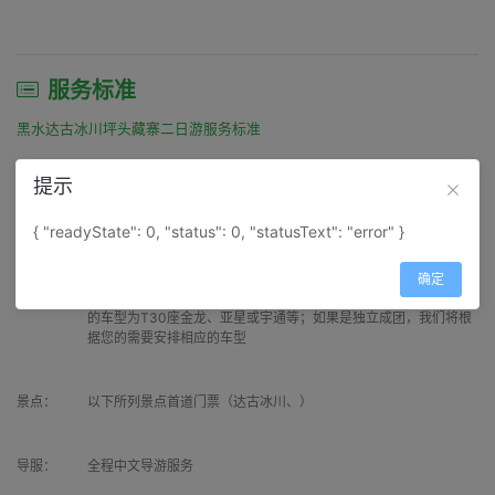
服务标准
黑水达古冰川坪头藏寨二日游服务标准
住宿：
神仙居大酒店或同级二星标准普通宾馆双标独卫
提示
{ "readyState": 0, "status": 0, "statusText": "error" }
用餐：
1早1正餐（正餐十人一桌、八菜一汤）（全程不含晚餐）
确定
交通：
散客团将根据每天参团的人数不同，安排不同的车型。但比较常用
的车型为T30座金龙、亚星或宇通等；如果是独立成团，我们将根
据您的需要安排相应的车型
景点：
以下所列景点首道门票（达古冰川、）
导服：
全程中文导游服务