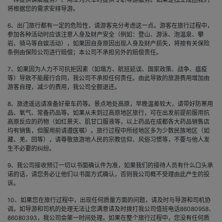
将根据您的需求安排导游。
6、出门旅行都有一定的危险性，请游客充分考虑这一点。游客在旅行过程中，
参加各种活动时应该注意人身及财产安全（例如：登山、游泳、泡温泉、攀
岩、骑马等自娱活动），如果因自身原因出现人身及财产损失，将按有关保险
条例由保险公司进行赔偿；本公司不承担另外的赔偿责任。
7、如果因为人力不可抗拒因素（如塌方、航班延误、国家政策、战争、瘟疫
等）导致不能履行合同，我公司不承担任何责任。由此导致的旅游费用增加由
游客自理，减少的费用，我公司全额退还。
8、旅途遥远请准备好晕车药等。景点地处高原，早晚温差较大，请带好防寒用
品、氧气、常备药品等。如果从未到过高原地区旅行，可在出发前提前服用抗
高原反应的药物（如红景天、肌甘口服液等，以上药品在成都各大药品销售店
均有销售，但服用前请遵医嘱）。旅行过程中所经地区多为少数民族地区（如
藏、羌、回等），请尊敬旅游地人民的宗教信仰、风俗习惯等，不要与他人发
生不必要的纠纷。
9、我公司接收预订一切以书面确认件为准，如果我们的接待人员有什么口头承
诺的话，请您务必让他们以书面方式确认，否则我公司概不受理由此产生的投
诉。
10、如果您在旅行过程中，出现任何质量方面的问题，请及时与导游和司机协
调。如导游和司机的处理无法让您满意请及时拨打我公司值班电话86080958、
86080393，我公司会第一时间处理。如果在整个旅行过程中，您没有任何质