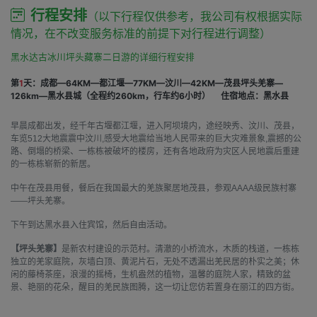
行程安排
（以下行程仅供参考，我公司有权根据实际
情况，在不改变服务标准的前提下对行程进行调整）
黑水达古冰川坪头藏寨二日游的详细行程安排
第
1
天：成都—64KM—都江堰—77KM—汶川—42KM—茂县坪头羌寨—
126km—黑水县城（全程约260km，行车约6小时）
住宿地点：黑水县
早晨成都出发，经千年古堰都江堰，进入阿坝境内，途经映秀、汶川、茂县，
车览512大地震震中汶川,感受大地震给当地人民带来的巨大灾难景象,震撼的公
路、倒塌的桥梁、一栋栋被破坏的楼房，还有各地政府为灾区人民地震后重建
的一栋栋崭新的新居。
中午在茂县用餐，餐后在我国最大的羌族聚居地茂县，参观AAAA级民族村寨
——坪头羌寨。
下午到达黑水县入住宾馆，然后自由活动。
【坪头羌寨】
是新农村建设的示范村。清澈的小桥流水，木质的栈道，一栋栋
独立的羌家庭院，灰墙白顶、黄泥片石，无处不透漏出羌民居的朴实之美；休
闲的藤椅茶座，浪漫的摇椅，生机盎然的植物，温馨的庭院人家，精致的盆
景、艳丽的花朵，醒目的羌民族图腾，这一切让您仿若置身在丽江的四方街。