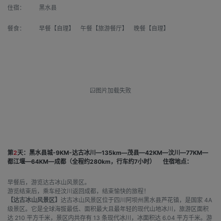
住宿：
黑水县
餐食：
早餐【自理】 午餐【旅游餐厅】 晚餐【自理】
图片加载失败
第
2
天：黑水县城-9KM-达古冰川—135km—茂县—42KM—汶川—77KM—
都江堰—64KM—成都（全程约280km，行车约7小时）
住宿地点：
早餐后，游览达古冰山风景区。
游览结束后，乘车经汶川返回成都，结束愉快的旅程！
【达古冰山风景区】
达古冰山风景区位于四川阿坝州黑水县芦花镇，是国家 4A
级景区。它是全球海拔最低、面积最大且最年轻的现代山地冰川，旅游区面积
达 210 平方千米，景区内共存有 13 条现代冰川，冰面积达 6.04 平方千米。游