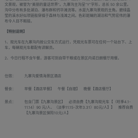
文景观，被誉为“美丽的童话世界”。九寨沟主沟呈“Y”字形，总长 50 余公里。
沟中分布有多处湖泊、瀑布群和钙华滩流等。水是九寨沟景观的主角。碧绿晶
莹的溪水好似项链般穿插于森林与浅滩之间。色彩斑斓的湖泊和气势宏伟的瀑
布令人目不暇接。
【特别说明】
1、观光车在九寨沟内按公交车方式运行，凭观光车票可在任何一个站台下、上
车，每辆观光车都配有讲解员。
2、今日行程不含午餐，游客可到自带干粮或在景区内诺日朗餐厅用餐。
住宿：
九寨沟爱情海景区酒店
餐食：
早餐【酒店早餐】 午餐【自理】 晚餐【酒店餐厅】
景点：
包含门票【九寨沟景区】 必须自费【九寨沟观光车【（旺季4.1-
11.14）90 元/人、（淡季11.15-次年3.31）80元/人】】 推荐自费
【九寨沟景区保险10元/人】