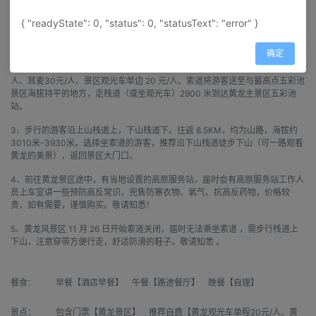
【温馨提示】
{ "readyState": 0, "status": 0, "statusText": "error" }
1、黄龙风景区内有一条上山栈道，一条下山栈道。所有景点位于下山栈道两
边，游客可自主选择徒步上下，或乘坐索道/观光车。须提前知晓：
确定
2、费用不含（非必消）：黄龙索道上行 80 元/人、下行 40 元/人、保险10 元/
人、耳麦30元/人、景区观光车单边 20 元/人。索道将游客送至与最高点五彩池
景区海拔持平的地方，走栈道（或坐观光车）2900 米到达黄龙主景区五彩池
站。
3、步行的游客沿上山栈道上，下山栈道下。往返 8.5KM，均为山路，海拔约
3010米-3930米。选择坐索道的游客，推荐沿下山栈道徒步下山（可一路观看
黄龙的美景），返回景区大门口。
4、前往黄龙景区途中，有当地设置的高原服务站，届时会有高原服务站工作人
员上车宣讲一些预防高反常识，兜售防寒衣物、氧气、抗高反药物，价格较
贵，如有需要，谨慎购买。敬请知悉！
5、黄龙风景区 11 月 26 日开始索道关闭，届时无法乘坐索道 ，需步行栈道上
下山，注意穿带方便行走，舒适防滑的鞋子。敬请知悉 。
餐食：
早餐【酒店早餐】 午餐【路途餐厅】 晚餐【自理】
景点：
包含门票【黄龙景区】 推荐自费【黄龙观光车单程20元/人、黄