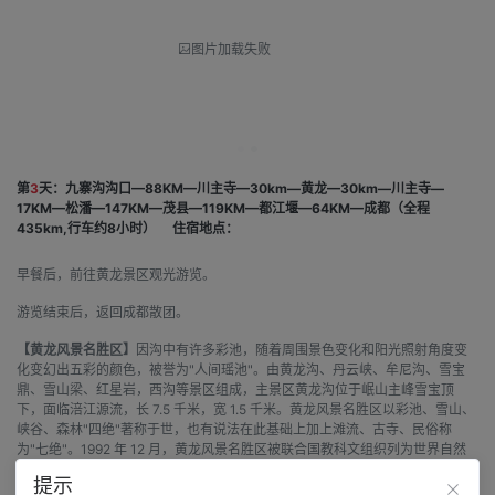
图片加载失败
第
3
天：九寨沟沟口—88KM—川主寺—30km—黄龙—30km—川主寺—
17KM—松潘—147KM—茂县—119KM—都江堰—64KM—成都（全程
435km,行车约8小时）
住宿地点：
早餐后，前往黄龙景区观光游览。
游览结束后，返回成都散团。
【黄龙风景名胜区】
因沟中有许多彩池，随着周围景色变化和阳光照射角度变
化变幻出五彩的颜色，被誉为"人间瑶池"。由黄龙沟、丹云峡、牟尼沟、雪宝
鼎、雪山梁、红星岩，西沟等景区组成，主景区黄龙沟位于岷山主峰雪宝顶
下，面临涪江源流，长 7.5 千米，宽 1.5 千米。黄龙风景名胜区以彩池、雪山、
峡谷、森林"四绝"著称于世，也有说法在此基础上加上滩流、古寺、民俗称
为"七绝"。1992 年 12 月，黄龙风景名胜区被联合国教科文组织列为世界自然
遗产。
提示