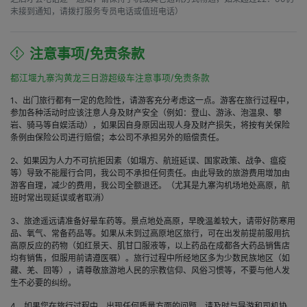
未接到通知，请拨打服务专员电话或值班电话）
注意事项/免责条款
都江堰九寨沟黄龙三日游超级车注意事项/免责条款
1、出门旅行都有一定的危险性，请游客充分考虑这一点。游客在旅行过程中，
参加各种活动时应该注意人身及财产安全（例如：登山、游泳、泡温泉、攀
岩、骑马等自娱活动），如果因自身原因出现人身及财产损失，将按有关保险
条例由保险公司进行赔偿；本公司不承担另外的赔偿责任。
2、如果因为人力不可抗拒因素（如塌方、航班延误、国家政策、战争、瘟疫
等）导致不能履行合同，我公司不承担任何责任。由此导致的旅游费用增加由
游客自理，减少的费用，我公司全额退还。（尤其是九寨沟机场地处高原，航
班时常出现延误或者取消）
3、旅途遥远请准备好晕车药等。景点地处高原，早晚温差较大，请带好防寒用
品、氧气、常备药品等。如果从未到过高原地区旅行，可在出发前提前服用抗
高原反应的药物（如红景天、肌甘口服液等，以上药品在成都各大药品销售店
均有销售，但服用前请遵医嘱）。旅行过程中所经地区多为少数民族地区（如
藏、羌、回等），请尊敬旅游地人民的宗教信仰、风俗习惯等，不要与他人发
生不必要的纠纷。
4、如果您在旅行过程中，出现任何质量方面的问题，请及时与导游和司机协