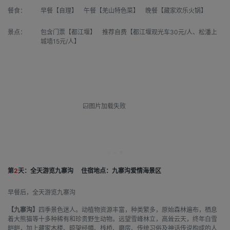
餐食：
早餐【自理】 午餐【羌山特色菜】 晚餐【藏家欢乐火锅】
景点：
包含门票【都江堰】 推荐自费【都江堰观光车30元/人、松潘上
城墙15元/人】
图片加载失败
第
2
天：全天游览九寨沟
住宿地点：九寨沟爱情海景区
早餐后，全天游览九寨沟
【九寨沟】
四季景色迷人。动植物资源丰富，种类繁多，原始森林遍布，栖息
着大熊猫等十多种稀有和珍贵野生动物。远望雪峰林立，高耸云天，终年白雪
皑皑，加上藏家木楼、晾架经幡、栈桥、磨房、传统习俗及神话传说构成的人