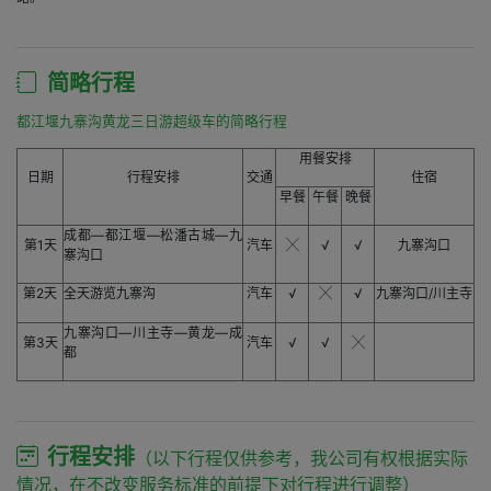
简略行程
都江堰九寨沟黄龙三日游超级车的简略行程
用餐安排
日期
行程安排
交通
住宿
早餐
午餐
晚餐
成都—都江堰—松潘古城—九
第1天
汽车
╳
√
√
九寨沟口
寨沟口
第2天
全天游览九寨沟
汽车
√
╳
√
九寨沟口/川主寺
九寨沟口—川主寺—黄龙—成
第3天
汽车
√
√
╳
都
行程安排
（以下行程仅供参考，我公司有权根据实际
情况，在不改变服务标准的前提下对行程进行调整）