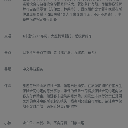
当地饮食与游客饮食习惯差异较大，餐饮条件有限，尽请游客谅解
并可自备些零食（方便面、榨菜等），景区段所含早餐和晚餐在所
住酒店用套餐（酒店晚餐 10 人 1 桌 8 菜 1 汤，不用不退费），中
餐在沿途指定餐厅用餐。
交通：
1排座位2+1布局，大座椅带腿托，超级保姆车
景点：
以下所列景点首道门票（都江堰、九寨沟、黄龙）
导服：
中文导游服务
保险：
旅游意外险由旅行社推荐、游客自愿购买。在旅游期间如游客发生
保险合同约定的意外事故，承保的保险公司将按保险合同约定向游
客支付保险金。如游客未能购买意外险，如发生非旅行社责任范围
之外的意外事故所引起的损失、损害则只能自行承担。请注意本保
险不含财产险，请保管好自己的财物
小孩：
含车位、半餐、险，不含房费，门票自理