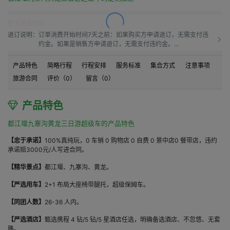
暂无商品团期
退订说明：
订单消费开始时间7天之前：如果购买方申请退订，无需支付违
约金。如果是销售方申请退订，无需支付违约金。

订单消费开始时间之前7天到订单消费开始时间之前4天：如果
购买方申请退订，需要按50.0%比例支付违约金。如果是销售方
产品特色
简略行程
行程安排
服务标准
集合方式
注意事项
申请退订，需要按10.0%比例支付违约金。

旅游合同
评价（
0
）
留言（
0
）
订单消费开始时间之前4天到订单消费开始时间之前1天：如果购
买方申请退订，需要按60.0%比例支付违约金。如果是销售方申
请退订，需要按15.00%比例支付违约金。

产品特色
订单消费开始时间之前1天到订单消费开始时间：如果购买方申
请退订，需要按80.0%比例支付违约金。如果是销售方申请退
都江堰九寨沟黄龙三日游超级车的产品特色
订，需要按20.0%比例支付违约金。

订单消费开始时间之后：如果购买方申请退订，需要按100%比
【忠于承诺】
100%真纯玩，0 车销 0 购物店 0 自费 0 景中店0 餐带店，违约
例支付违约金。如果是销售方申请退订，需要按20.0%比例支付
承诺赔3000元/人写进合同。
违约金。
【精华景点】
都江堰、九寨沟、黄龙。
【严选用车】
2+1 布局大座椅带腿托，超级保姆车。
【同团人数】
26-36 人内。
【严选酒店】
甄选携程 4 钻/5 钻/5 星酒店任选，明确备选酒店、不忽悠、无套
路。