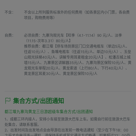
不含：
不含以上所列服务标准外的任何费用（如各景区内小门票，各自费
项目，购物费用等）
自费：
必须自费：九寨沟观光车【旺季（4.1-11.14）90 元/人、淡季
（11.15-次年3.31）80元/人】

推荐自费：都江堰【停车场到景区门口交通电瓶车（单边5元/人、
往返10元/人）、鱼嘴电瓶车（往返15元/人、单边10元/人）、玉垒
山观光扶梯40元/人、讲解专用耳麦租金20元/人】、松潘古城上城
墙15元/人、九寨景区讲解器35元/人、九寨沟景区保险10元/人、黄
龙观光车单程20元/人、黄龙索道（上行80/人、下行40元/人）、
黄龙景区耳麦30元/人、黄龙景区保险10元/人
集合方式/出团通知
都江堰九寨沟黄龙三日游超级车集合方式/出团通知
1、成都三环内接人，安排小车接至旅游大巴车上车。如需自行前往旅游大巴车
处集合，请联系客服。

2、出发时间及出发地点会由导游在出发前一晚电话通知（至少在下午18：00
之后才会电话逐一通知，请保持手机或其它通讯方式畅通，如果超过22：00仍