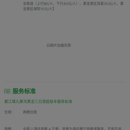
龙索道（上行80/人、下行40元/人）、黄龙景区耳麦30元/人、黄
龙景区保险10元/人】
图片加载失败
服务标准
都江堰九寨沟黄龙三日游超级车服务标准
住宿：
两晚住宿
用餐：
全程 2 酒店早餐 4 正餐；早餐为酒店餐厅用餐或路早，不用不退。