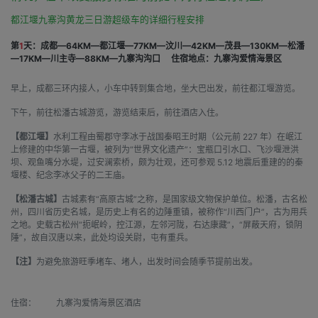
都江堰九寨沟黄龙三日游超级车的详细行程安排
第
1
天：成都—64KM—都江堰—77KM—汶川—42KM—茂县—130KM—松潘
—17KM—川主寺—88KM—九寨沟沟口
住宿地点：九寨沟爱情海景区
早上，成都三环内接人，小车中转到集合地，坐大巴出发，前往都江堰游览。
下午，前往松潘古城游览，游览结束后，前往酒店入住。
【都江堰】
水利工程由蜀郡守李冰于战国秦昭王时期（公元前 227 年）在岷江
上修建的中华第一古堰，被列为“世界文化遗产”：宝瓶口引水口、飞沙堰泄洪
坝、观鱼嘴分水堤，过安澜索桥，颇为壮观，还可参观 5.12 地震后重建的的秦
堰楼、纪念李冰父子的二王庙。
【松潘古城】
古城素有“高原古城”之称，是国家级文物保护单位。松潘，古名松
州，四川省历史名城，是历史上有名的边陲重镇，被称作“川西门户”，古为用兵
之地。史载古松州“扼岷岭，控江源，左邻河陇，右达康藏”，“屏蔽天府，锁阴
陲”，故自汉唐以来，此处均设关尉，屯有重兵。
【注】
为避免旅游旺季堵车、堵人，出发时间会随季节提前出发。
住宿：
九寨沟爱情海景区酒店