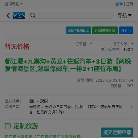
咨询电话
登录
|
注册
导航
直接下载海报
手动生成海报
分享
订单量：
2
接待人数：
3
暂无价格
预订成功率：
100%
都江堰+九寨沟+黄龙+往返汽车+3日游【两晚
爱情海景区,超级保姆车,一排2+1座位布局】
更新时间：
2025-05-09 15:01:04
浏览量：
1767
出发地点：
四川-成都市
购物自费：
无购物
，无必须自费的盈利性项目（有第三方必须自费项
目，如景区交通车等）
定制旅游
提交定制申请
都江堰九寨沟黄龙三日游超级车的定制旅游