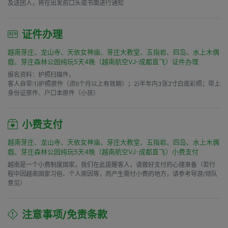
及送团人，将在出发前口头或书面进行通知
证件办理
越南芽庄、龙山寺、天依女神庙、芽庄大教堂、五指岩、四岛、水上木偶
戲、芽庄森林公园纯玩5天4晚（越南航空VJ-成都直飞）证件办理
报名资料：护照扫描件。

客人自带:1)护照原件（须6个月以上有效期）；2)半年内3张2寸白底彩照；带上
身份证原件、户口本原件（小孩）
小费支付
越南芽庄、龙山寺、天依女神庙、芽庄大教堂、五指岩、四岛、水上木偶
戲、芽庄森林公园纯玩5天4晚（越南航空VJ-成都直飞）小费支付
越南是一个小费制度国家，我们在此提醒客人，请做好支付的心理准备（若行
程中因越南国家习俗、个人原因等，而产生需付小费的地方，请参考导游/领队
意见）
注意事项/免责条款