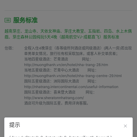
服务标准
越南芽庄、龙山寺、天依女神庙、芽庄大教堂、五指岩、四岛、水上木偶
戲、芽庄森林公园纯玩5天4晚（越南航空VJ-成都直飞）服务标准
住宿：
全程入住4晚芽庄（各等级所列酒店或同级酒店）(两人一房)若出现
单男单女情况，旅行社有权采取加床，或客人补交单房差；

当地四星级酒店：芒青酒店               网址：
http://muongthanh.vn/en/hotel/nha-trang-28.htm

当地五星级酒店：芒青中心大酒店         网址：
http://muongthanh.vn/en/hotel/nha-trang-centre-29.html

国际五星级酒店：洲际国际大酒店         网址：
http://nhatrang.intercontinental.com/useful-information

国际五星级酒店：喜来登大酒店           网址：
http://www.sheratonnhatrang.com/

酒店可升级为国际五星，费用详询客服。
用餐：
全程4早6正+1餐越南河粉（标准旅游团队餐，十人一桌、八菜一
提示
汤，按实际人数酌情增减，不含酒水，如用餐人数不足10人，按相
应人数则相应人数配菜）