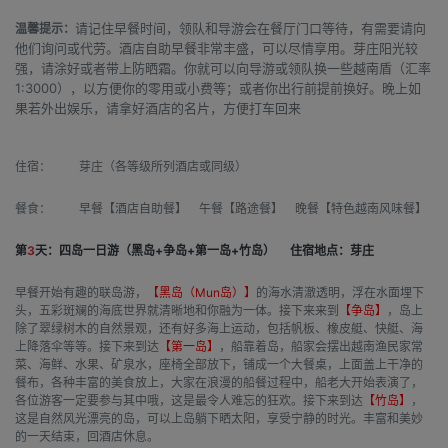
请记住早餐时间，领队和导游会在餐厅门口等待，有需要请向
温馨提示：
他们询问或代劳。酒店自助早餐非常丰盛，可以尽情享用。芽庄阳光较
强，请涂好或者带上防晒霜。你就可以向导游或领队换一些越南盾（汇率
1:3000），以方便你的零用或小费等；或者你出行前提前换好。晚上如
果若外出娱乐，请拿好酒店的名片，方便打车回来
住宿：
芽庄（各等级所列酒店或同级）
餐食：
早餐【酒店自助餐】 午餐【路途餐】 晚餐【特色越南风味餐】
第
3
天：四岛一日游（黑岛+争岛+第一岛+竹岛）
住宿地点：芽庄
早餐开始有趣的联岛游，
【黑岛（Mun岛）】
的海水清澈透明，浮在水面埋下
头，五彩斑斓的海底世界就清晰地和你融为一体。接下来来到
【争岛】
，岛上
除了翠绿树木的自然景观，还有好多海上运动，包括帆板、橡皮艇、快艇、海
上降落伞等等。接下来到达
【第一岛】
，船靠着岛，船家会摆出越南渔民家常
菜、海鲜、水果、矿泉水，座椅全部放下，铺成一个大餐桌，上面盖上干净的
餐布，各种丰富的美食放上，大家在浪漫的船餐过程中，船老大开始表演了，
各位游客一定要参与其中哦，这是最令人难忘的狂欢。接下来到达
【竹岛】
，
这是自然风光漂亮的岛，可以上岛躺下晒太阳，享受宁静的时光。丰富和美妙
的一天结束，回酒店休息。