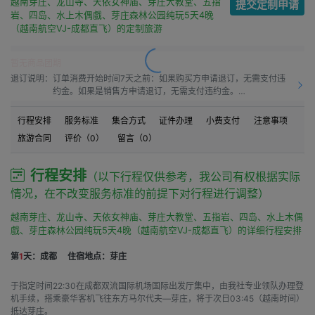
越南芽庄、龙山寺、天依女神庙、芽庄大教堂、五指
提交定制申请
岩、四岛、水上木偶戲、芽庄森林公园纯玩5天4晚
（越南航空VJ-成都直飞）的定制旅游
暂无商品团期
退订说明：
订单消费开始时间7天之前：如果购买方申请退订，无需支付违
约金。如果是销售方申请退订，无需支付违约金。

订单消费开始时间之前7天到订单消费开始时间之前4天：如果
购买方申请退订，需要按50.0%比例支付违约金。如果是销售方
行程安排
服务标准
集合方式
证件办理
小费支付
注意事项
申请退订，需要按10.0%比例支付违约金。

旅游合同
评价（
0
）
留言（
0
）
订单消费开始时间之前4天到订单消费开始时间之前1天：如果购
买方申请退订，需要按60.0%比例支付违约金。如果是销售方申
请退订，需要按15.00%比例支付违约金。

行程安排
（以下行程仅供参考，我公司有权根据实际
订单消费开始时间之前1天到订单消费开始时间：如果购买方申
情况，在不改变服务标准的前提下对行程进行调整）
请退订，需要按80.0%比例支付违约金。如果是销售方申请退
订，需要按20.0%比例支付违约金。

越南芽庄、龙山寺、天依女神庙、芽庄大教堂、五指岩、四岛、水上木偶
订单消费开始时间之后：如果购买方申请退订，需要按100%比
戲、芽庄森林公园纯玩5天4晚（越南航空VJ-成都直飞）的详细行程安排
例支付违约金。如果是销售方申请退订，需要按20.0%比例支付
违约金。
第
1
天：成都
住宿地点：芽庄
于指定时间22:30在成都双流国际机场国际出发厅集中，由我社专业领队办理登
机手续，搭乘豪华客机飞往东方马尔代夫—芽庄，将于次日03:45（越南时间）
抵达芽庄。