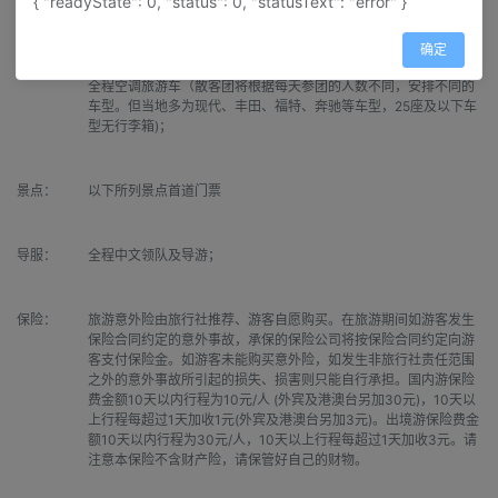
{ "readyState": 0, "status": 0, "statusText": "error" }
交通：
行程表内所列机票及全程机场税、保安税、燃油附加费、旅游大
确定
巴；

全程空调旅游车（散客团将根据每天参团的人数不同，安排不同的
车型。但当地多为现代、丰田、福特、奔驰等车型，25座及以下车
型无行李箱)；
景点：
以下所列景点首道门票 
导服：
全程中文领队及导游；
保险：
旅游意外险由旅行社推荐、游客自愿购买。在旅游期间如游客发生
保险合同约定的意外事故，承保的保险公司将按保险合同约定向游
客支付保险金。如游客未能购买意外险，如发生非旅行社责任范围
之外的意外事故所引起的损失、损害则只能自行承担。国内游保险
费金额10天以内行程为10元/人 (外宾及港澳台另加30元)，10天以
上行程每超过1天加收1元(外宾及港澳台另加3元)。出境游保险费金
额10天以内行程为30元/人，10天以上行程每超过1天加收3元。请
注意本保险不含财产险，请保管好自己的财物。