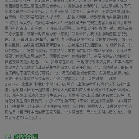
水上活动均存在一定危险性，提醒各位贵客：A.应自行评估自身健康状况或于
出团前咨询医生意见是否适合参与。B.当参加水上活动时，需注意当时的天气
变化及遵守一切安全指示， 6.过移民局（边防）、海关时，不要单独或离团私
自行动。切记不要帮陌生人提行李，以防被人利用，特别是机场内更要注意！
因审批手续复杂，请耐心等候出关！根据各国法律的规定游客入境携带香烟数
量均有约束请一定注意。 7. 在旅游过程中，游客出现任何身体不适、意外或第
三方侵害等，请第一时间与导游（领队）联系告知，我社会协助游客进行处
理。 8. 下车时请记住车号、车型。如迷路请站在曾经走过的地方等候、切不可
到处乱跑，最稳当是随身携带酒店卡，在迷路是打的回酒店。 9. 晚间休息，注
意检查房门、窗是否关好，贵重物品可放在酒店保险柜或贴身保管。入住酒店
后要记住领队及导游房号，需要帮助时可以找到他们。另要清楚自己房间所处
位置及酒店走火通道。 10、货币可在机场、当地银行或酒店兑换，汇率因素若
出现客人与当地个人或商铺兑换外币之纠纷责任自负。 11、当地禁赌，即使酒
店房间也不能玩牌或打麻将； 12、海岛的植物或者贝壳、鱼类都是被保护的，
不要带任何此类物品过海关，否则会被重罚； 13、芽庄时差 ： 时差：
GMT+7，比北京时间晚1小时 14、60周岁以上旅游者和18周岁以下未成年出
游，必须有人陪同一起旅游，陪同人员的年龄应大于18周岁且不高于60周岁；
15、所有水上活动必须穿救生衣进行，儿童参加水上活动必须有家长监护，如
有意外发生须自行负责；18岁以下小孩不可（不含）参加指压按摩、SPA等项
目 小费提醒：越南是一个小费制度国家，我们在此提醒客人，请做好支付的心
理准备（若行程中因越南国家习俗、个人原因等，而产生需付小费的地方，请
参考导游/领队意见）。
旅游合同