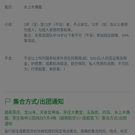
娱乐：
水上木偶戲
小孩：
2岁（含）至12岁（不含）者，不占床位。12岁（含）及以上者视
为成人，与成人享受同等标准。

备注：东南亚团队中18岁以下者不可（不含）参加指压按摩、SPA
等项目。
不含：
不含以上所列服务标准外的任何费用(如：550元/人的签证费及税
金，护照费；成都机场接送，航空保险；私人性质的消费；不可抗
力；行李超重；单房差；）

集合方式/出团通知
越南芽庄、龙山寺、天依女神庙、芽庄大教堂、五指岩、四岛、水上木偶
戲、芽庄森林公园纯玩5天4晚（越南航空VJ-成都直飞）集合方式/出团
通知
自行前往成都双流机场候机楼的指定地点集合，准确的集合时间、地点、标志