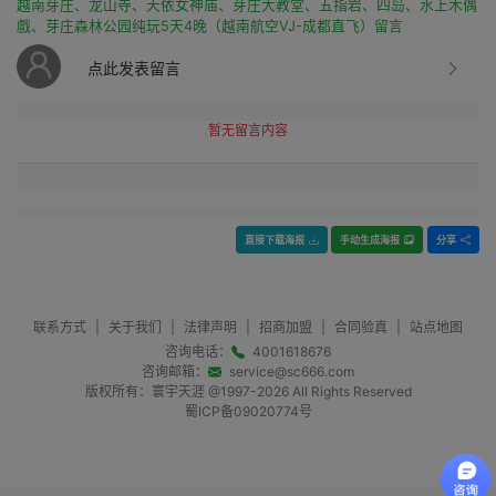
越南芽庄、龙山寺、天依女神庙、芽庄大教堂、五指岩、四岛、水上木偶
戲、芽庄森林公园纯玩5天4晚（越南航空VJ-成都直飞）留言
点此发表留言
暂无留言内容
直接下载海报
手动生成海报
分享
联系方式
|
关于我们
|
法律声明
|
招商加盟
|
合同验真
|
站点地图
咨询电话：
4001618676
咨询邮箱：
service@sc666.com
版权所有：寰宇天涯 @1997-
2026
All Rights Reserved
蜀ICP备09020774号