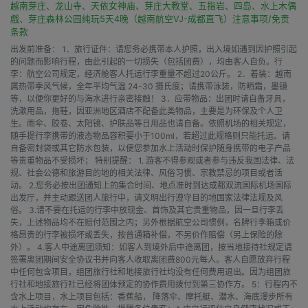
越南芽庄、龙山寺、天依女神庙、芽庄大教堂、五指岩、四岛、水上木偶
戲、芽庄森林公园纯玩5天4晚（越南航空VJ-成都直飞）注意事项/免责
条款
出发前准备： 1．旅行证件：请您务必携带本人护照，出入境如遇到因护照引起
的问题而影响行程，由此引起的一切损失（包括团费），均由客人自负。行
李：航空公司规定，经济舱客人托运行李重量不超过20公斤。 2．着装：越南
属热带季风气候，全年平均气温 24-30 摄氏度；请携带泳装，防晒霜，墨镜
等，以便你更好的与海水进行亲密接触！ 3．应带物品：出团时请自备牙具，
洗漱用品，拖鞋，因亚洲地区酒店不配备此类物品，主要是为环保及个人卫
生。雨伞、胶卷、太阳镜、护肤品等日用品也请自备。依照机场的相关规定，
随手提行李携带的液态物品容积要小于100ml，若超过此规格则只能托运。请
自备密封袋或其它防水包装，以便您参加水上活动时保护随身携带的电子产品
等贵重物品不受损坏； 特别提醒： 1. 游客不得参观或者参与违反我国法律、法
规、社会公德和旅游目的地的相关法律、风俗习惯、宗教禁忌的项目或者活
动。 2.您务必按出团通知上的集合时间、地点准时到达成都双流国际机场国际
出发厅，并主动跟送团人旅行中，请文明出行遵守目的地国家法律法规及风
俗。 3.请不要在托运的行李中放现金、首饰及其它贵重物品，因一旦行李丢
失，上述物品均不在赔付范围之内；另外根据航空公司惯例，名牌行李箱或价
格昂贵的行李被损坏或丢失，按普通箱补偿，不另价作赔偿（另上保险的除
外）。 4.客人中途离团须知：如客人到境外后中途离团，按当地接待社规定请
签署离团期间安全协议书并向客人收取离团费800元每人。客人自愿放弃行程
中任何包含项目，组团旅行社和地接旅行社均没有任何费用退出。因为组团旅
行社和地接旅行社已经将团体预定的协作费用拨付到第三协作方。 5：行程内不
含水上项目，水上项目包括：香蕉船， 降落伞、摩托艇、潜水、海底漫步所有