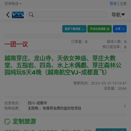
咨询电话
登录
|
注册
导航
直接下载海报
手动生成海报
分享
订单量：
0
接待人数：
0
一团一议
预订成功率：
0
越南芽庄、龙山寺、天依女神庙、芽庄大教
堂、五指岩、四岛、水上木偶戲、芽庄森林公
园纯玩5天4晚（越南航空VJ-成都直飞）
更新时间：
2023-05-21 13:13:47
浏览量：
2064
出发地点：
四川-成都市
购物自费：
无购物
，有推荐自费的盈利性项目
定制旅游