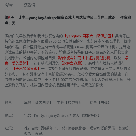
购物：
沉香馆
第
5
天：芽庄—yangbay&nbsp;国家森林大自然保护区—芽庄—成都
住宿地
点：无
yangbay 国家大自然保护区】
酒店自助早餐后参加我社独家包含的
【
具有牙庄
特色的国家森林保护区面積5700 公頃自然保护区，离芽庄市区45公里約一個小
時的车程，保护区特徵是有一棵树年龄高達300年 ,树高25公尺的神树，是当地
少数民族的精神寄託，不管遠行，狩獵或者特殊的日子少数民族的人们都会來
猪賽跑比賽
此地祭拜。公园內动物区可自費
【騎乘鸵鸟】或【下注
】
以及
【喂
食可愛的黑熊】
；
还有精彩刺激的
【釣鱷魚遊戲】
，
森林内有独特天然瀑布
区，
【天然的温泉池】
一共有5个不同温度的温泉池。在这里可享受大自然的多
芬多彩，一边在浸泡含有丰富矿物质的温泉，放松享受大自然给柔的健康，在
依依不舍的留恋心情中，于下午16:00左右赶赴机场，由专人办理离境手续，登
上返程的飞机，抵达国内双流机场后结束行程。祝您旅途愉快！
餐食：
早餐【酒店自助】 午餐【旅游餐厅】 晚餐【自理】
景点：
包含门票【yangbay&nbsp;国家大自然保护区】
娱乐：
推荐自费【騎乘鸵鸟、下注猪賽跑比賽、喂食可愛的黑熊、釣鱷魚
遊戲、温泉】