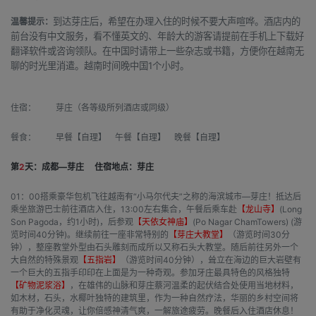
到达芽庄后，希望在办理入住的时候不要大声喧哗。酒店内的
温馨提示：
前台没有中文服务，看不懂英文的、年龄大的游客请提前在手机上下载好
翻译软件或咨询领队。在中国时请带上一些杂志或书籍，方便你在越南无
聊的时光里消遣。越南时间晚中国1个小时。
住宿：
芽庄（各等级所列酒店或同级）
餐食：
早餐【自理】 午餐【自理】 晚餐【自理】
第
2
天：成都—芽庄
住宿地点：芽庄
01：00搭乘豪华包机飞往越南有“小马尔代夫”之称的海滨城市—芽庄！抵达后
乘坐旅游巴士前往酒店入住，13:00左右集合，午餐后乘车赴
【龙山寺】
(Long
Son Pagoda，约1小时)，后参观
【天依女神庙】
(Po Nagar ChamTowers) (游
览时间40分钟)。继续前往一座非常特别的
【芽庄大教堂】
（游览时间30分
钟），整座教堂外型由石头雕刻而成所以又称石头大教堂。随后前往另外一个
大自然的特殊景观
【五指岩】
（游览时间40分钟），耸立在海边的巨大岩壁有
一个巨大的五指手印印在上面是为一种奇观。参加牙庄最具特色的风格独特
【矿物泥浆浴】
，在雄伟的山脉和芽庄蔡河温柔的起伏结合处使用当地材料，
如木材，石头，水椰叶独特的建筑里，作为一种自然疗法，华丽的乡村空间将
有助于净化灵魂，让你倍感神清气爽，一解旅途疲劳。晚餐后入住酒店休息！