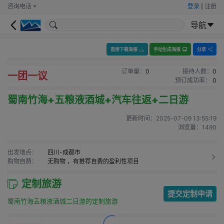
咨询电话
登录
|
注册
导航
直接下载海报
手动生成海报
分享
订单量：
0
接待人数：
0
一团一议
预订成功率：
0
蜀南竹海+五粮液酒城+汽车往返+二日游
更新时间：
2025-07-09 13:55:19
浏览量：
1490
出发地点：
四川-成都市
购物自费：
无购物
，有推荐自费的盈利性项目
定制旅游
提交定制申请
蜀南竹海五粮液酒城二日游的定制旅游