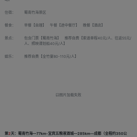
住宿：
蜀南竹海景区
餐食：
早餐【自理】 午餐【途中餐厅】 晚餐【酒店】
景点：
包含门票【蜀南竹海】 推荐自费【索道单程40元/人、往返55元/
人、照映谭划船40元/人】
娱乐：
推荐自费【全竹宴80-110元/人】
图片加载失败
第
2
天：蜀南竹海—77km-宜宾五粮液酒城—285km—成都（全程约350公