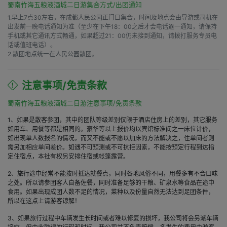
蜀南竹海五粮液酒城二日游集合方式/出团通知
1.早上7点30左右，在成都人民公园正门口集合，时间及地点会由导游或司机在
出发前一晚电话通知为准（至少在下午18：00之后才会电话逐一通知，请保持
手机或其它通讯方式畅通，如果超过21：00仍未接到通知，请拨打服务专员电
话或值班电话）。

2.散团地点统一在人民公园散团。
注意事项/免责条款
蜀南竹海五粮液酒城二日游注意事项/免责条款
1、如果是散客参团，其中的团队等级差别仅限于酒店住房上的差别，其它服务
如用车、用餐等都是相同的。豪华等以上报价均以宾馆标准间之一床位计价，
如出现单人数报名的情况，而又不能或不愿以加床的方法解决之，住单间者则
需另加相应单间差价。如遇不可预测或不可抗拒因素，不能按预定行程到达指
定住宿点，本社有权另安排住宿或帐篷露营。
2、旅行途中经常不能按时抵达就餐点，同时各地风俗不同，用餐多有不合口味
之处。所以请参团客人自备佐餐，同时准备足够的干粮、矿泉水等食品在途中
食用。如果出现成团人数不足的情况，菜种以及份量自然无法达到足团条件，
所以在这点上请游客谅解！
3、如果旅行过程中车辆发生长时间或者难以修复的损坏，我公司将会另派车辆