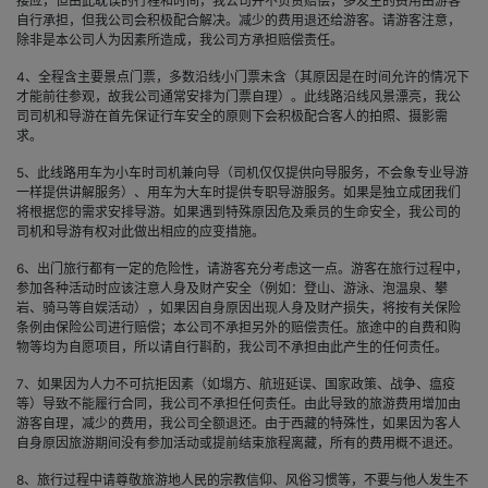
接应，但由此耽误的行程和时间，我公司并不负责赔偿，多发生的费用由游客
自行承担，但我公司会积极配合解决。减少的费用退还给游客。请游客注意，
除非是本公司人为因素所造成，我公司方承担赔偿责任。
4、全程含主要景点门票，多数沿线小门票未含（其原因是在时间允许的情况下
才能前往参观，故我公司通常安排为门票自理）。此线路沿线风景漂亮，我公
司司机和导游在首先保证行车安全的原则下会积极配合客人的拍照、摄影需
求。
5、此线路用车为小车时司机兼向导（司机仅仅提供向导服务，不会象专业导游
一样提供讲解服务）、用车为大车时提供专职导游服务。如果是独立成团我们
将根据您的需求安排导游。如果遇到特殊原因危及乘员的生命安全，我公司的
司机和导游有权对此做出相应的应变措施。
6、出门旅行都有一定的危险性，请游客充分考虑这一点。游客在旅行过程中，
参加各种活动时应该注意人身及财产安全（例如：登山、游泳、泡温泉、攀
岩、骑马等自娱活动），如果因自身原因出现人身及财产损失，将按有关保险
条例由保险公司进行赔偿；本公司不承担另外的赔偿责任。旅途中的自费和购
物等均为自愿项目，所以请自行斟酌，我公司不承担由此产生的任何责任。
7、如果因为人力不可抗拒因素（如塌方、航班延误、国家政策、战争、瘟疫
等）导致不能履行合同，我公司不承担任何责任。由此导致的旅游费用增加由
游客自理，减少的费用，我公司全额退还。由于西藏的特殊性，如果因为客人
自身原因旅游期间没有参加活动或提前结束旅程离藏，所有的费用概不退还。
8、旅行过程中请尊敬旅游地人民的宗教信仰、风俗习惯等，不要与他人发生不