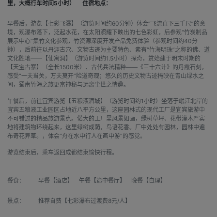
里，大概行车时间5小时）
住宿地点：
早餐后，游览【七彩飞瀑】（游览时间约60分钟）体会“飞流直下三千尺”的意
境，观瀑布落下，泛起水花，在太阳照耀下映出的七色彩虹，后参观“竹炭制品
展示中心”集竹文化参观，竹资源深度开发产品免费体验（参观时间约40分
钟），后前往以丹涯古穴、文物古迹为主要特色、素有“竹海明珠”之称的佛、道
文化胜地——【仙寓洞】（游览时间约1.5小时）探奇，赏始建于明末时期的
【天宝古寨】（全长1500米）、古代兵法精粹——《三十六计》的丹霞石刻，
感受“一夫当关，万夫莫开”险道奇观；悠久的历史文物古迹掩映在青山绿水之
间，蜀南竹海之旅更富神秘与远离尘世之情趣。
午餐后，前往宜宾游览【五粮液酒城】（游览时间约1小时）坐落于岷江北岸的
宜宾五粮液工业园区占地近八平方公里，这座园林式的现代工厂是宜宾旅游中
不可错过的精品旅游景点。偌大的工厂里风景如画，绿树草坪、花带灌木严实
地将建筑物环绕起来，这里绿树成荫，鸟语花香。厂中处处有园林，园林中遍
布奇花异草。，体会“舟在水中行人在画中游”的感觉。
游览结束后，乘车返回成都结束愉快行程。
餐食：
早餐【酒店】 午餐【途中餐厅】 晚餐【自理】
景点：
推荐自费【七彩瀑布过渡费8元/人】