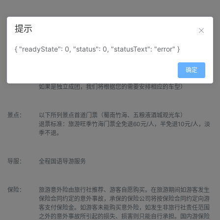
用餐：
全程含1早3正，标准旅游团队餐，十人一桌、八菜一汤，按实际人
提示
数酌情增减，不含酒水，如用餐人数不足10人，按相应人数则相应
人数配菜
{ "readyState": 0, "status": 0, "statusText": "error" }
交通：
全程正规空调旅游大巴车（散客团将根据每天参团的人数不同，安
确定
排不同的车型。但比较常用的车型为T30座金龙、亚星或宇通等；
如果是独立成团，我们将根据您的需要安排相应的车型）
景点：
以下所列景点首道门票（蜀南竹海、五粮液酒城观光车）

退票标准：旅游旺季竹海门票全免退60元/人，半免退10元/人，淡
季不退。
导服：
全程国语导游服务
保险：
旅游意外险由旅行社推荐、游客自愿购买。在旅游期间如游客发生
保险合同约定的意外事故，承保的保险公司将按保险合同约定向游
客支付保险金。如游客未能购买意外险，如发生非旅行社责任范围
之外的意外事故所引起的损失、损害则只能自行承担。国内游保险