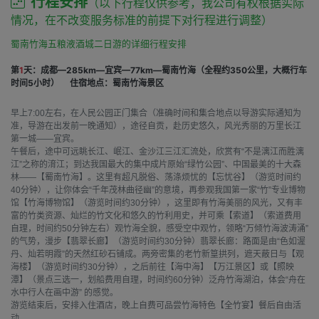
行程安排
（以下行程仅供参考，我公司有权根据实际
情况，在不改变服务标准的前提下对行程进行调整）
蜀南竹海五粮液酒城二日游的详细行程安排
第
1
天：成都—285km—宜宾—77km—蜀南竹海（全程约350公里，大概行车
时间5小时）
住宿地点：蜀南竹海景区
早上7:00左右，在人民公园正门集合（准确时间和集合地点以导游实际通知为
准，导游在出发前一晚通知），途径自贡，赴历史悠久，风光秀丽的万里长江
第一城——宜宾。
午餐后，途中可远眺长江、岷江、金沙江三江汇流处，欣赏有“不是漓江而胜漓
江”之称的淯江；到达我国最大的集中成片原始“绿竹公园”、中国最美的十大森
林——【蜀南竹海】。这里有超凡脱俗、荡涤烦忧的【忘忧谷】（游览时间约
40分钟），让你体会“千年茂林曲径幽”的意境，再参观我国第一家“竹”专业博物
馆【竹海博物馆】（游览时间约30分钟），这里即有竹海美丽的风光，又有丰
富的竹类资源、灿烂的竹文化和悠久的竹利用史，并可乘【索道】（索道费用
自理，时间约50分钟左右）观竹海全貌，感受空中观竹，领略“万倾竹海波涛涌”
的气势，漫步【翡翠长廊】（游览时间约30分钟）翡翠长廊：路面是由“色如渥
丹、灿若明霞”的天然红砂石铺成。两旁密集的老竹新篁拱列，遮天蔽日与【观
海楼】（游览时间约30分钟），之后前往【海中海】【万江景区】或【照映
潭】（景点三选一，划船费用自理，时间约60分钟）泛舟竹海湖泊，体会“舟在
水中行人在画中游” 的感觉。
游览结束后，安排入住酒店，晚上自费可品尝竹海特色【全竹宴】餐后自由活
动。