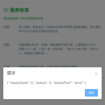
服务标准
西双版纳双飞四日游服务标准
住宿：
准三酒店，双标独卫。当地的住宿条件有限,请游客理解，其住宿条
件不可以与城市住宿条件相比较。
用餐：
全程用餐3早6正（早餐：酒店赠送不用不退；正餐餐标10元/人，
正餐10人一桌，八菜一汤（4荤4素）（按10人1桌计算，不足10
人，菜量视人数酌减）。
交通：
成都到西双版纳飞机，云南全程空调旅游车服务
提示
景点：
含以下景点首道门票（野象谷风景区、原始森林公园）
{ "readyState": 0, "status": 0, "statusText": "error" }
确定
导服：
成都飞云南全程无导游，云南地接全程持证中文导游