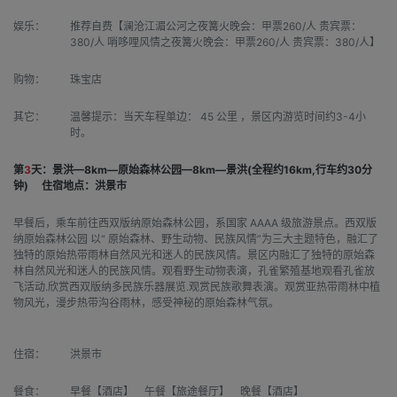
娱乐：
推荐自费【澜沧江湄公河之夜篝火晚会：甲票260/人 贵宾票：
380/人 哨哆哩风情之夜篝火晚会：甲票260/人 贵宾票：380/人】
购物：
珠宝店
其它：
温馨提示：当天车程单边： 45 公里 ，景区内游览时间约3-4小
时。
第
3
天：景洪—8km—原始森林公园—8km—景洪(全程约16km,行车约30分
钟)
住宿地点：洪景市
早餐后，乘车前往西双版纳原始森林公园，系国家 AAAA 级旅游景点。西双版
纳原始森林公园 以“ 原始森林、野生动物、民族风情”为三大主题特色，融汇了
独特的原始热带雨林自然风光和迷人的民族风情。景区内融汇了独特的原始森
林自然风光和迷人的民族风情。观看野生动物表演，孔雀繁殖基地观看孔雀放
飞活动.欣赏西双版纳多民族乐器展览.观赏民族歌舞表演。观赏亚热带雨林中植
物风光，漫步热带沟谷雨林，感受神秘的原始森林气氛。
住宿：
洪景市
餐食：
早餐【酒店】 午餐【旅途餐厅】 晚餐【酒店】