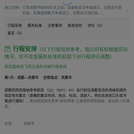
暂无商品团期
退订说明：
订单消费开始时间7天之前：如果购买方申请退订，无需支付违
约金。如果是销售方申请退订，无需支付违约金。

订单消费开始时间之前7天到订单消费开始时间之前4天：如果
购买方申请退订，需要按50.0%比例支付违约金。如果是销售方
行程安排
服务标准
注意事项
旅游合同
评价（
0
）
申请退订，需要按10.0%比例支付违约金。

留言（
0
）
订单消费开始时间之前4天到订单消费开始时间之前1天：如果购
买方申请退订，需要按60.0%比例支付违约金。如果是销售方申
请退订，需要按15.00%比例支付违约金。

行程安排
（以下行程仅供参考，我公司有权根据实际
订单消费开始时间之前1天到订单消费开始时间：如果购买方申
情况，在不改变服务标准的前提下对行程进行调整）
请退订，需要按80.0%比例支付违约金。如果是销售方申请退
订，需要按20.0%比例支付违约金。

西双版纳双飞四日游的详细行程安排
订单消费开始时间之后：如果购买方申请退订，需要按100%比
例支付违约金。如果是销售方申请退订，需要按20.0%比例支付
第
1
天：成都—洪景市
住宿地点：洪景市
违约金。
成都到西双版纳参考航班 （22：15/11：41）自行前往成都双流机场候机楼的
指定地点集合（准确的集合时间、地点、标志、送团人，将在出发前口头或书
面进行通知），
乘坐航班前往素有“绿色明珠”之美誉的西双版纳，抵达后入住酒
店。
住宿：
洪景市