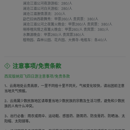
澜沧江湄公河夜游游船：280/人

澜沧江湄公河白天游船：280/人

澜沧江湄激情漂流：200/人

勐巴拉纳西歌舞秀：甲票260/人 贵宾票：380/人

澜沧江湄公河之夜篝火晚会：甲票260/人 贵宾票：380/人

哨哆哩风情之夜篝火晚会：甲票260/人 贵宾票：380/人

水舞源晚会：甲票260/人 贵宾票380/人

植物园、森林公园、花卉园、大佛寺-电瓶车：各40/人
注意事项/免责条款
西双版纳双飞四日游注意事项/免责条款
1、云南地处云贵高原，一里不同俗十里不同天，气候变化较快，请出团前注意
当地天气预报。
2、云南属少数民族地区请尊重当地少数民族的宗教及生活习惯，避免和少数民
族的人有什么冲突。
3、出行必备：雨衣或雨伞、运动鞋、感冒药、肠胃药、防虫膏药、防晒油、太
阳帽、太阳镜等。