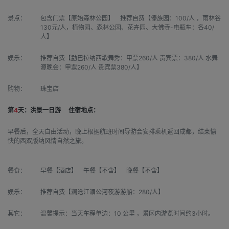
景点：
包含门票【原始森林公园】 推荐自费【傣族园：100/人 ，雨林谷
130元/人，植物园、森林公园、花卉园、大佛寺-电瓶车：各40/
人】
娱乐：
推荐自费【勐巴拉纳西歌舞秀：甲票260/人 贵宾票：380/人 水舞
源晚会：甲票260/人 贵宾票380/人】
购物：
珠宝店
第
4
天：洪景一日游
住宿地点：
早餐后，全天自由活动，晚上根据航班时间导游会安排乘机返回成都，结束愉
快的西双版纳风情自然之旅。
餐食：
早餐【酒店】 午餐【不含】 晚餐【不含】
娱乐：
推荐自费【澜沧江湄公河夜游游船：280/人】
其它：
温馨提示：当天车程单边：10 公里 ，景区内游览时间约3小时。