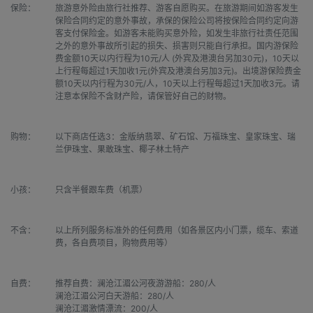
保险：
旅游意外险由旅行社推荐、游客自愿购买。在旅游期间如游客发生
保险合同约定的意外事故，承保的保险公司将按保险合同约定向游
客支付保险金。如游客未能购买意外险，如发生非旅行社责任范围
之外的意外事故所引起的损失、损害则只能自行承担。国内游保险
费金额10天以内行程为10元/人 (外宾及港澳台另加30元)，10天以
上行程每超过1天加收1元(外宾及港澳台另加3元)。出境游保险费金
额10天以内行程为30元/人，10天以上行程每超过1天加收3元。请
注意本保险不含财产险，请保管好自己的财物。
购物：
以下商店任选3：金版纳翡翠、矿石馆、万福珠宝、皇家珠宝、瑞
兰伊珠宝、果敢珠宝、椰子林土特产
小孩：
只含半餐跟车费（机票）
不含：
以上所列服务标准外的任何费用（如各景区内小门票，缆车、索道
费，各自费项目，购物费用等）
自费：
推荐自费：澜沧江湄公河夜游游船：280/人

澜沧江湄公河白天游船：280/人

澜沧江湄激情漂流：200/人
