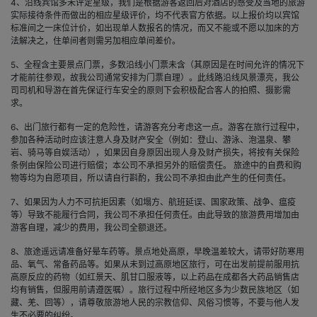
4、沿线宾馆多未评定星级，我们是根据游客返回后对酒店的感受及当地的旅游
实际接待条件而做出的相应星级评价，均不代表官方依据。以上报价均以宾馆
标准间之一床位计价，如出现单人数报名的情况，而又不能或不愿以加床的方
法解决之，住单间者则需另加相应单间差价。
5、全程含主要景点门票，多数沿线小门票未含（其原因是在时间允许的情况下
才能前往参观，故我公司通常安排为门票自理）。此线路沿线风景漂亮，我公
司司机和导游在首先保证行车安全的原则下会积极配合客人的拍照、摄影需
求。
6、出门旅行都有一定的危险性，请游客充分考虑这一点。游客在旅行过程中，
参加各种活动时应该注意人身及财产安全（例如：登山、游泳、泡温泉、攀
岩、骑马等自娱活动），如果因自身原因出现人身及财产损失，将按有关保险
条例由保险公司进行赔偿；本公司不承担另外的赔偿责任。 旅途中的自费和购
物等均为自愿项目，所以请自行斟酌，我公司不承担由此产生的任何责任。
7、如果因为人力不可抗拒因素（如塌方、航班延误、国家政策、战争、瘟疫
等）导致不能履行合同，我公司不承担任何责任。由此导致的旅游费用增加由
游客自理，减少的费用，我公司全额退还。
8、旅途遥远请准备好晕车药等。景点地处高原，早晚温差较大，请带好防寒用
品、氧气、常备药品等。如果从未到过高原地区旅行，可在出发前提前服用抗
高原反应的药物（如红景天、肌甘口服液等，以上药品在成都各大药品销售店
均有销售，但服用前请遵医嘱）。旅行过程中所经地区多为少数民族地区（如
藏、羌、回等），请尊敬旅游地人民的宗教信仰、风俗习惯等，不要与他人发
生不必要的纠纷。