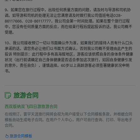
9、如果您在旅行过程中，出现任何质量方面的问题，请及时与导游和司机协
调。如导游和司机的处理无法让您满意请及时拨打我公司值班电话028-
86117666、028-86117777，我公司会第一时间处理。如果在整个旅行过程
中，您没有任何质量方面的反应，而在结束行程后提起投诉的话，我公司概不
受理。
10、我公司接收预订一切以书面确认件为准，如果我们的接待人员有什么口头
承诺的话，请您务必让他们以书面方式确认，否则我公司概不受理由此产生的
投诉 特别提示：此行程中多有高海拔地区，游客应该依照自身的身体条件健康
状况（出行前请确定自己身体健康是否适合参加这次旅行，如因自身健康引发
的意外，责任自负），谨慎选择。60岁以上高龄游客必须签署健康状况申明
书。
旅游合同
西双版纳双飞四日游旅游合同
在线预订，寰宇天涯旅行网将会视为用户接受以下合同模板条款，并根据合同
模板自动生成电子合同。在用户个人中心，用户可自行查询、打印、导出电子
合同。
旅游合同模板