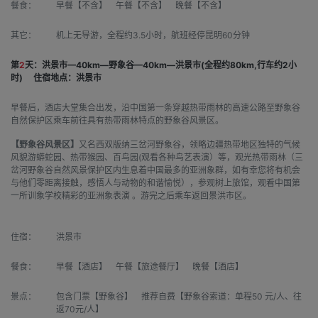
餐食：
早餐【不含】 午餐【不含】 晚餐【不含】
其它：
机上无导游，全程约3.5小时，航班经停昆明60分钟
第
2
天：洪景市—40km—野象谷—40km—洪景市(全程约80km,行车约2小
时)
住宿地点：洪景市
早餐后，酒店大堂集合出发，沿中国第一条穿越热带雨林的高速公路至野象谷
自然保护区乘车前往具有热带雨林特点的野象谷风景区。
【野象谷风景区】
又名西双版纳三岔河野象谷，领略边疆热带地区独特的气候
风貌游蟒蛇园、热带猴园、百鸟园(观看各种鸟艺表演）等，观光热带雨林（三
岔河野象谷自然风景保护区内生息着中国最多的亚洲象群，如有幸您将有机会
与他们零距离接触，感悟人与动物的和谐愉悦），参观树上旅馆，观看中国第
一所训象学校精彩的亚洲象表演 。游完之后乘车返回景洪市区。
住宿：
洪景市
餐食：
早餐【酒店】 午餐【旅途餐厅】 晚餐【酒店】
景点：
包含门票【野象谷】 推荐自费【野象谷索道：单程50 元/人、往
返70元/人】