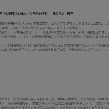
腾冲（全程约313.9km，行车约8小时）
住宿地点：腾冲
畹町为全国最小边境城市的国家级口岸，本地人口仅1万多人。紧邻缅甸边城南坎、九
友谊桥】，观位于滇缅公路和史迪文公路交汇处的【中缅界碑】。
95公里，行车时间约1.5小时，一路上你可欣赏到傣家村寨，别具一格的傣家竹楼。
、中缅一条街。(小提示：这里属中缅边境，人员和贸易环境混杂，不建议游客在此大
0公里，行车时间约3.5小时，因其他原因可能会导致与实际时间有所出入）这个时候
的傣家村庄和勤劳的傣家人民在田间地头耕作的场景，感受远离城市喧嚣的乡村气息
和顺侨乡】，参观和顺图书馆，穿越和顺小巷、滇缅抗战博物馆，艾思奇故居，和顺的名
礼义，南州冠冕古名乡。”这首诗是近人李根源结合和顺的侨乡特点所作。（游览时间
了解和祭奠那段不能遗忘的远征军抗战血泪史。在云南腾冲的来凤山下，在气势雄浑