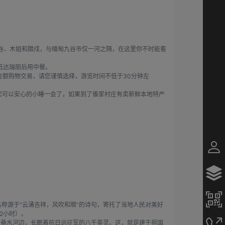
谷、木姐和腊戍，与缅甸九谷市仅一河之隔，在这里你不时能看
抵达瑞丽后用中餐。
金额购物交易，请您谨慎选择，游览时间不低于30分钟左
的您可以安心的小睡一会了，如果到了傣家村庄有卖新鲜本地特产
。
称源于“云涌吉祥，风吹和顺”的诗句，寄托了当地人民对美好
2小时）。
的叠水河边，长眠着抗日远征军的八千英灵。这，就是建于祖国