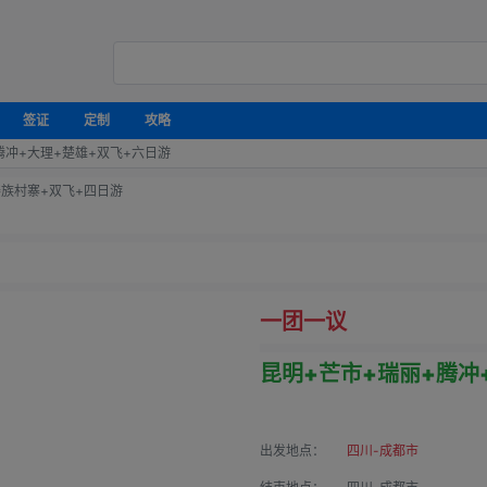
签证
定制
攻略
腾冲+大理+楚雄+双飞+六日游
族村寨+双飞+四日游
一团一议
昆明+芒市+瑞丽+腾冲
出发地点：
四川-成都市