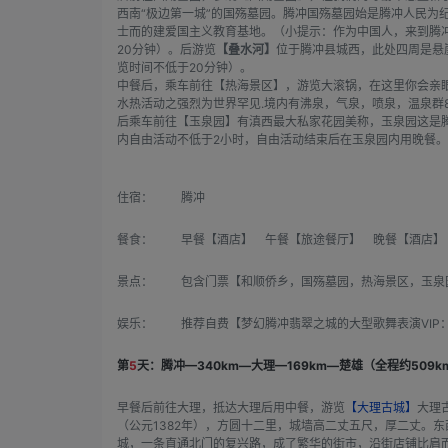
西南“极边第一城”的国殇墓园。腾冲国殇墓园始是腾冲人民为
士而的建爱国主义教育基地。（小提示：作为中国人，来到腾
20分钟）。后游览
【叠水河】
位于腾冲县城西，此处四周是悬
览时间不低于20分钟）。
中餐后，乘车前往【热海景区】，游览大滚锅，在这里你会亲眼
水热活动之强烈为世界罕见.境内有沸泉，气泉，喷泉，温泉群8
后乘车前往【玉泉园】有滇西最大私家花园美称，玉泉园这是
内自由活动不低于2小时，自由活动结束后在玉泉园内用晚餐
住宿：
腾冲
餐食：
早餐【酒店】 午餐【旅途餐厅】 晚餐【酒店】
景点：
包含门票【和顺侨乡，国殇墓园，热海景区，玉泉
娱乐：
推荐自费【梦幻腾冲翡翠之城的大型歌舞表演VIP：
第
5
天：腾冲—340km—大理—169km—楚雄（全程约509
早餐后前往大理，抵达大理后用中餐，游览
【大理古城】
大理
（公元1382年），方圆十二里，城墙高二丈五尺，厚二丈。东
城，一条直通北门的复兴路，成了繁华的街市，沿街店铺比肩