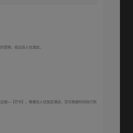
）
春的昆明，抵达后入住酒店。
达边城—【芒市】，晚餐后入住指定酒店，您可根据时间自行到