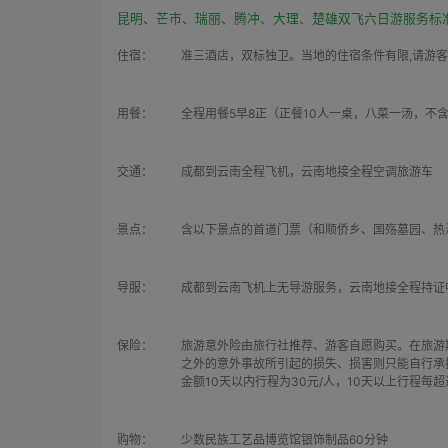
昆明、芒市、瑞丽、腾冲、大理、楚雄双飞六日游服务标
住宿：
准三酒店，双标独卫。当地的住宿条件有限,请游
用餐：
全程用餐5早8正（正餐10人一桌，八菜一汤，不
交通：
成都到云南全程飞机，云南地接全程空调旅游车
景点：
含以下景点的首道门票（和顺侨乡、国殇墓园、热
导服：
成都到云南飞机上无导游服务，云南地接全程持证
保险：
旅游意外险由旅行社推荐、游客自愿购买。在旅游
之外的意外事故所引起的损失、损害则只能自行承担。
金额10天以内行程为30元/人，10天以上行程
购物：
少数民族工艺品博览馆银饰制品60分钟
