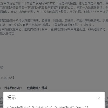
纪念中国远征军第二十集团军攻克腾冲阵亡将士而建立的陵园，也是全国建立 最早、
冲我们都必须去祭奠一下我们为抗日战争而牺牲的远征亡灵，星期一为政策性关闭，
崖峭壁，大盈江水流经此处，从30多米的高岩上跌落，水花四溅，形成了“不用弓弹
看到云南十八怪之鸡蛋拴着卖，蛤蟆嘴、珍珠泉、姐妹泉，怀胎井等地热奇观。热海公园
8处，每一泉群又有若干热水热气出露，（景区游览时间不低于1.5小时）。
腾冲古镇文化中心，园内面积四十余亩，清澈的漂白河从中穿越而过，那溪边的酒吧
。后入住酒店
园】
288元/人】
km，行车约8小时）
住宿地点：楚雄
提示
古城简称叶榆，又称紫城，其历史可追溯至唐天宝年间，南诏王阁逻凤筑的羊苴咩城
西南北各设一门，均有城楼，四角还有角楼。解放初，城墙均被拆毁。1982年，重修
而设，出售大理石、扎染等民族工艺品及珠宝玉石。街巷间一些老宅，也仍可寻昔日风
{ "readyState": 0, "status": 0, "statusText": "error" }