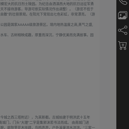
规模宏大的抗日烈士陵园。为纪念血洒滇西大地的抗日远征军勇
全天不接待游客，导游可依实际情况作出调整）。（游览不低于
花自散”的壮丽景观。在阳光下常现出七色彩虹，非常漂亮。（游
是国家AAAAA级旅游景区。境内地热温度之高,蒸气之盛,
、水车、古树相映成趣，厚重而深沉，宁静优美而充满故事。园
（今城之西三塔附近），为其新都。古城始建于明洪武十五年
南城门，门头“大理”二字是集郭沫若书法而成。 由南城门进
貌，庭院里花木扶疏，鸟鸣声声，户外溪渠流水淙淙。“三家一