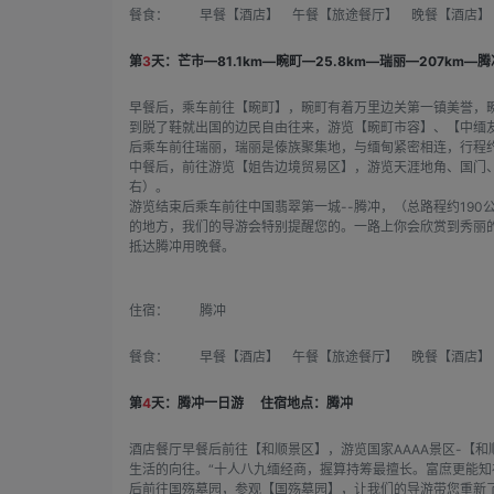
餐食：
早餐【酒店】 午餐【旅途餐厅】 晚餐【酒店】
第
3
天：芒市—81.1km—畹町—25.8km—瑞丽—207km—
早餐后，乘车前往【畹町】，畹町有着万里边关第一镇美誉，
到脱了鞋就出国的边民自由往来，游览【畹町市容】、【中缅
后乘车前往瑞丽，瑞丽是傣族聚集地，与缅甸紧密相连，行程约
中餐后，前往游览【姐告边境贸易区】，游览天涯地角、国门
右）。
游览结束后乘车前往中国翡翠第一城--腾冲，（总路程约19
的地方，我们的导游会特别提醒您的。一路上你会欣赏到秀丽
抵达腾冲用晚餐。
住宿：
腾冲
餐食：
早餐【酒店】 午餐【旅途餐厅】 晚餐【酒店】
第
4
天：腾冲一日游
住宿地点：腾冲
酒店餐厅早餐后前往【和顺景区】，游览国家AAAA景区-【
生活的向往。“十人八九缅经商，握算持筹最擅长。富庶更能知
后前往国殇墓园，参观【国殇墓园】，让我们的导游带您重新