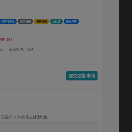
目的地参团
天天发团
省内线路
团队游
往返汽车
利性项目
丽江、香格里拉、德钦
提交定制申请
要按10.0%比例支付违约金。

要按15.00%比例支付违约金。

.0%比例支付违约金。
