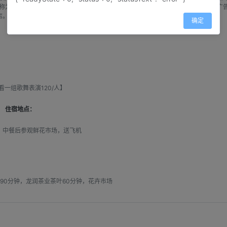
称为“洋人街”。这里一家接一家的中西餐馆、咖啡馆、茶馆及工艺品商店，招牌、广
店。
确定
一组歌舞表演120/人】
住宿地点：
，中餐后参观鲜花市场，送飞机
90分钟，龙润茶业茶叶60分钟，花卉市场