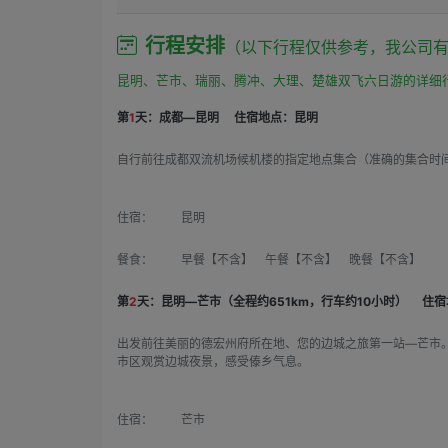
订单消费开始时间之后：如果购买方申请退订，需要
行程安排
（以下行程仅供参考，我公司
昆明、芒市、瑞丽、腾冲、大理、楚雄双飞六日游的详细
第
1
天：成都—昆明
住宿地点：昆明
自行前往成都双流机场候机楼的指定地点集合（准确的集合时
住宿：
昆明
餐食：
早餐【不含】 午餐【不含】 晚餐【不含】
第
2
天：昆明—芒市（全程约651km，行车约10小时）
住宿
出发前往美丽的德宏州府所在地、您的边城之旅第一站—芒市
市区观赏边城夜景，感受傣乡气息。
住宿：
芒市