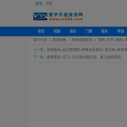
登录
注册
首页
线路
酒店
门票
租车
导游
寰宇天涯
旅游线路
旅游线路查询
昆明+芒市+瑞丽+
上一条：
西双版纳+勐仑植物园+野象谷风景区+望天树+新老傣
下一条：
香格里拉+双飞+五日游(成都往返、爱上香格里拉)