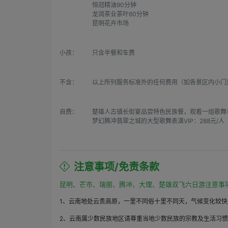
恒冠精油90分钟

龙润茶业茶叶60分钟

昆明花卉市场
小孩：
只含半餐和车费
不含：
以上所列服务标准外的任何费用（如各景区内小门
自费：
楚雄人古镇长街宴品尝特色民族餐，观看一组歌舞表演
梦幻腾冲翡翠之城的大型歌舞表演VIP：288元/人
注意事项/免责条款
昆明、芒市、瑞丽、腾冲、大理、楚雄双飞六日游注意事
1、云南地处云贵高原，一里不同俗十里不同天，气候变化较
2、云南属少数民族地区请尊重当地少数民族的宗教及生活习