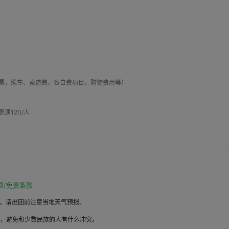
票，缆车、索道费，各自费项目，购物费用等）
120/人

项/免责条款
快，请出团前注意当地天气预报。
惯，避免和少数民族的人有什么冲突。