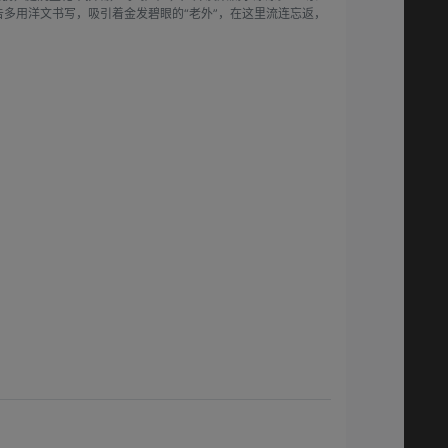
告多用洋文书写，吸引着金发碧眼的“老外”，在这里流连忘返，