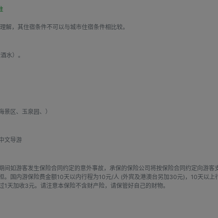
准
客理解，其住宿条件不可以与城市住宿条件相比较。
含酒水）。
海景区、玉泉园、）
中文导游
期间如游客发生保险合同约定的意外事故，承保的保险公司将按保险合同约定向游客
国内游保险费金额10天以内行程为10元/人 (外宾及港澳台另加30元)，10天以上
每超过1天加收3元。请注意本保险不含财产险，请保管好自己的财物。