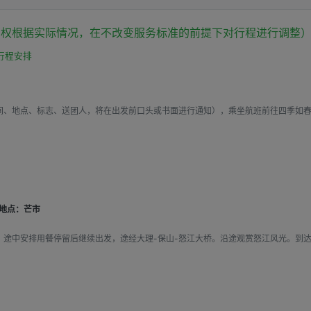
按100%比例支付违约金。如果是销售方申请退订，需要按20.0%比例支付违约金。
有权根据实际情况，在不改变服务标准的前提下对行程进行调整
行程安排
间、地点、标志、送团人，将在出发前口头或书面进行通知），乘坐航班前往四季如
地点：芒市
。途中安排用餐停留后继续出发，途经大理-保山-怒江大桥。沿途观赏怒江风光。到