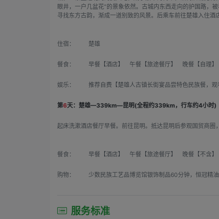
眼井，一户几盆花”的景象依然。古城内东西走向的护国路，被
寻找东方古韵，渐成一道别致的风景。后乘车前往楚雄入住酒
住宿：
楚雄
餐食：
早餐【酒店】 午餐【旅途餐厅】 晚餐【自理】
娱乐：
推荐自费【楚雄人古镇长街宴品尝特色民族餐，观看
第
6
天：楚雄—339km—昆明(全程约339km，行车约4小时)
起床洗漱酒店餐厅早餐。前往昆明。抵达昆明后参观国贸商圈
餐食：
早餐【酒店】 午餐【旅途餐厅】 晚餐【不含】
购物：
少数民族工艺品博览馆银饰制品60分钟，恒冠精油
服务标准