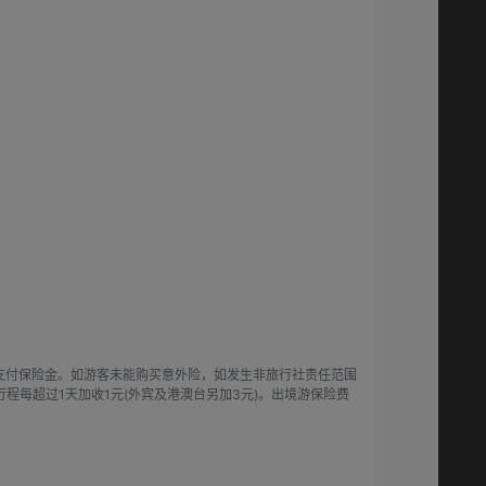
支付保险金。如游客未能购买意外险，如发生非旅行社责任范围
行程每超过1天加收1元(外宾及港澳台另加3元)。出境游保险费