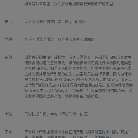
如果是独立成团，我们将根据您的需要安排相应的车型）
景点：
以下所列景点首道门票（窦团山门票）
导服：
全程国语导游服务，各个景区为景区讲解员
保险：
旅游意外险由旅行社推荐、游客自愿购买。在旅游期间如游客发生
保险合同约定的意外事故，承保的保险公司将按保险合同约定向游
客支付保险金。如游客未能购买意外险，如发生非旅行社责任范围
之外的意外事故所引起的损失、损害则只能自行承担。国内游保险
费金额10天以内行程为10元/人 (外宾及港澳台另加30元)，10天以
上行程每超过1天加收1元(外宾及港澳台另加3元)。出境游保险费金
额10天以内行程为30元/人，10天以上行程每超过1天加收3元。请
注意本保险不含财产险，请保管好自己的财物。
小孩：
只含往返车费、半餐（不含门票、住宿）
不含：
不含以上所列服务标准外的任何费用（如各景区内小门票，观光车
费、缆车费、用餐酒水费用、各自费项目，购物费等）