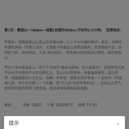
第
2
天：窦团山—180km—成都(全程约180km,行车约2.5小时)
住宿地点：
早餐后，领略窦团山以其山形外貌似端（上小下大竹编的囤子）而名。后相传
有唐彰明县（今属江油市）主薄窦子明慕此山清奇迹幽秀，弃宫隐居于此，后
羽化飞升，成仙而去，于是“有仙则名”，遂在端山的前面冠以窦姓，故名窦圌
山。
李白少年时曾游此山，题下千古绝句“樵夫与耕者，出入画屏中”，后国民党元老
于右任手书携刻于山中石碑之上。该山以山势奇特，林壑幽美著名，是与青
城、峨眉媲美的川北名山。奇峰，参观道、佛教共存的寺庙——云岩寺（许虔
诚心愿、转千年古塔——飞天藏、愿“打儿岩”给您带来好运），采仙山之灵气、
观惊险刺激的铁索飞渡表演。后结束愉快旅程返回成都。
餐食：
早餐【酒店】 午餐【旅游餐厅】 晚餐【不含】
提示