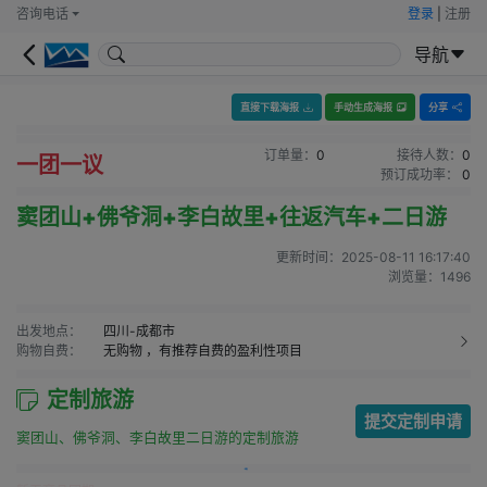
咨询电话
登录
|
注册
导航
直接下载海报
手动生成海报
分享
订单量：
0
接待人数：
0
一团一议
预订成功率：
0
窦团山+佛爷洞+李白故里+往返汽车+二日游
更新时间：
2025-08-11 16:17:40
浏览量：
1496
出发地点：
四川-成都市
购物自费：
无购物
，有推荐自费的盈利性项目
定制旅游
提交定制申请
窦团山、佛爷洞、李白故里二日游的定制旅游