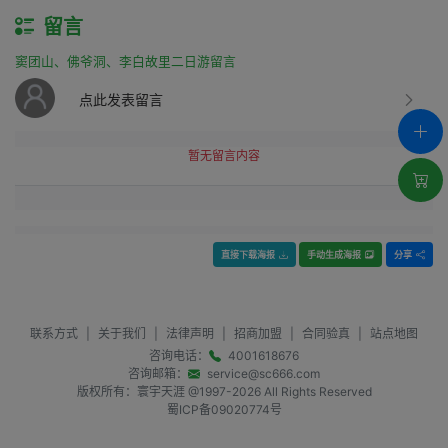
留言
窦团山、佛爷洞、李白故里二日游留言
点此发表留言
暂无留言内容
直接下载海报
手动生成海报
分享
联系方式
|
关于我们
|
法律声明
|
招商加盟
|
合同验真
|
站点地图
咨询电话：
4001618676
咨询邮箱：
service@sc666.com
版权所有：寰宇天涯 @1997-
2026
All Rights Reserved
蜀ICP备09020774号