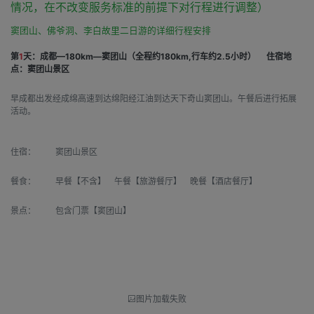
情况，在不改变服务标准的前提下对行程进行调整）
窦团山、佛爷洞、李白故里二日游的详细行程安排
第
1
天：成都—180km—窦团山（全程约180km,行车约2.5小时）
住宿地
点：窦团山景区
早成都出发经成绵高速到达绵阳经江油到达天下奇山窦团山。午餐后进行拓展
活动。
住宿：
窦团山景区
餐食：
早餐【不含】 午餐【旅游餐厅】 晚餐【酒店餐厅】
景点：
包含门票【窦团山】
图片加载失败