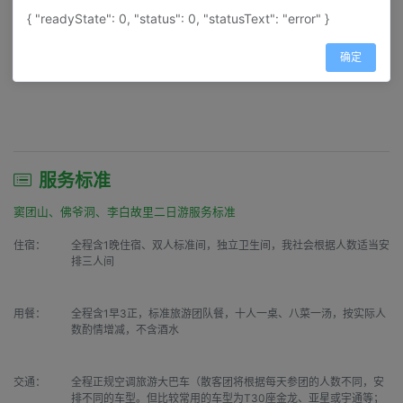
{ "readyState": 0, "status": 0, "statusText": "error" }
图片加载失败
确定
服务标准
窦团山、佛爷洞、李白故里二日游服务标准
住宿：
全程含1晚住宿、双人标准间，独立卫生间，我社会根据人数适当安
排三人间
用餐：
全程含1早3正，标准旅游团队餐，十人一桌、八菜一汤，按实际人
数酌情增减，不含酒水
交通：
全程正规空调旅游大巴车（散客团将根据每天参团的人数不同，安
排不同的车型。但比较常用的车型为T30座金龙、亚星或宇通等；