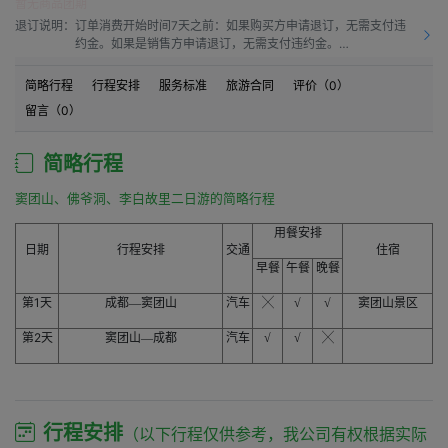
暂无商品团期
退订说明：
订单消费开始时间7天之前：如果购买方申请退订，无需支付违
约金。如果是销售方申请退订，无需支付违约金。

订单消费开始时间之前7天到订单消费开始时间之前4天：如果
购买方申请退订，需要按50.0%比例支付违约金。如果是销售方
简略行程
行程安排
服务标准
旅游合同
评价（
0
）
申请退订，需要按10.0%比例支付违约金。

留言（
0
）
订单消费开始时间之前4天到订单消费开始时间之前1天：如果购
买方申请退订，需要按60.0%比例支付违约金。如果是销售方申
请退订，需要按15.00%比例支付违约金。

简略行程
订单消费开始时间之前1天到订单消费开始时间：如果购买方申
请退订，需要按80.0%比例支付违约金。如果是销售方申请退
窦团山、佛爷洞、李白故里二日游的简略行程
订，需要按20.0%比例支付违约金。

订单消费开始时间之后：如果购买方申请退订，需要按100%比
用餐安排
例支付违约金。如果是销售方申请退订，需要按20.0%比例支付
日期
行程安排
交通
住宿
违约金。
早餐
午餐
晚餐
1天
第
成都
—窦团山
汽车
╳
√
√
窦团山景区
2天
第
窦团山
—成都
汽车
√
√
╳
行程安排
（以下行程仅供参考，我公司有权根据实际