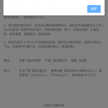
站。
3、步行的游客沿上山栈道上，下山栈道下。往返 8.5KM，均为山路，海拔约
确定
3010米-3930米。选择坐索道的游客，推荐沿下山栈道徒步下山（可一路观看
黄龙的美景），返回景区大门口。
4、前往黄龙景区途中，有当地设置的高原服务站，届时会有高原服务站工作人
员上车宣讲一些预防高反常识，兜售防寒衣物、氧气、抗高反药物，价格较
贵，如有需要，谨慎购买。敬请知悉！
5、黄龙风景区 11 月 26 日开始索道关闭，届时无法乘坐索道 ，需步行栈道上
下山，注意穿带方便行走，舒适防滑的鞋子。敬请知悉 。
餐食：
早餐【酒店早餐】 午餐【旅途餐厅】 晚餐【自理】
景点：
包含门票【黄龙景区】 推荐自费【黄龙观光车单程20元/人，黄
龙索道（上行80元/人、下行40元/人），黄龙耳麦30元/人】
图片加载失败