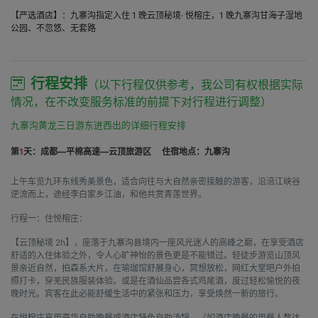
【严选酒店】：九寨沟指定入住 1 晚云顶秘境· 悦榕庄，1 晚九寨沟甘海子湿地
公园、不忽悠、无套路
行程安排
（以下行程仅供参考，我公司有权根据实际
情况，在不改变服务标准的前提下对行程进行调整）
九寨沟黄龙三日游东进西出的详细行程安排
第
1
天：成都—平棉高速—云顶旅游区
住宿地点：九寨沟
上午车览九环东线秀美景色，适合向往与大自然亲密接触的游客，沿涪江峡谷
逆流而上，途经李白家乡江油，和他共赏青莲世界。
行程一：住悦榕庄：
【云顶秘境 2h】，座落于九寨沟县境内一座风光迷人的高峰之巅，在享受酒店
舒适的入住体验之外，令人心旷神怡的景色更是不能错过。轻徒步游览山顶风
景亲近自然，拍森系大片，在瑜珈馆舒展身心，冥想放松，网红大堂吧户外拍
照打卡，穿羌民族服装体验。或是在酒仙品尝各式鸡尾酒，度过轻松愉悦的夜
晚时光。宾客在此必能舒缓生活中的紧张和压力，享受焕然一新的旅行。
在悦榕庄享用豪华自助晚餐或酒店特色自助汤锅。（如酒店晚餐的用餐人数达