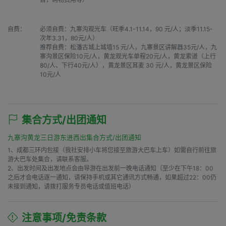
自费：
必须自费：九寨沟观光车（旺季4.1-11.14，90 元/人；淡季11.15-
次年3.31，80元/人）

推荐自费：松潘古城上城墙15 元/人，九寨景区讲解器35元/人，九
寨沟景区保险10元/人，黄龙观光车单程20元/人，黄龙索道（上行
80/人、下行40元/人），黄龙景区耳麦 30 元/人，黄龙景区保险
10元/人
集合方式/出团通知
九寨沟黄龙三日游东进西出集合方式/出团通知
1、成都三环内包接（我社安排小车将您接至旅游大巴车上车）如需自行前往旅
游大巴车处集合，请联系客服。

2、出发时间及出发地点会由导游在出发前一晚电话通知（至少在下午18：00
之后才会电话逐一通知，请保持手机或其它通讯方式畅通，如果超过22：00仍
未接到通知，请拨打服务专员电话或值班电话）
注意事项/免责条款