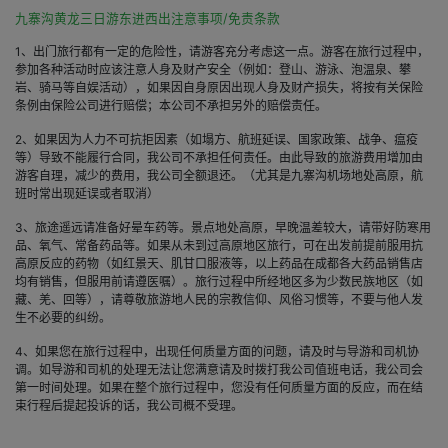
九寨沟黄龙三日游东进西出注意事项/免责条款
1、出门旅行都有一定的危险性，请游客充分考虑这一点。游客在旅行过程中，
参加各种活动时应该注意人身及财产安全（例如：登山、游泳、泡温泉、攀
岩、骑马等自娱活动），如果因自身原因出现人身及财产损失，将按有关保险
条例由保险公司进行赔偿；本公司不承担另外的赔偿责任。
2、如果因为人力不可抗拒因素（如塌方、航班延误、国家政策、战争、瘟疫
等）导致不能履行合同，我公司不承担任何责任。由此导致的旅游费用增加由
游客自理，减少的费用，我公司全额退还。（尤其是九寨沟机场地处高原，航
班时常出现延误或者取消）
3、旅途遥远请准备好晕车药等。景点地处高原，早晚温差较大，请带好防寒用
品、氧气、常备药品等。如果从未到过高原地区旅行，可在出发前提前服用抗
高原反应的药物（如红景天、肌甘口服液等，以上药品在成都各大药品销售店
均有销售，但服用前请遵医嘱）。旅行过程中所经地区多为少数民族地区（如
藏、羌、回等），请尊敬旅游地人民的宗教信仰、风俗习惯等，不要与他人发
生不必要的纠纷。
4、如果您在旅行过程中，出现任何质量方面的问题，请及时与导游和司机协
调。如导游和司机的处理无法让您满意请及时拨打我公司值班电话，我公司会
第一时间处理。如果在整个旅行过程中，您没有任何质量方面的反应，而在结
束行程后提起投诉的话，我公司概不受理。