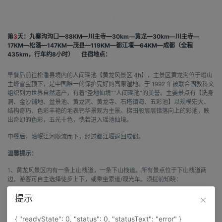
第
3
天：九寨沟沟口—88KM—川主寺—30km—黄龙—30km—川主寺—
17KM—松潘—147KM—茂县—119KM—都江堰—64KM—成都（全程
435km，行车约8小时）
住宿地点：
早餐后前往松潘县境内的人间瑶池【黄龙风景区 4h】，主景区黄龙沟位于岷山
主峰雪宝顶下，是中国唯一的保护完好的高原湿地。于 1992 年被联合国教科文
组织列为世界自然遗产，有着“圣地仙境”“人间瑶池”的美誉。主要景点有【洗身
洞、金沙铺地、盆景池、黄龙洞、黄龙寺、石塔镇海、五彩池】以规模宏大、
结构奇巧、色彩丰艳的地表钙华景观为主景。梯田般层层错落向上的彩池，映
出奇幻的色彩，五光十色，恍若进入瑶池仙境。
中餐后，沿岷江河顺流而下，经过都江堰返回成都。
温馨提示：
1、黄龙风景区内有一条上山栈道，一条下山栈道。所有景点位于下山栈道两
边，游客可自主选择徒步上下，或乘坐索道/观光车。须提前知晓：
2、费用不含（非必消）：黄龙索道上行 80 元/人、下行 40 元/人、保险10 元/
提示
人、耳麦30元/人、景区观光车单边 20 元/人。索道将游客送至与最高点五彩池
景区海拔持平的地方，走栈道（或坐观光车）2900 米到达黄龙主景区五彩池
{ "readyState": 0, "status": 0, "statusText": "error" }