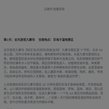
图片加载失败
第
2
天：全天游览九寨沟
住宿地点：甘海子湿地景区
全天游览九寨沟【树正沟/日则沟/则查洼沟】 九寨沟景区呈“Y”字形，总长 50
余公里。沟中分布有多处湖泊、瀑布群和钙华滩流等。水是九寨沟景观的主
角。碧绿晶莹的溪水好似项链般穿插于森林与浅滩之间。色彩斑斓的湖泊和气
势宏伟的瀑布令人目不暇接。景区四季景色迷人，动植物资源丰富，种类繁
多，原始森林遍布，栖息着大熊猫等十多种稀有和珍贵野生动物。远望雪峰林
立，高耸云天，终年白雪皑皑，加上藏家木楼、晾架经幡、栈桥、磨房、传统
习俗及神话传说构成的人文景观，被誉为“美丽的童话世界”。
入住距国际闻名的九寨沟景区 20 分钟车程的甘海子森林秘境里，尽享原始森
林，山川湖泊中极致的浪漫度假体验。感受森林、草甸、湿地、湖泊、雪山优
质生态环境和天然的氧吧。住进九寨沟唯一 一个在 4A 景区内的精品民宿。雪
山下，白云端，海子畔，森林中……? 如第 1 天行程的晚餐是酒店特色自助汤
锅，则今日特色菌汤煲改为同餐标中餐。