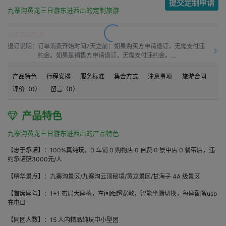
提交定制申请
九寨沟黄龙三日游东进西出的定制旅游
暂无商品团期
退订说明：
订单消费开始时间7天之前：如果购买方申请退订，无需支付违
约金。如果是销售方申请退订，无需支付违约金。

订单消费开始时间之前7天到订单消费开始时间之前4天：如果
购买方申请退订，需要按50.0%比例支付违约金。如果是销售方
产品特色
行程安排
服务标准
集合方式
注意事项
旅游合同
申请退订，需要按10.0%比例支付违约金。

评价（
0
）
留言（
0
）
订单消费开始时间之前4天到订单消费开始时间之前1天：如果购
买方申请退订，需要按60.0%比例支付违约金。如果是销售方申
请退订，需要按15.00%比例支付违约金。

产品特色
订单消费开始时间之前1天到订单消费开始时间：如果购买方申
请退订，需要按80.0%比例支付违约金。如果是销售方申请退
九寨沟黄龙三日游东进西出的产品特色
订，需要按20.0%比例支付违约金。

订单消费开始时间之后：如果购买方申请退订，需要按100%比
【忠于承诺】：100%真纯玩，0 车销 0 购物店 0 自费 0 景中店 0 餐带店，违
例支付违约金。如果是销售方申请退订，需要按20.0%比例支付
约承诺赔3000元/人
违约金。
【精华景点】：九寨沟景区/九寨沟云顶秘境/黄龙景区/甘海子 4A 级景区
【首席座驾】：1+1 布局大座椅，车间距超宽敞，智能坐躺切换，每座配备usb
充电口
【同团人数】：15 人内精品纯玩中小型团