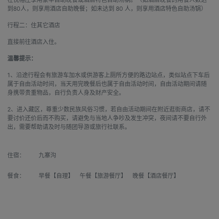
到80人，则享用酒店自助晚餐；如未达到 80 人，则享用酒店特色自助汤锅）
行程二：住其它酒店
直接前往酒店入住。
温馨提示：
1、沿途行程会有旅游车加水或供游客上厕所方便的路边站点，类似站点下车后
属于自由活动时间，当天用完晚餐后也属于自由活动时间，自由活动期间请随
身携带贵重物品，自行负责人身及财产安全。
2、进入藏区，尊重少数民族风俗习惯，若自由活动期间在附近逛街商店，请不
要讨价还价后而不购买，请避免与当地人争吵及发生冲突，夜间请不要自行外
出，需要帮助请及时与随团导游或旅行社联系。
住宿：
九寨沟
餐食：
早餐【自理】 午餐【旅游餐厅】 晚餐【酒店餐厅】