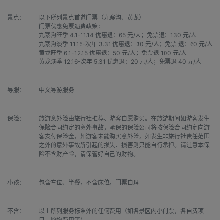
景点：
以下所列景点首道门票（九寨沟、黄龙）

门票优惠免票退费政策：

九寨沟旺季 4.1-11.14 优惠退：65 元/人；免票退：130 元/人

九寨沟淡季 11.15-次年 3.31 优惠退：30 元/人；免票 退：60 元/人

黄龙旺季 6.1-12.15 优惠退：50 元/人；免票退 100 元/人

黄龙淡季 12.16-次年 5.31 优惠退：20 元/人；免票退 40 元/人
导服：
中文导游服务
保险：
旅游意外险由旅行社推荐、游客自愿购买。在旅游期间如游客发生
保险合同约定的意外事故，承保的保险公司将按保险合同约定向游
客支付保险金。如游客未能购买意外险，如发生非旅行社责任范围
之外的意外事故所引起的损失、损害则只能自行承担。请注意本保
险不含财产险，请保管好自己的财物。
小孩：
包含车位、半餐，不含床位，门票自理
不含：
以上所列服务标准外的任何费用（如各景区内小门票，各自费项
目，购物费用等）