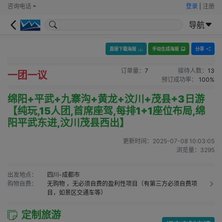
咨询电话
登录
|
注册
导航
直接下载海报
手动生成海报
分享
订单量：
7
接待人数：
13
一团一议
预订成功率：
100%
绵阳+平武+九寨沟+黄龙+汶川+茂县+3日游
【纯玩,15人团,首席座驾,每排1+1座位布局,绵
阳平武东进,汶川茂县西出】
更新时间：
2025-07-08 10:03:05
浏览量：
3295
出发地点：
四川-成都市
购物自费：
无购物
，无必须自费的盈利性项目（有第三方必须自费项
目，如景区交通车等）
定制旅游