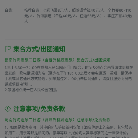
自费：
推荐自费：七彩飞瀑8元/人、照映谭竹筏40元/人、全竹宴60-110
元/人、竹海索道（单程40元/人、往返55元/人）、李庄古镇40元/
人
集合方式/出团通知
蜀南竹海温泉二日游（含世外桃源温泉）集合方式/出团通知
1.早上6:30—7：00在成都人民公园正门口集合，时间及地点会由导游或司机在
出发前一晚电话通知为准（至少在下午18：00之后才会电话逐一通知，请保持
手机或其它通讯方式畅通，如果超过21：00仍未接到通知，请拨打服务专员电
话或值班电话）。

2.散团地点统一在人民公园散团。
注意事项/免责条款
蜀南竹海温泉二日游（含世外桃源温泉）注意事项/免责条款
1、如果是散客参团，其中的团队等级差别仅限于酒店住房上的差别，其它服务
如用车、用餐等都是相同的。豪华等以上报价均以宾馆标准间之一床位计价，