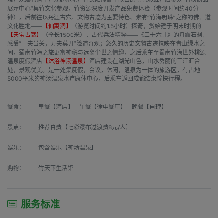
展示中心”集竹文化参观，竹资源深度开发产品免费体验（参观时间约40分
钟），后前往以丹涯古穴、文物古迹为主要特色、素有“竹海明珠”之称的佛、道
文化胜地——
【仙寓洞】
（游览时间约1.5小时）探奇，赏始建于明末时期的
【天宝古寨】
（全长1500米）、古代兵法精粹——《三十六计》的丹霞石刻，
感受“一夫当关，万夫莫开”险道奇观；悠久的历史文物古迹掩映在青山绿水之
间，蜀南竹海之旅更富神秘与远离尘世之情趣，之后乘车至蜀南竹海世外桃源
温泉度假酒店
【沐浴神汤温泉】
酒店建设在湖光山色，山水秀丽的三江汇合
处，景观优美。是一处集度假，会议，休闲，温泉为一体的旅游区，有占地
5000平米的神汤温泉水疗康体中心，后乘车返回成都结束愉快行程。
餐食：
早餐【酒店】 午餐【途中餐厅】 晚餐【自理】
景点：
推荐自费【七彩瀑布过渡费8元/人】
娱乐：
包含娱乐【神汤温泉】
购物：
竹天下生活馆
服务标准