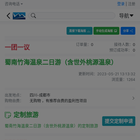
咨询电话
登录
|
注册
导航
直接下载海报
手动生成海报
分享
订单量：
0
接待人数：
0
一团一议
预订成功率：
0
蜀南竹海温泉二日游（含世外桃源温泉）
更新时间：
2023-05-21 13:13:32
浏览量：
1264
出发地点：
四川-成都市
购物自费：
无购物
，有推荐自费的盈利性项目
定制旅游
提交定制申请
蜀南竹海温泉二日游（含世外桃源温泉）的定制旅游