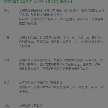
蜀南竹海温泉二日游（含世外桃源温泉）服务标准
住宿：
全程包含1晚蜀南竹海景区内住宿，双人标准间，根据人数适当安排
三人间，部分酒店为限时供应热水

标准等：普通宾馆双人标准间，独立卫生间，参考酒店：观景楼酒
店或同级标准
用餐：
全程含1早3正，标准旅游团队餐，十人一桌、八菜一汤，按实际人
数酌情增减，不含酒水，如用餐人数不足10人，按相应人数则相应
人数配菜
交通：
全程正规空调旅游大巴车（散客团将根据每天参团的人数不同，安
排不同的车型。但比较常用的车型为T30座金龙、亚星或宇通等；
如果是独立成团，我们将根据您的需要安排相应的车型）
景点：
以下所列景点首道门票（蜀南竹海）

退票标准：旅游旺季竹海门票全免退60元/人，半免退10元/人，淡
季不退。
导服：
全程国语导游服务