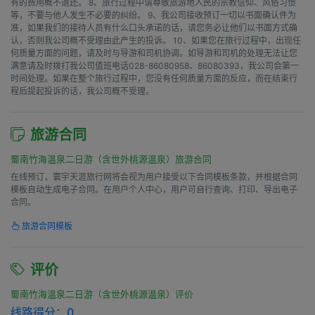
有的费用概不退还。 8、旅行过程中请尊敬旅游地人民的宗教信仰、风俗习惯
等，不要与他人发生不必要的纠纷。 9、我公司接收预订一切以书面确认件为
准，如果我们的接待人员有什么口头承诺的话，请您务必让他们以书面方式确
认，否则我公司概不受理由此产生的投诉。 10、如果您在旅行过程中，出现任
何质量方面的问题，请及时与导游和司机协调。如导游和司机的处理无法让您
满意请及时拨打我公司值班电话028-86080958、86080393，我公司会第一
时间处理。如果在整个旅行过程中，您没有任何质量方面的反应，而在结束行
程后提起投诉的话，我公司概不受理。
旅游合同
蜀南竹海温泉二日游（含世外桃源温泉）旅游合同
在线预订，寰宇天涯旅行网将会视为用户接受以下合同模板条款，并根据合同
模板自动生成电子合同。在用户个人中心，用户可自行查询、打印、导出电子
合同。
旅游合同模板
评价
蜀南竹海温泉二日游（含世外桃源温泉）评价
线路得分：
0