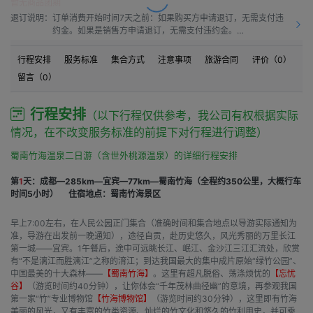
暂无商品团期
退订说明：
订单消费开始时间7天之前：如果购买方申请退订，无需支付违
约金。如果是销售方申请退订，无需支付违约金。

订单消费开始时间之前7天到订单消费开始时间之前4天：如果
购买方申请退订，需要按50.0%比例支付违约金。如果是销售方
行程安排
服务标准
集合方式
注意事项
旅游合同
评价（
0
）
申请退订，需要按10.0%比例支付违约金。

留言（
0
）
订单消费开始时间之前4天到订单消费开始时间之前1天：如果购
买方申请退订，需要按60.0%比例支付违约金。如果是销售方申
请退订，需要按15.00%比例支付违约金。

行程安排
（以下行程仅供参考，我公司有权根据实际
订单消费开始时间之前1天到订单消费开始时间：如果购买方申
情况，在不改变服务标准的前提下对行程进行调整）
请退订，需要按80.0%比例支付违约金。如果是销售方申请退
订，需要按20.0%比例支付违约金。

蜀南竹海温泉二日游（含世外桃源温泉）的详细行程安排
订单消费开始时间之后：如果购买方申请退订，需要按100%比
例支付违约金。如果是销售方申请退订，需要按20.0%比例支付
第
1
天：成都—285km—宜宾—77km—蜀南竹海（全程约350公里，大概行车
违约金。
时间5小时）
住宿地点：蜀南竹海景区
早上7:00左右，在人民公园正门集合（准确时间和集合地点以导游实际通知为
准，导游在出发前一晚通知），途径自贡，赴历史悠久，风光秀丽的万里长江
第一城——宜宾。1午餐后，途中可远眺长江、岷江、金沙江三江汇流处，欣赏
有“不是漓江而胜漓江”之称的淯江；到达我国最大的集中成片原始“绿竹公园”、
中国最美的十大森林——
【蜀南竹海】
。这里有超凡脱俗、荡涤烦忧的
【忘忧
谷】
（游览时间约40分钟），让你体会“千年茂林曲径幽”的意境，再参观我国
第一家“竹”专业博物馆
【竹海博物馆】
（游览时间约30分钟），这里即有竹海
美丽的风光，又有丰富的竹类资源、灿烂的竹文化和悠久的竹利用史，并可乘