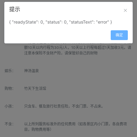
提示
保险：
旅游意外险由旅行社推荐、游客自愿购买。在旅游期间如游客发生
保险合同约定的意外事故，承保的保险公司将按保险合同约定向游
{ "readyState": 0, "status": 0, "statusText": "error" }
客支付保险金。如游客未能购买意外险，如发生非旅行社责任范围
之外的意外事故所引起的损失、损害则只能自行承担。国内游保险
确定
费金额10天以内行程为10元/人 (外宾及港澳台另加30元)，10天以
上行程每超过1天加收1元(外宾及港澳台另加3元)。出境游保险费金
额10天以内行程为30元/人，10天以上行程每超过1天加收3元。请
注意本保险不含财产险，请保管好自己的财物
娱乐：
神汤温泉
购物：
竹天下生活馆
小孩：
只含车、餐及旅行社责任险，不含门票、不占床。
不含：
以上所列服务标准外的任何费用（如各景区内小门票，各自费项
目，购物费用等）