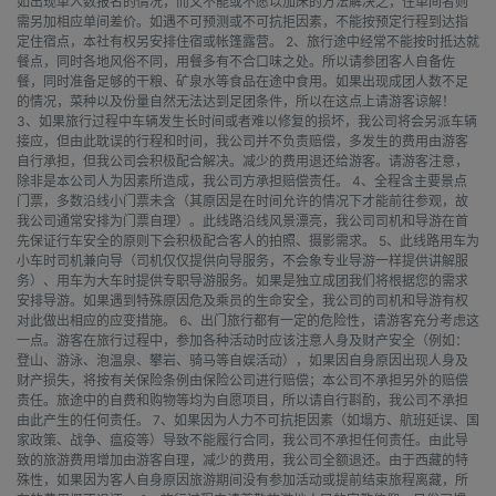
如出现单人数报名的情况，而又不能或不愿以加床的方法解决之，住单间者则
需另加相应单间差价。如遇不可预测或不可抗拒因素，不能按预定行程到达指
定住宿点，本社有权另安排住宿或帐篷露营。 2、旅行途中经常不能按时抵达就
餐点，同时各地风俗不同，用餐多有不合口味之处。所以请参团客人自备佐
餐，同时准备足够的干粮、矿泉水等食品在途中食用。如果出现成团人数不足
的情况，菜种以及份量自然无法达到足团条件，所以在这点上请游客谅解！
3、如果旅行过程中车辆发生长时间或者难以修复的损坏，我公司将会另派车辆
接应，但由此耽误的行程和时间，我公司并不负责赔偿，多发生的费用由游客
自行承担，但我公司会积极配合解决。减少的费用退还给游客。请游客注意，
除非是本公司人为因素所造成，我公司方承担赔偿责任。 4、全程含主要景点
门票，多数沿线小门票未含（其原因是在时间允许的情况下才能前往参观，故
我公司通常安排为门票自理）。此线路沿线风景漂亮，我公司司机和导游在首
先保证行车安全的原则下会积极配合客人的拍照、摄影需求。 5、此线路用车为
小车时司机兼向导（司机仅仅提供向导服务，不会象专业导游一样提供讲解服
务）、用车为大车时提供专职导游服务。如果是独立成团我们将根据您的需求
安排导游。如果遇到特殊原因危及乘员的生命安全，我公司的司机和导游有权
对此做出相应的应变措施。 6、出门旅行都有一定的危险性，请游客充分考虑这
一点。游客在旅行过程中，参加各种活动时应该注意人身及财产安全（例如：
登山、游泳、泡温泉、攀岩、骑马等自娱活动），如果因自身原因出现人身及
财产损失，将按有关保险条例由保险公司进行赔偿；本公司不承担另外的赔偿
责任。旅途中的自费和购物等均为自愿项目，所以请自行斟酌，我公司不承担
由此产生的任何责任。 7、如果因为人力不可抗拒因素（如塌方、航班延误、国
家政策、战争、瘟疫等）导致不能履行合同，我公司不承担任何责任。由此导
致的旅游费用增加由游客自理，减少的费用，我公司全额退还。由于西藏的特
殊性，如果因为客人自身原因旅游期间没有参加活动或提前结束旅程离藏，所