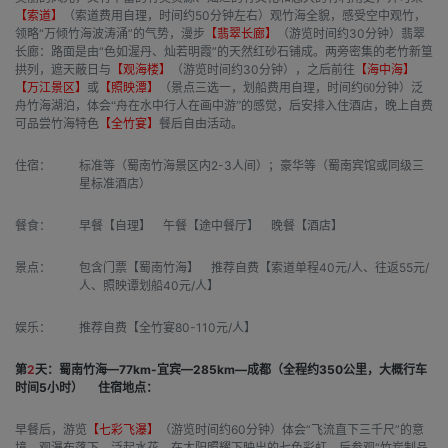
【索道】
（索道费用自理，时间约50分钟左右）观竹海全貌，感受空中观竹，
领略“万倾竹海波涛涌”的气势，漫步
【翡翠长廊】
（游览时间约30分钟）翡翠
长廊：路面是由“色如渥丹、灿若明霞”的天然红砂石铺成。两旁密集的老竹新篁
拱列，遮天蔽日与
【观海楼】
（游览时间约30分钟），
之后前往
【海中海】
【万江景区】
或
【照映潭】
（景点三选一，划船费用自理，时间约60分钟）泛
安排入住酒店，晚上自费
舟竹海湖泊，体会“舟在水中行人在画中游”的感觉，后
可品尝竹海特色
【全竹宴】
餐后自由活动。
住宿：
标准等（蜀南竹海景区内2-3人间）；豪华等（蜀南宾馆或同级三
星标准酒店）
餐食：
早餐【自理】 午餐【途中餐厅】 晚餐【酒店】
景点：
包含门票【蜀南竹海】 推荐自费【索道单程40元/人、往返55元/
人、照映谭划船40元/人】
娱乐：
推荐自费【全竹宴80-110元/人】
第
2
天：蜀南竹海—77km-宜宾—285km—成都（全程约350公里，大概行车
时间5小时）
住宿地点：
早餐后，游览
【七彩飞瀑】
（游览时间约60分钟）体会“飞流直下三千尺”的意
境，观瀑布落下，泛起水花，在太阳照耀下映出的七色彩虹，后参观“竹炭制品