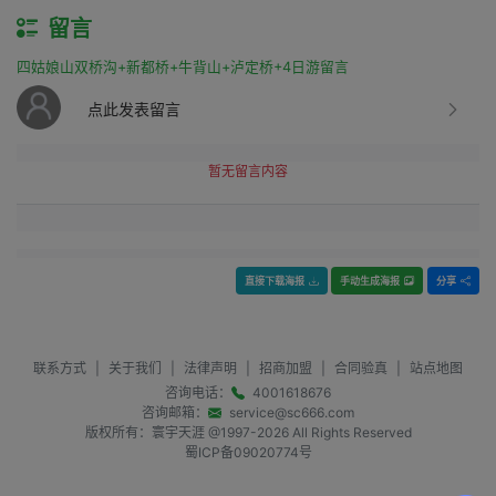
留言
四姑娘山双桥沟+新都桥+牛背山+泸定桥+4日游留言
点此发表留言
暂无留言内容
直接下载海报
手动生成海报
分享
联系方式
|
关于我们
|
法律声明
|
招商加盟
|
合同验真
|
站点地图
咨询电话：
4001618676
咨询邮箱：
service@sc666.com
版权所有：寰宇天涯 @1997-
2026
All Rights Reserved
蜀ICP备09020774号