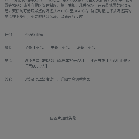
霜等物品；请遵守景区管理制度，禁止抽烟、乱丢垃圾，违者最低罚款500元
起，双桥沟可游玩景点的海拔从2900米至3840米，游览时请选择从海拔高的
景点往下步行，不要做剧烈运动，以免高原反应。
住宿：
四姑娘山镇
餐食：
早餐【不含】 午餐【不含】 晚餐【不含】
景点：
必须自费【四姑娘山观光车70元/人】 推荐自费【四姑娘山景区
门票80元/人】
其它：
3钻及以上酒店含早，详细信息请看商品
图片加载失败