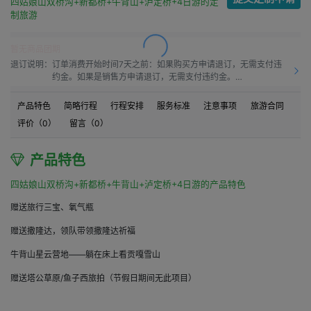
四姑娘山双桥沟+新都桥+牛背山+泸定桥+4日游的定
制旅游
暂无商品团期
退订说明：
订单消费开始时间7天之前：如果购买方申请退订，无需支付违
约金。如果是销售方申请退订，无需支付违约金。

订单消费开始时间之前7天到订单消费开始时间之前4天：如果
购买方申请退订，需要按50.0%比例支付违约金。如果是销售方
产品特色
简略行程
行程安排
服务标准
注意事项
旅游合同
申请退订，需要按10.0%比例支付违约金。

评价（
0
）
留言（
0
）
订单消费开始时间之前4天到订单消费开始时间之前1天：如果购
买方申请退订，需要按60.0%比例支付违约金。如果是销售方申
请退订，需要按15.00%比例支付违约金。

产品特色
订单消费开始时间之前1天到订单消费开始时间：如果购买方申
请退订，需要按80.0%比例支付违约金。如果是销售方申请退
四姑娘山双桥沟+新都桥+牛背山+泸定桥+4日游的产品特色
订，需要按20.0%比例支付违约金。

订单消费开始时间之后：如果购买方申请退订，需要按100%比
赠送旅行三宝、氧气瓶
例支付违约金。如果是销售方申请退订，需要按20.0%比例支付
违约金。
赠送撒隆达，领队带领撒隆达祈福
牛背山星云营地——躺在床上看贡嘎雪山
赠送塔公草原/鱼子西旅拍（节假日期间无此项目）