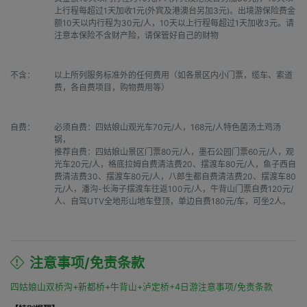
上行程每超过1天加收1元(外宾及港澳台另加3元)。出境游保险费金
额10天以内行程为30元/人，10天以上行程每超过1天加收3元。请
注意本保险不含财产险，请保管好自己的财物
不含：
以上所列服务标准外的任何费用（如各景区内小门票，缆车、索道
费，各自费项目，购物费用等）
自费：
必须自费：四姑娘山观光车70元/人，168元/人特色菌汤土鸡汤
锅，

推荐自费：四姑娘山景区门票80元/人，墨石公园门票60元/人，观
光车20元/人，格底拉姆自费清洁费20、摆渡车80元/人，鱼子西自
费清洁费30、摆渡车80元/人，八郎生都自费清洁费20、摆渡车80
元/人，潘沟-长海子摆渡车往返100元/人，牛背山门票自费120元/
人、自驾UTV全地形山地车登顶，单边自费180元/车，可坐2人。
注意事项/免责条款
四姑娘山双桥沟+新都桥+牛背山+泸定桥+4日游注意事项/免责条款