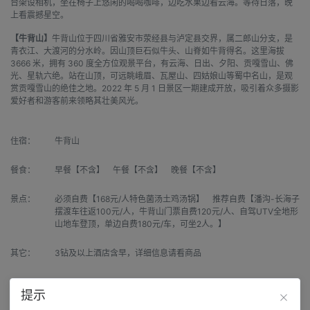
台架设相机，坐在椅子上悠闲的喝喝咖啡，边吃水果边看云海。等待日落，晚
上看震撼星空。
【牛背山】
牛背山位于四川省雅安市荥经县与泸定县交界，属二郎山分支，是
青衣江、大渡河的分水岭。因山顶巨石似牛头、山脊如牛背得名。这里海拔
3666 米，拥有 360 度全方位观景平台，有云海、日出、夕阳、贡嘎雪山、佛
光、星轨六绝。站在山顶，可远眺峨眉、瓦屋山、四姑娘山等蜀中名山，是观
赏贡嘎雪山的绝佳之地。2022 年 5 月 1 日景区一期建成开放，吸引着众多摄影
爱好者和游客前来领略其壮美风光。
住宿：
牛背山
餐食：
早餐【不含】 午餐【不含】 晚餐【不含】
景点：
必须自费【168元/人特色菌汤土鸡汤锅】 推荐自费【潘沟-长海子
摆渡车往返100元/人，牛背山门票自费120元/人、自驾UTV全地形
山地车登顶，单边自费180元/车，可坐2人。】
其它：
3钻及以上酒店含早，详细信息请看商品
提示