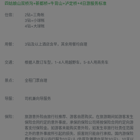
四姑娘山双桥沟+新都桥+牛背山+泸定桥+4日游服务标准
住宿：
2钻+三角帐

3钻+小球帐

4钻+大球帐
用餐：
3钻及以上酒店含早，其余用餐均自理
交通：
根据人数订车型，1-4人用越野车，5-8人用商务车
景点：
全程门票自理
导服：
司机兼向导服务
保险：
旅游意外险由旅行社推荐、游客自愿购买。在旅游期间如游客发生
保险合同约定的意外事故，承保的保险公司将按保险合同约定向游
客支付保险金。如游客未能购买意外险，如发生非旅行社责任范围
之外的意外事故所引起的损失、损害则只能自行承担。国内游保险
费金额10天以内行程为10元/人 (外宾及港澳台另加30元)，10天以