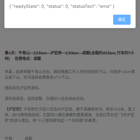
{ "readyState": 0, "status": 0, "statusText": "error" }
图片加载失败
确定
第
4
天：牛背山—225km—泸定桥—230km—成都(全程约455km,行车约7小
时)
住宿地点：成都
早晨，起床观看牛背山日出，随后根据工作人员时间安排下山，可徒步1.3km青
云道下山，也可选择自费乘坐UTV下山。
随后前往泸定桥游玩。
游玩结束后，返回成都，办理好入住后自由活动。
【泸定桥】
泸定桥位于四川甘孜州泸定县，建于清康熙年间，桥长103米，宽 3
米，由13根铁链组成。它是四川通往康藏的重要通道，也是红军长征“飞夺泸定
桥”的战斗遗址，有“十三根铁索托起一个共和国”的美誉。
住宿：
成都