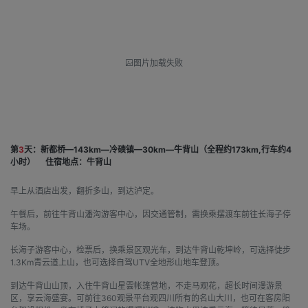
图片加载失败
第
3
天：新都桥—143km—冷碛镇—30km—牛背山（全程约173km,行车约4
小时）
住宿地点：牛背山
早上从酒店出发，翻折多山，到达泸定。
午餐后，前往牛背山潘沟游客中心，因交通管制，需换乘摆渡车前往长海子停
车场。
长海子游客中心，检票后，换乘景区观光车，到达牛背山乾坤岭，可选择徒步
1.3Km青云道上山，也可选择自驾UTV全地形山地车登顶。
到达牛背山山顶，入住牛背山星雲帐篷营地，不走马观花，超长时间漫游景
区，享云海盛宴。可前往360观景平台观四川所有的名山大川，也可在客房阳