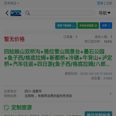
咨询电话
登录
|
注册
导航
直接下载海报
手动生成海报
分享
订单量：
7
接待人数：
7
暂无价格
预订成功率：
100%
四姑娘山双桥沟+雅拉雪山观景台+墨石公园
+鱼子西/格底拉姆+新都桥+冷碛+牛背山+泸定
桥+汽车往返+四日游(鱼子西/格底拉姆/八郎生
都三选一)
更新时间：
2025-06-09 17:49:09
浏览量：
21956
出发地点：
四川-成都市
购物自费：
无购物
，有推荐自费的盈利性项目
定制旅游
提交定制申请