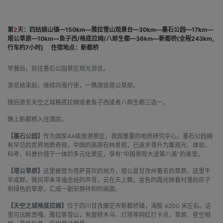
第
2
天：四姑娘山镇—150km—雅拉雪山观景台—30km—墨石公园—17km—
塔公草原—10km—鱼子西/格底拉姆/八郎生都—36km—新都桥(全程243km,
行车约7小时)
住宿地点：新都桥
早餐后，前往墨石公园景区观光游览。
游览结束后，继续向南行使，一路游览塔公草原。
随后游览天空之城格底拉姆或者鱼子西或者八郎生都三选一。
晚上新都桥入住酒店。
【墨石公园】
作为国家4A级旅游景区，我国重要的地质研究中心，墨石公园拥
有罕见的世界地质奇观，中国的高原石林景观，已逐步晋升为集观光、体验、
科考、科普价值于一体的多元化景区，享有“中国景观大道第八美”的美誉。
【塔公草原】
这里被誉为菩萨喜欢的地方，塔公是甘孜州著名的草原，这里牛
羊成群，微风带来寺庙念经的声音，云在天上飘，金色的霞光映着村落的房子
和绿色的草原，汇成一副安静祥和的画面。
【天空之城格底拉姆】
位于四川甘孜康定市新都桥镇，海拔 4200 米左右。这
里可远眺贡嘎、雅拉等雪山，有旋转木马、灯塔等网红打卡点，草原、星空相