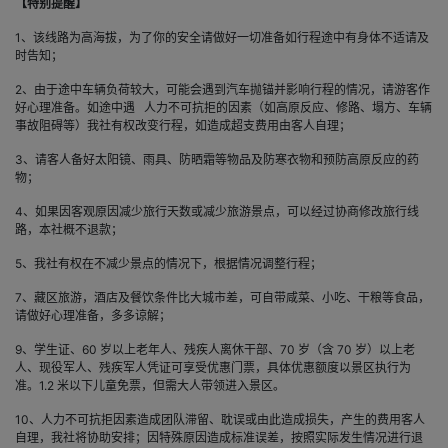
【特别提醒】
1、该线路为高海拔，为了你的安全请做好一切准备如行程途中有身体不适请及
时告知；
2、由于途中车辆负荷较大，可能会遇到汽车抛锚并影响行程的情况，请游客作
好心理准备。如途中遇 人力不可抗拒的因素（如高原反应、修路、塌方、车辆
事故阻碍等）我社有权改变行程，如造成超支费用由客人自理；
3、请客人备好太阳镜、雨具、防晒霜等物品及防寒衣物和预防高原反应的药
物；
4、如果因客观原因减少旅行天数或减少旅游景点，可以经过协商修改旅行线
路，本社概不退款；
5、我社有权在不减少景点的情况下，根据情况调整行程；
7、藏区旅游，酒店及餐饮条件比大城市差，可自带咸菜、小吃、干粮等食品，
请做好心理准备，多多谅解；
9、学生证、60 岁以上老年人、残疾人离休干部、70 岁（含 70 岁）以上老
人、现役军人、残疾军人凭证可享受优惠门票，具体优惠额度以景区执行为
准。1.2 米以下儿童免票，但需大人带领进入景区。
10、人力不可抗拒因素造成团队滞留、耽误或由此造成损失，产生的费用客人
自理，我社将协助安排；因特殊原因造成标准误差，按照实际发生情况进行退