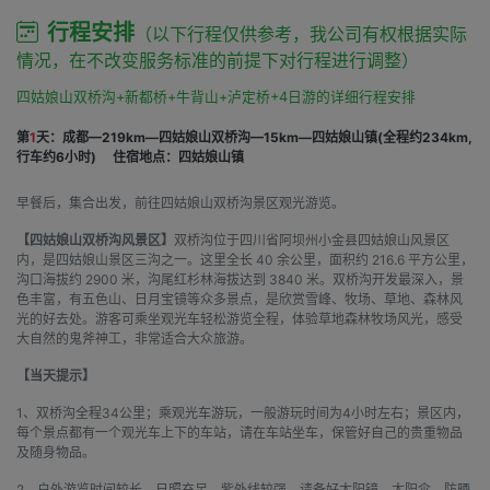
行程安排
（以下行程仅供参考，我公司有权根据实际
情况，在不改变服务标准的前提下对行程进行调整）
四姑娘山双桥沟+新都桥+牛背山+泸定桥+4日游的详细行程安排
第
1
天：成都—219km—四姑娘山双桥沟—15km—四姑娘山镇(全程约234km,
行车约6小时)
住宿地点：四姑娘山镇
早餐后，集合出发，前往四姑娘山双桥沟景区观光游览。
【四姑娘山双桥沟风景区】
双桥沟位于四川省阿坝州小金县四姑娘山风景区
内，是四姑娘山景区三沟之一。这里全长 40 余公里，面积约 216.6 平方公里，
沟口海拔约 2900 米，沟尾红杉林海拔达到 3840 米。双桥沟开发最深入，景
色丰富，有五色山、日月宝镜等众多景点，是欣赏雪峰、牧场、草地、森林风
光的好去处。游客可乘坐观光车轻松游览全程，体验草地森林牧场风光，感受
大自然的鬼斧神工，非常适合大众旅游。
【当天提示】
1、双桥沟全程34公里；乘观光车游玩，一般游玩时间为4小时左右；景区内，
每个景点都有一个观光车上下的车站，请在车站坐车，保管好自己的贵重物品
及随身物品。
2、户外游览时间较长，日照充足，紫外线较强，请备好太阳镜，太阳伞、防晒