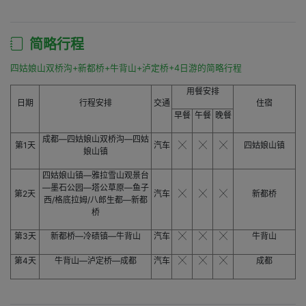
简略行程
四姑娘山双桥沟+新都桥+牛背山+泸定桥+4日游的简略行程
用餐安排
日期
行程安排
交通
住宿
早餐
午餐
晚餐
成都—四姑娘山双桥沟—四姑
第1天
汽车
╳
╳
╳
四姑娘山镇
娘山镇
四姑娘山镇—雅拉雪山观景台
—墨石公园—塔公草原—鱼子
第2天
汽车
╳
╳
╳
新都桥
西/格底拉姆/八郎生都—新都
桥
第3天
新都桥—冷碛镇—牛背山
汽车
╳
╳
╳
牛背山
第4天
牛背山—泸定桥—成都
汽车
╳
╳
╳
成都