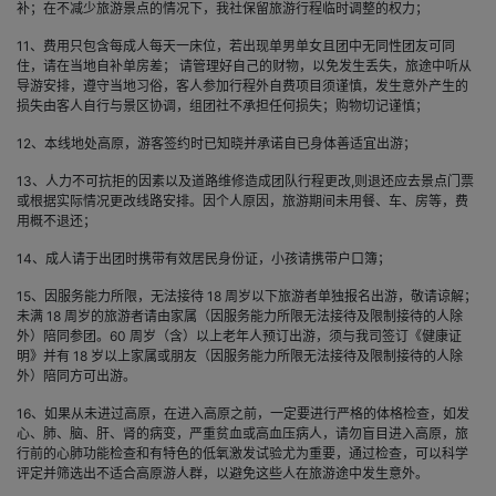
补；在不减少旅游景点的情况下，我社保留旅游行程临时调整的权力；
11、费用只包含每成人每天一床位，若出现单男单女且团中无同性团友可同
住，请在当地自补单房差； 请管理好自己的财物，以免发生丢失，旅途中听从
导游安排，遵守当地习俗，客人参加行程外自费项目须谨慎，发生意外产生的
损失由客人自行与景区协调，组团社不承担任何损失；购物切记谨慎；
12、本线地处高原，游客签约时已知晓并承诺自已身体善适宜出游；
13、人力不可抗拒的因素以及道路维修造成团队行程更改,则退还应去景点门票
或根据实际情况更改线路安排。因个人原因，旅游期间未用餐、车、房等，费
用概不退还；
14、成人请于出团时携带有效居民身份证，小孩请携带户口簿；
15、因服务能力所限，无法接待 18 周岁以下旅游者单独报名出游，敬请谅解；
未满 18 周岁的旅游者请由家属（因服务能力所限无法接待及限制接待的人除
外）陪同参团。60 周岁（含）以上老年人预订出游，须与我司签订《健康证
明》并有 18 岁以上家属或朋友（因服务能力所限无法接待及限制接待的人除
外）陪同方可出游。
16、如果从未进过高原，在进入高原之前，一定要进行严格的体格检查，如发
心、肺、脑、肝、肾的病变，严重贫血或高血压病人，请勿盲目进入高原，旅
行前的心肺功能检查和有特色的低氧激发试验尤为重要，通过检查，可以科学
评定并筛选出不适合高原游人群，以避免这些人在旅游途中发生意外。