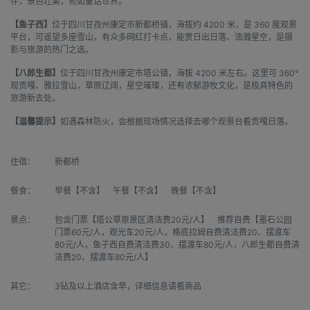
伴，景色壮美，宛如童话世界。
【鱼子西】
位于四川甘孜州康定市新都桥镇，海拔约 4200 米，是 360 度观景
平台，可遥望多座雪山，有众多网红打卡点，能赏日出日落、浩瀚星空，是摄
影与旅游的热门之选。
【八郎生都】
位于四川甘孜州康定市塔公镇，海拔 4200 米左右。这里可 360°
观贡嘎、雅拉雪山，草原辽阔，星空璀璨，还有浓郁游牧文化，是极具特色的
旅游新去处。
【温馨提示】
如遇森林防火，会根据现场情况选择去哪个观景台看贡嘎日落。
住宿：
新都桥
餐食：
早餐【不含】 午餐【不含】 晚餐【不含】
景点：
包含门票【塔公草原景区清洁费20元/人】 推荐自费【墨石公园
门票60元/人，观光车20元/人，格底拉姆自费清洁费20、摆渡车
80元/人，鱼子西自费清洁费30、摆渡车80元/人，八郎生都自费清
洁费20、摆渡车80元/人】
其它：
3钻及以上酒店含早，详细信息请看商品