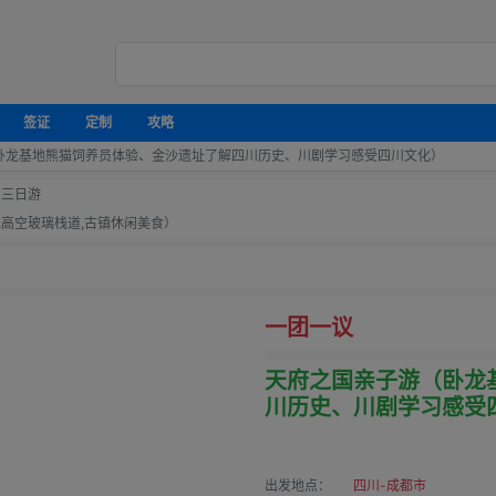
签证
定制
攻略
卧龙基地熊猫饲养员体验、金沙遗址了解四川历史、川剧学习感受四川文化）
+三日游
,高空玻璃栈道,古镇休闲美食）
一团一议
天府之国亲子游（卧龙
川历史、川剧学习感受
出发地点：
四川-成都市