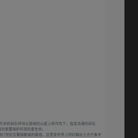
立方米的岩石碎块从陡峭的山崖上倾泻而下，造成汹涌的岩石
情时更要保护环境珍爱生命。
至前7世纪古蜀国都城的废墟。这里是世界上同时期出土古代象牙