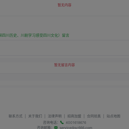
暂无内容
解四川历史、川剧学习感受四川文化）留言
暂无留言内容
联系方式
|
关于我们
|
法律声明
|
招商加盟
|
合同验真
|
站点地图
咨询电话：
4001618676
咨询邮箱：
service@sc666.com