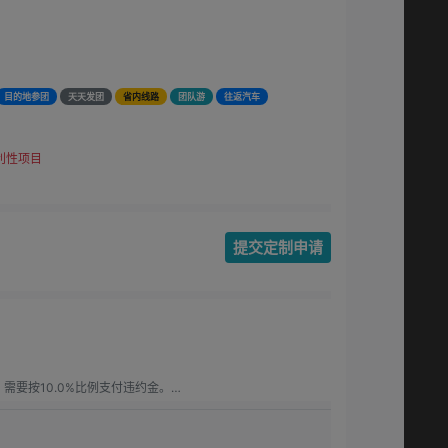
目的地参团
天天发团
省内线路
团队游
往返汽车
利性项目
提交定制申请
要按10.0%比例支付违约金。

要按15.00%比例支付违约金。

.0%比例支付违约金。
