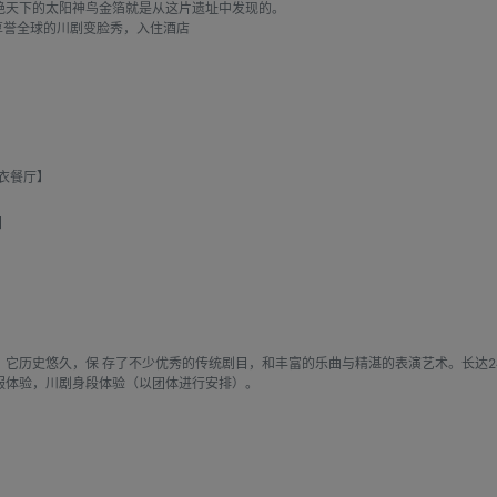
艳天下的太阳神鸟金箔就是从这片遗址中发现的。
享誉全球的川剧变脸秀，入住酒店
衣餐厅】
】
。它历史悠久，保 存了不少优秀的传统剧目，和丰富的乐曲与精湛的表演艺术。长达
服体验，川剧身段体验（以团体进行安排）。