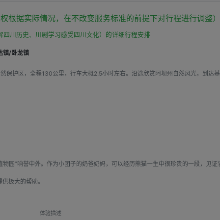
有权根据实际情况，在不改变服务标准的前提下对行程进行调整
解四川历史、川剧学习感受四川文化）的详细行程安排
镇/卧龙镇
自然保护区，全程130公里，行车大概2.5小时左右。沿途欣赏阿坝州自然风光，到达
然动植物园”响誉中外。作为小团子的奶爸奶妈，可以经历熊猫一生中很珍贵的一段，见
提供极大的帮助。
体验描述