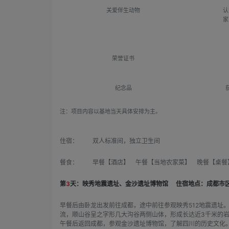
关爱伴生动物
认
家
荣誉证书
纪念品
注：项目内容以基地当天具体安排为主。
住宿：
双人标准间，独立卫生间
餐食：
早餐【酒店】 午餐【当地农家菜】 晚餐【桌餐
第
3
天：映秀地震遗址、金沙遗址博物馆
住宿地点：成都市
早餐后由卧龙出发前往成都，途中前往参观映秀512地震遗址
流，顺山谷呈之字形几大沟谷两侧山体，形成长达近3千米的
午餐后返回成都，参观金沙遗址博物馆，了解四川的历史文化。