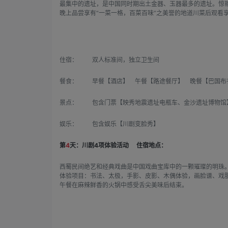
最集中的遗址，是中国同时期出土金器、玉器最多的遗址。惊
晚上品尝享有“一菜一格，百菜百味”之美誉的地道川菜后观看
住宿：
双人标准间，独立卫生间
餐食：
早餐【酒店】 午餐【路途餐厅】 晚餐【巴国布
景点：
包含门票【映秀地震遗址电瓶车、金沙遗址博物馆
娱乐：
包含娱乐【川剧变脸秀】
第
4
天：川剧4项体验活动
住宿地点：
西蜀民间绝艺和经典戏曲是中国戏曲宝库中的一颗璀璨的明珠
体验项目：书法、太极，手影、皮影、木偶体验，画脸谱、戏
午餐在麻辣鲜香的火锅中感受舌尖美味后结束。