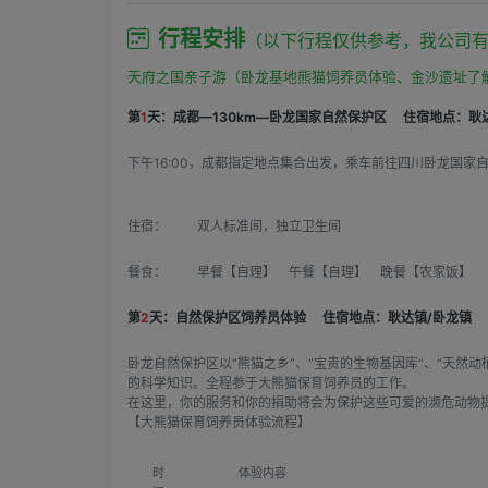
行程安排
（以下行程仅供参考，我公司
天府之国亲子游（卧龙基地熊猫饲养员体验、金沙遗址了
第
1
天：成都—130km—卧龙国家自然保护区
住宿地点：耿达
下午16:00，成都指定地点集合出发，乘车前往四川卧龙国家
住宿：
双人标准间，独立卫生间
餐食：
早餐【自理】 午餐【自理】 晚餐【农家饭】
第
2
天：自然保护区饲养员体验
住宿地点：耿达镇/卧龙镇
卧龙自然保护区以“熊猫之乡”、“宝贵的生物基因库”、“天
的科学知识。全程参于大熊猫保育饲养员的工作。
在这里，你的服务和你的捐助将会为保护这些可爱的濒危动物
【大熊猫保育饲养员体验流程】
时
体验内容