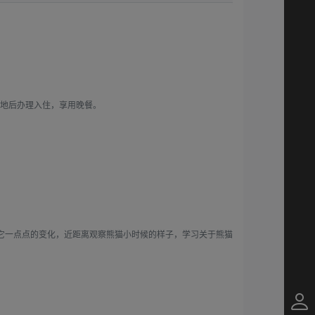
）
基地后办理入住，享用晚餐。
证它一点点的变化，近距离观察熊猫小时候的样子，学习关于熊猫