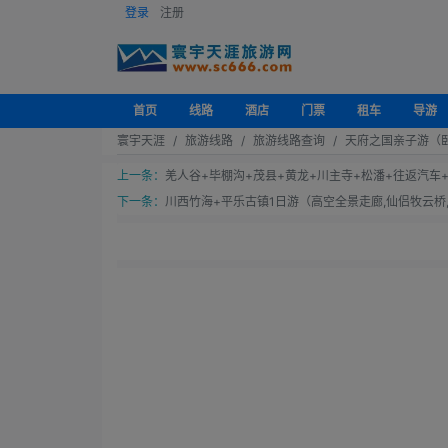
登录
注册
首页
线路
酒店
门票
租车
导游
寰宇天涯
旅游线路
旅游线路查询
天府之国亲子游（
上一条：
羌人谷+毕棚沟+茂县+黄龙+川主寺+松潘+往返汽车
下一条：
川西竹海+平乐古镇1日游（高空全景走廊,仙侣牧云桥