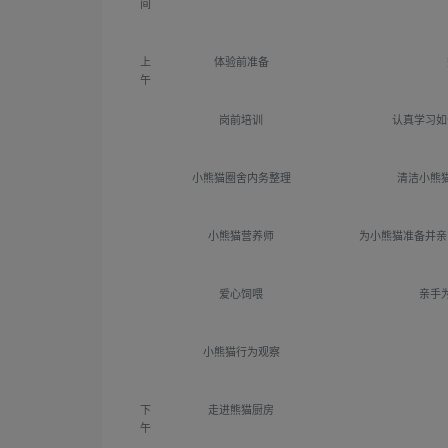
间
上
体验前准备
午
岗前培训
认真学习如
小熊猫圈舍内务整理
清洁小熊
小熊猫营养师
为小熊猫准备并亲
爱心饲喂
亲手
小熊猫行为观察
下
走进熊猫厨房
午