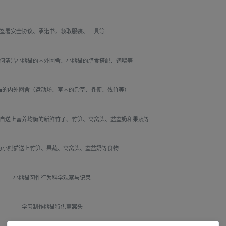
签署安全协议、承诺书，领取服装、工具等
何清洁小熊猫的内外圈舍、小熊猫的膳食搭配、饲喂等
猫的内外圈舍（运动场、室内的杂草、粪便、残竹等）
自送上营养均衡的新鲜竹子、竹笋、窝窝头、盆盆奶和果蔬等
为小熊猫送上竹笋、果蔬、窝窝头、盆盆奶等食物
小熊猫习性行为科学观察与记录
学习制作熊猫特供窝窝头