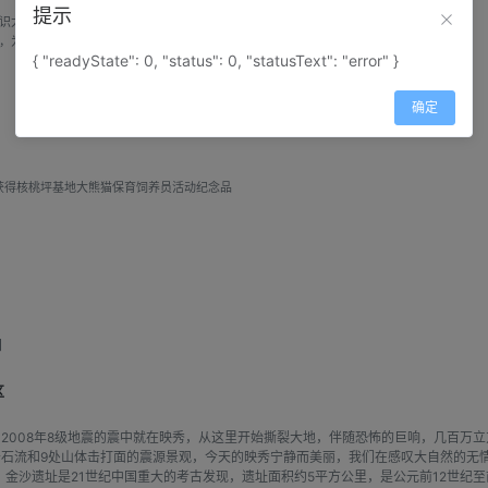
提示
识大熊猫的伴生动物红熊猫，并清扫红熊猫的
，为红熊猫准备窝窝头、果蔬均衡搭配的营养
{ "readyState": 0, "status": 0, "statusText": "error" }
餐，爱心饲喂。
确定
领取大熊猫保育饲养员荣誉证书
获得核桃坪基地大熊猫保育饲养员活动纪念品
】
区
。2008年8级地震的震中就在映秀，从这里开始撕裂大地，伴随恐怖的巨响，几百万
岩石流和9处山体击打面的震源景观，今天的映秀宁静而美丽，我们在感叹大自然的无
金沙遗址是21世纪中国重大的考古发现，遗址面积约5平方公里，是公元前12世纪