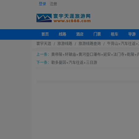
登录
注册
首页
线路
酒店
门票
租车
导游
寰宇天涯
旅游线路
旅游线路查询
牛背山+汽车往返+
上一条：
黄帝陵+轩辕庙+黄河壶口瀑布+延安+法门寺+乾陵+
下一条：
勒多曼因+汽车往返+三日游