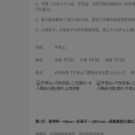
4、半票（12岁以下小孩、学生证、法定节假日期间60-65
行社备注。
5、单人报名暖舍/三角/小球/大球，提前三天报名保证拼房免
6、小球亲子，大球亲子以外的其他房型，第三人(12岁以上)需
住宿：
牛背山
餐食：
早餐【不含】 午餐【不含】 晚餐【不含】
景点：
必须自费【牛背山门票观光车全票120元/人】 推
第
2
天：乾坤岭—15km—长海子— 280 km—成都高朋大道E
早餐后，可周围继续游览，也可回房间休息。