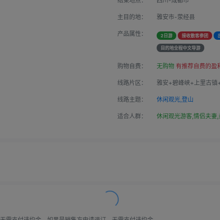
结束地点：
四川-成都市
主目的地：
雅安市-荥经县
产品属性：
2日游
接收散客参团
目的地全程中文导游
购物自费：
无购物
有推荐自费的盈
线路片区：
雅安+碧峰峡+上里古镇
线路主题：
休闲观光,登山
适合人群：
休闲观光游客,情侣夫妻,
无需支付违约金。如果是销售方申请退订，无需支付违约金。
