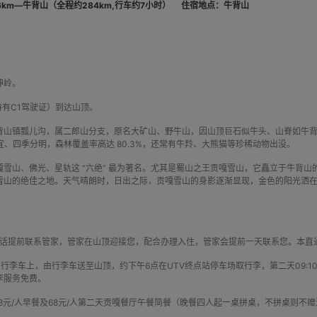
6km—牛背山（全程约284km,行车约7小时）
住宿地点：牛背山
坤岭。
持有C1驾驶证）到达山顶。
镇瓢儿沟，属二郎山分支，原名大矿山、野牛山，因山顶巨石似牛头、山脊如牛背得名。
宜、四季分明，森林覆盖率高达 80.3%，还常有牛羚、大熊猫等珍稀动物出没。
山、佛光、星轨这 “六绝” 最为著名。尤其是蜀山之王贡嘎雪山，它矗立于牛背山的
雪山的绝佳之地。天气晴朗时，日出之际，贡嘎雪山的身影逐渐显现，金色的阳光洒
电话提前联系管家，管家在山顶迎接您，配合办理入住，管家会提前一天联系您。本直
行李车上，由行李车送至山顶，约下午6点在UTV终点站停车场取行李，第二天09:
李服务免费。
值48元/人早餐及68元/人第二天贡嘎餐厅午餐简餐（晚餐四人起一桌拼桌，不拼桌则不