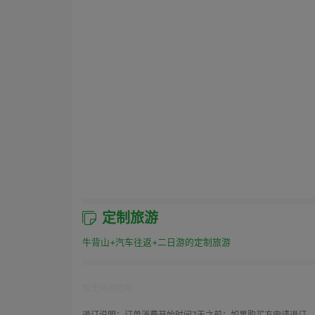
定制旅游
牛背山+汽车往返+二日游的定制旅游
暂无商品团期
退订说明：
订单消费开始时间7天之前：如果购买方申请退订，