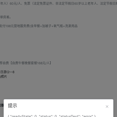
岁老年人）60元/人、免票（法定免票证件、非法定节假日60岁以上老年人、法定节假日
收单房差。
支付198元营地服务费(含早餐+加被子+氧气瓶+洗漱用品
荐自费【自费午餐晚餐套餐168元/人】
提示
口散团(全程约295km，行车约7小时)
{ "readyState": 0, "status": 0, "statusText": "error" }