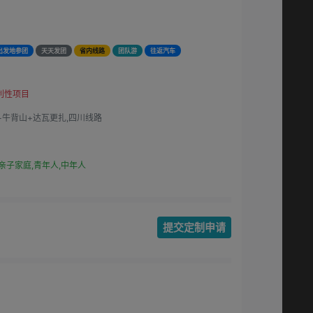
出发地参团
天天发团
省内线路
团队游
往返汽车
利性项目
+牛背山+达瓦更扎,四川线路
亲子家庭,青年人,中年人
提交定制申请