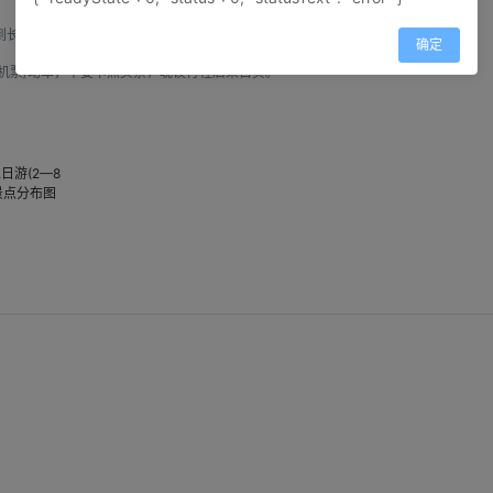
到长海子。14：00左右，在长海子乘车返回成都。
确定
机票/动车，不要卡点买票，耽误行程后果自负。