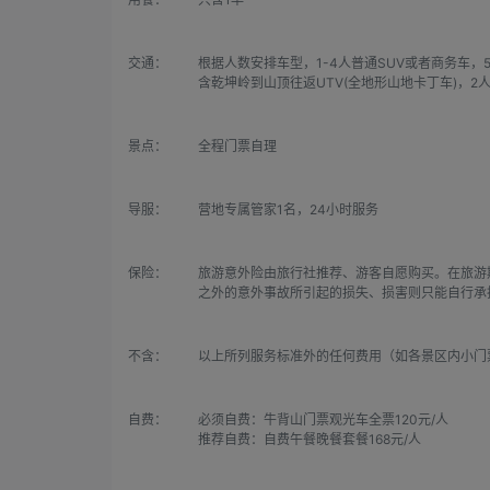
交通：
根据人数安排车型，1-4人普通SUV或者商务车，5
含乾坤岭到山顶往返UTV(全地形山地卡丁车)，2
景点：
全程门票自理
导服：
营地专属管家1名，24小时服务
保险：
旅游意外险由旅行社推荐、游客自愿购买。在旅游
之外的意外事故所引起的损失、损害则只能自行承
不含：
以上所列服务标准外的任何费用（如各景区内小门
自费：
必须自费：牛背山门票观光车全票120元/人

推荐自费：自费午餐晚餐套餐168元/人