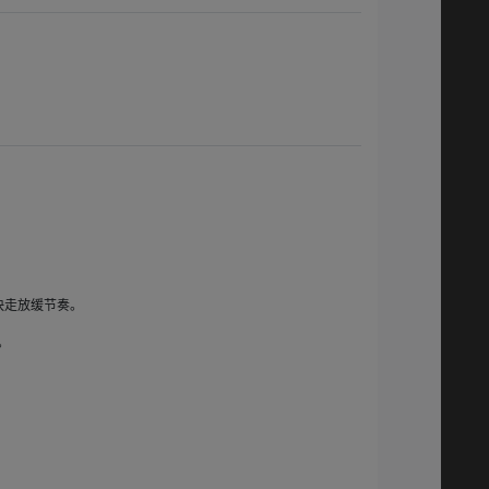
快走放缓节奏。
。