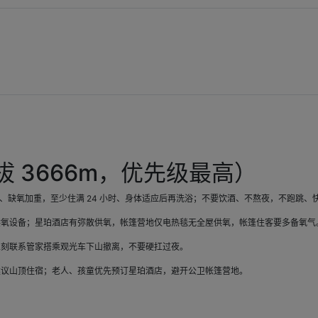
）
拔
3666m
，优先级最高）
、缺氧加重，至少住满 24 小时、身体适应后再洗浴；不要饮酒、不熬夜，不跑跳、
供氧设备；星珀酒店有弥散供氧，帐篷营地仅电热毯无全屋供氧，帐篷住客要多备氧气
立刻联系管家搭乘观光车下山撤离，不要硬扛过夜。
建议山顶住宿；老人、孩童优先预订星珀酒店，避开公卫帐篷营地。