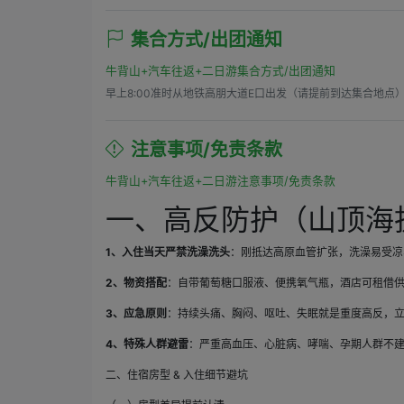
集合方式/出团通知
牛背山+汽车往返+二日游集合方式/出团通知
早上8:00准时从地铁高朋大道E口出发（请提前到达集合地点
注意事项/免责条款
牛背山+汽车往返+二日游注意事项/免责条款
一、高反防护（山顶海
1
、
入住当天严禁洗澡洗头
：刚抵达高原血管扩张，洗澡易受凉
2
、物资搭配
：自带葡萄糖口服液、便携氧气瓶，酒店可租借
3
、应急原则
：持续头痛、胸闷、呕吐、失眠就是重度高反，
4
、特殊人群避雷
：严重高血压、心脏病、哮喘、孕期人群不
二、住宿房型 & 入住细节避坑