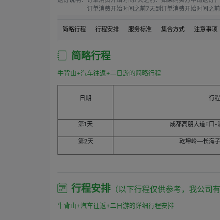
订单消费开始时间之前7天到订单消费开始时间之前4
订单消费开始时间之前4天到订单消费开始时间之前1
订单消费开始时间之前1天到订单消费开始时间：如果
简略行程
行程安排
服务标准
集合方式
注意事项
订单消费开始时间之后：如果购买方申请退订，需要
简略行程
牛背山+汽车往返+二日游的简略行程
日期
行
第1天
成都高朋大道E口
第2天
乾坤岭—长海
行程安排
（以下行程仅供参考，我公司
牛背山+汽车往返+二日游的详细行程安排