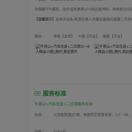
贡嘎餐厅午餐后，徒步或免费乘UTV到达乾坤岭，换乘观光车
【温馨提示】
如有买动车/机票的客人尽量买最晚的或第二天的
餐食：
早餐【含早】 午餐【不含】 晚餐【不含】
服务标准
牛背山+汽车往返+二日游服务标准
住宿：
山顶帐篷酒店1晚，根据所定套餐安排，2人一间。
用餐：
只含1早