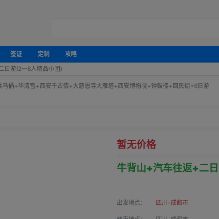
签证
定制
攻略
二日游(2—8人精品小团)
兵马俑+华清宫+西安千古情+大慈恩寺大雁塔+西安博物院+钟鼓楼+回民街+6日游
暂无价格
牛背山+汽车往返+二日
出发地点：
四川-成都市