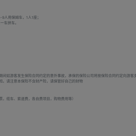
-9人用保姆车，1人1座；

人一车拼车。
期间如游客发生保险合同约定的意外事故，承保的保险公司将按保险合同约定向游客
担。请注意本保险不含财产险，请保管好自己的财物
票，缆车、索道费，各自费项目，购物费用等）