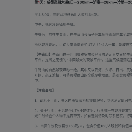
第
1
天：成都高朋大道E口—230km—泸定—28km—冷碛—2
早上8:00，准时从地铁高朋大道E口出发。
中午，抵达冷碛镇用午餐。
午餐后，前往牛背山，在牛背山长海子停车场换乘观光车至乾
抵达乾坤岭后，可徒步或免费乘坐UTV（2-4人一车，驾驶需
【牛背山】
牛背山位于四川省雅安市荥经县与泸定县交界的牛背山
平台，是当之无愧的 “中国最大的观景平台”。这里气候温润适
牛背山的自然景观堪称一绝，其中又以云海、夕阳、日出、贡嘎雪
开阔，毫无遮挡，可将贡嘎群山的全貌尽收眼底，是观赏贡嘎
中。
【注意事项】
1、司机不上山，景区内由管家为您提供服务，到达泸定即可
2、关于行李：无论是坐UTV还是徒步，行李统一在乾坤岭放到
光车时检查个人物品是否带齐，如有遗漏请及时联系管家，行
3、自费午餐晚餐套餐168元/人，包含价值168/人晚餐和价