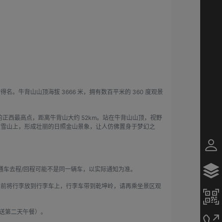
牛背山山顶海拔 3666 米，拥有数百平米的 360 度观景
正西最高点，距离牛背山大约 52km。站在牛背山山顶，视野
在雪山上，形成壮丽的日照金山景象，让人仿佛置身于梦幻之
通车去程/回程可能不是同一辆车，以实际通知为准。
10前将行李放到行李车上，行李车带到乾坤岭，请再乘坐景区观
赠送第二天午餐）。