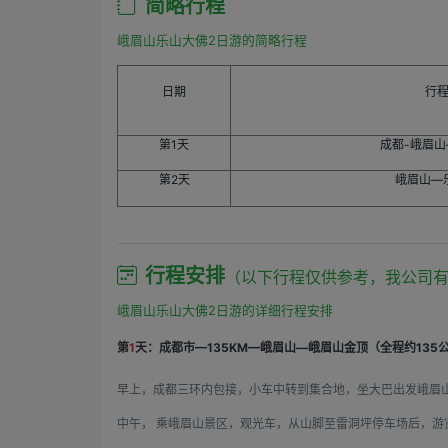
简略行程
峨眉山乐山大佛2日游的简略行程
日期
行
第1天
成都-峨眉
第2天
峨眉山—
行程安排
（以下行程仅供参考，我公司
峨眉山乐山大佛2日游的详细行程安排
第
1
天：成都市—135KM—峨眉山—峨眉山金顶（全程约135
早上，成都三环内包接，小车中转到集合地，坐大巴出发峨眉
中午， 乘峨眉山景区，观光车，从山脚至雷洞坪停车场后，游