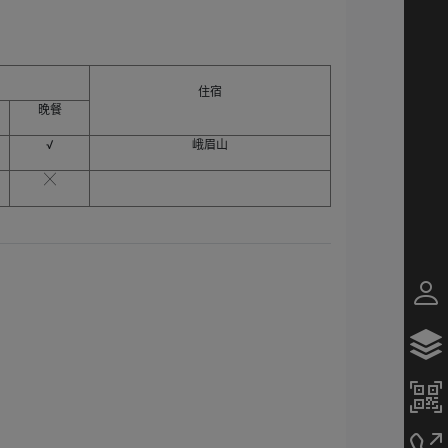
住宿
晚餐
√
峨眉山
╳
）