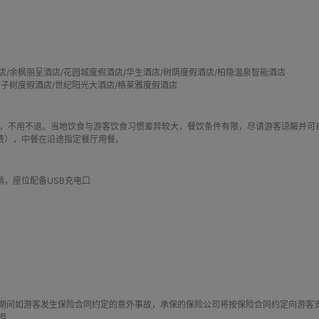
/余枫丽呈酒店/花园城度假酒店/华生酒店/树荫度假酒店/柏隐温泉智能酒店

子树度假酒店/世纪阳光大酒店/格莱雅度假酒店
早，不用不退。当地饮食与游客饮食习惯差异较大，餐饮条件有限，尽请游客谅解并可
退费），中餐在沿途指定餐厅用餐。
躺，座位配备USB充电口
期间如游客发生保险合同约定的意外事故，承保的保险公司将按保险合同约定向游客
担