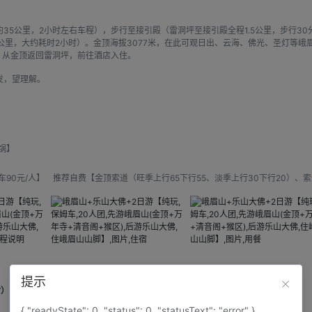
。
35公里，2小时左右车程），步行至接引殿（雷洞坪至接引殿全程1.5公里，步行3
公里，大约耗时2小时）。金顶海拔3077米，在此可观日出、云海、佛光、圣灯等
。从金顶返回雷洞坪，前往酒店入住。
发，望理解。
锅】
0元/人】 推荐自费【金顶索道（旺季上行65下行55、淡季上行30下行20）、索道
提示
时）
住宿地点：
{ "readyState": 0, "status": 0, "statusText": "error" }