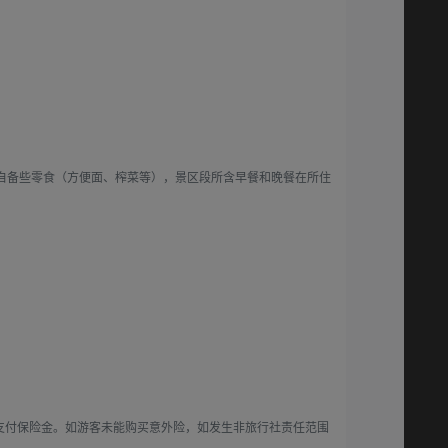
自备些零食（方便面、榨菜等），景区段所含早餐和晚餐在所住
支付保险金。如游客未能购买意外险，如发生非旅行社责任范围