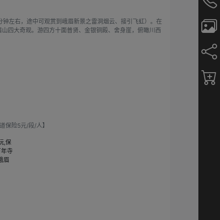
0分钟左右，途中可观赏到峨眉新景之雷洞烟云、接引飞虹）。在
峨眉山四大奇观。游四方十面普贤、金银铜殿、舍身崖，俯瞰川西
保险5元/段/人】