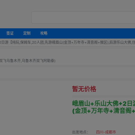
签证
定制
攻略
2日游【纯玩,保姆车,20人团,先游峨眉山(金顶+万年寺+清音阁+猴区),后游乐山大佛
双飞乌鲁木齐,乌鲁木齐双飞阿勒泰)
暂无价格
峨眉山+乐山大佛+2日
(金顶+万年寺+清音阁
出发地点：
四川-成都市