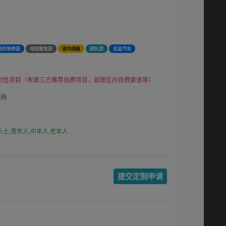
目的地参团
排团期发团
省内线路
团队游
往返汽车
利性项目（有第三方推荐自费项目，如景区内自费索道等）
线路
士,青年人,中年人,老年人
提交定制申请