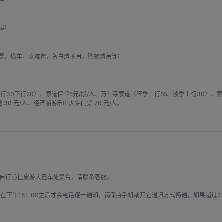
宿）
票，缆车、索道费，各自费项目，购物费用等）
行30下行20）、索道保险5元/段/人、万年寺索道（旺季上行65、淡季上行30）、索
 30 元/人、经济船游乐山大佛门票 70 元/人。
自行前往旅游大巴车处集合，请联系客服。

在下午18：00之后才会电话逐一通知，请保持手机或其它通讯方式畅通，如果超过2