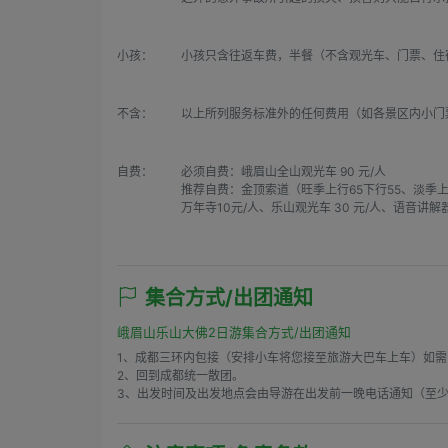
小孩：
小孩只含往返车费，半餐（不含观光车、门票、住
不含：
以上所列服务标准外的任何费用（如各景区内小门
自费：
必须自费：峨眉山全山观光车 90 元/人

推荐自费：金顶索道（旺季上行65下行55、淡季上
万年寺10元/人、乐山观光车 30 元/人、语音讲解器
集合方式/出团通知
峨眉山乐山大佛2日游集合方式/出团通知
1、成都三环内包接（安排小车将您接至旅游大巴车上车）如需
2、回到成都统一散团。

3、出发时间及出发地点会由导游在出发前一晚电话通知（至少