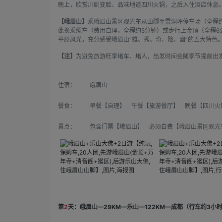
晚上，欣赏川剧变脸、品味地道四川火锅，之后入住酒店休息
【峨眉山】
乘峨眉山景区观光车从山脚至雷洞坪停车场（全程约
此换乘缆车（费用自理，全程约5分钟）或步行上金顶（全程6
平原风光，充分感受峨眉山“雄、秀、奇、险、幽”的五大特色
【注】
为避免旅游旺季堵车、堵人，出发时间会随季节提前出
住宿：
峨眉山
餐食：
早餐【自理】 午餐【旅游餐厅】 晚餐【四川火
景点：
包含门票【峨眉山】 必须自费【峨眉山景区观光车9
第
2
天：峨眉山—29KM—乐山—122KM—成都（行车约3小