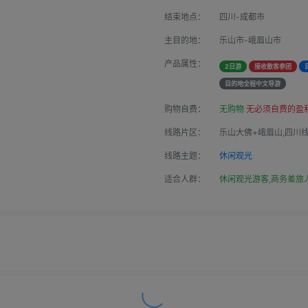
结束地点：
四川-成都市
主目的地：
乐山市-峨眉山市
产品属性：
2日游
接收散客参团
目的地全程中文导游
购物自费：
无购物
无必须自费的盈
线路片区：
乐山大佛+峨眉山,四川
线路主题：
休闲观光
适合人群：
休闲观光游客,商务差旅人