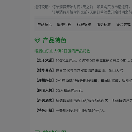
退订说明：
订单消费开始时间7天之前：如果购买方申请退订，
订单消费开始时间之前7天到订单消费开始时间之前4
订单消费开始时间之前4天到订单消费开始时间之前1
订单消费开始时间之前1天到订单消费开始时间：如果
产品特色
简略行程
行程安排
服务标准
集合方式
订单消费开始时间之后：如果购买方申请退订，需要
产品特色
峨眉山乐山大佛2日游的产品特色
【忠于承诺】
100%真纯玩，0购物 0自费 0车销 0擦边 0加点
【精华景点】
世界文化与自然双重遗产峨眉山、乐山大佛。
【理想座驾】
2+1布局陆地头等舱保姆车，车间距宽敞，智能
【同团人数】
20人精品纯玩团。
【严选酒店】
甄选峨眉山携程4钻/携程5钻酒 店，明确备选酒
【特色用餐】
一餐川剧变脸四川火锅40元/人。