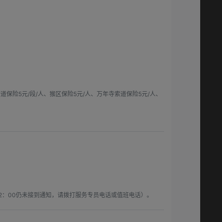
道保险5元/段/人、猴区保险5元/人、万年寺索道保险5元/人、
2：00仍未接到通知，请拨打服务专员电话或值班电话）。