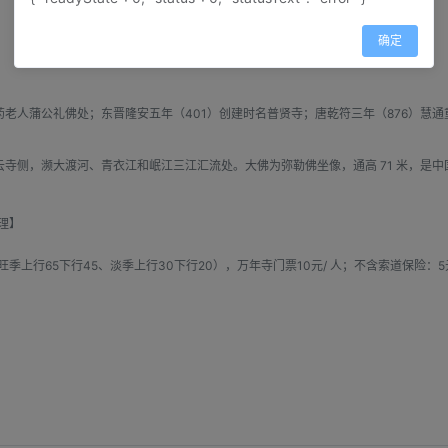
确定
老人蒲公礼佛处；东晋隆安五年（401）创建时名普贤寺；唐乾符三年（876）慧
寺侧，濒大渡河、青衣江和岷江三江汇流处。大佛为弥勒佛坐像，通高 71 米，是
理】
上行65下行45、淡季上行30下行20），万年寺门票10元/ 人；不含索道保险：5元