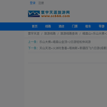
登录
注册
首页
线路
酒店
门票
租车
导游
寰宇天涯
旅游线路
旅游线路查询
峨眉山+乐山大佛+
上一条：
乐山大佛+峨眉山金顶+2日游轻松休闲游
下一条：
天山天池+火洲吐鲁番+喀纳斯+新疆四飞六日游(成都