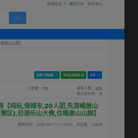
咨询电话
我的订单
会员中心
,住峨眉山山脚】
直接下载海报
手动生成海报
分享
订单量：
113
接待人数：
223
预订成功率：
0
游【纯玩,保姆车,20人团,先游峨眉山
+猴区),后游乐山大佛,住峨眉山山脚】
更新时间：
2025-06-11 17:21:00
浏览量：
26838