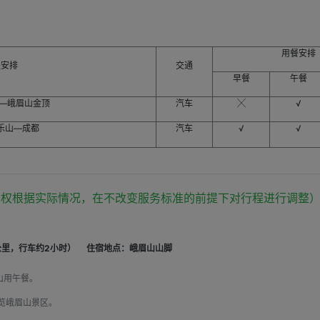
用餐安排
程安排
交通
早餐
午餐
山—峨眉山金顶
汽车
╳
√
乐山—成都
汽车
√
√
有权根据实际情况，在不改变服务标准的前提下对行程进行调整
公里，行车约2小时）
住宿地点：峨眉山山脚
山用午餐。
览峨眉山景区。