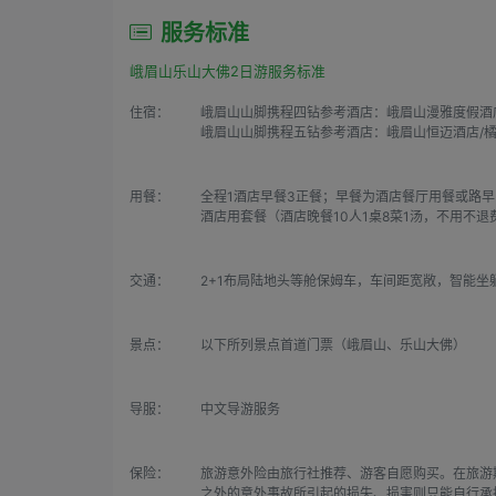
服务标准
峨眉山乐山大佛2日游服务标准
住宿：
峨眉山山脚携程四钻参考酒店：峨眉山漫雅度假酒店
峨眉山山脚携程五钻参考酒店：峨眉山恒迈酒店/橘
用餐：
全程1酒店早餐3正餐；早餐为酒店餐厅用餐或路
酒店用套餐（酒店晚餐10人1桌8菜1汤，不用不
交通：
2+1布局陆地头等舱保姆车，车间距宽敞，智能坐
景点：
以下所列景点首道门票（峨眉山、乐山大佛）
导服：
中文导游服务
保险：
旅游意外险由旅行社推荐、游客自愿购买。在旅游
之外的意外事故所引起的损失、损害则只能自行承