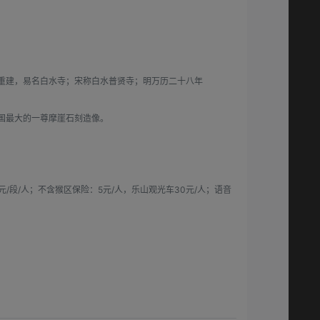
通重建，易名白水寺；宋称白水普贤寺；明万历二十八年
中国最大的一尊摩崖石刻造像。
/段/人；不含猴区保险：5元/人，乐山观光车30元/人；语音