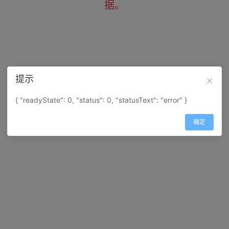
据。
提示
{ "readyState": 0, "status": 0, "statusText": "error" }
确定