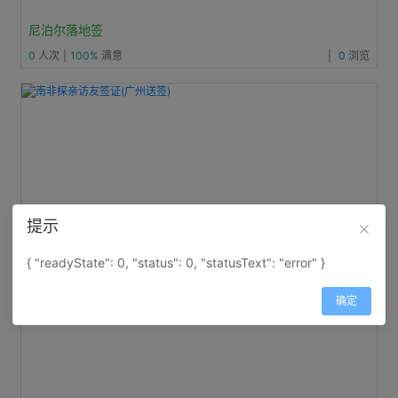
尼泊尔落地签
0
人次
|
100%
满意
|
0
浏览
提示
南非探亲访友签证(广州送签)
0
人次
|
100%
满意
|
0
浏览
{ "readyState": 0, "status": 0, "statusText": "error" }
确定