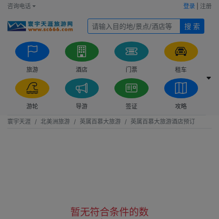
咨询电话
登录
|
注册
搜 索
旅游
酒店
门票
租车
游轮
导游
签证
攻略
寰宇天涯
北美洲旅游
英属百慕大旅游
英属百慕大旅游酒店预订
暂无符合条件的数