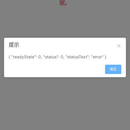
据。
提示
{ "readyState": 0, "status": 0, "statusText": "error" }
确定