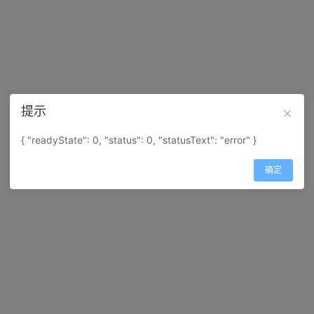
提示
{ "readyState": 0, "status": 0, "statusText": "error" }
确定