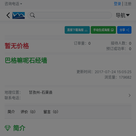
咨询电话
登录
|
注册
导航
直接下载海报
手动生成海报
分享
订单量：
0
接待人数：
0
暂无价格
预订成功率：
0
巴格嘛呢石经墙
更新时间：
2017-07-24 15:05:25
浏览量：
179682
地理位置：
甘孜州-石渠县
联系电话：
简介
评价（
0
）
留言（
0
）
简介