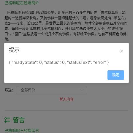
巴格嘛呢石经墙简介
巴格嘛呢石经墙距县起50公里，距今已有三百多年的历史，仿佛似草原上筑
起的一道貌岸然长堤，又仿佛似一座绵延起伏的古墙。墙身最高处有3米左右，
宽2——3米，长1.6公里，是世界上最长的嘛呢墙，墙体全部用嘛呢石片垒砌而
成。每隔一段距离就有几座佛塔相连，并且墙的两边还有大大小小的许多“窗
口”，“窗口”里摆放着一个或几个石刻佛像，有彩绘画佛像，也有石料原色的佛
像。
提示
评价
{ "readyState": 0, "status": 0, "statusText": "error" }
巴格嘛呢石经墙评价
确定
得分：
0
筛选：
暂无内容
留言
巴格嘛呢石经墙留言