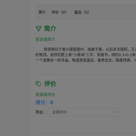
简介
评价（
0
）
留言（
0
）
简介
观音阁简介
观音阁位于美兴镇营盘村，始建于唐，以后多次毁损，又多次
护阁顶。自然石壁上有“小南海”三字，系楷书，阔约0.3*0
一个道佛合一的寺庙。每逢观音盛会，善男信女，朝香拜佛，
评价
观音阁评价
得分：
0
筛选：