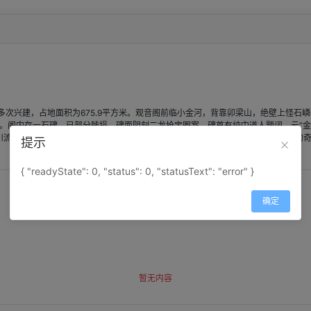
兴建，占地面积为675.9平方米。观音阁前临小金河，背靠卯梁山，绝壁上怪石嶙
.3米。阁内存一石碑，已部分残损，碑面阴刻二龙抢宝图案，碑首有纯中道人题词，云
川流不息，阁左侧有山泉涌出，异常明亮清冽。观音阁是大自然和人类智慧相结合的
提示
{ "readyState": 0, "status": 0, "statusText": "error" }
确定
暂无内容