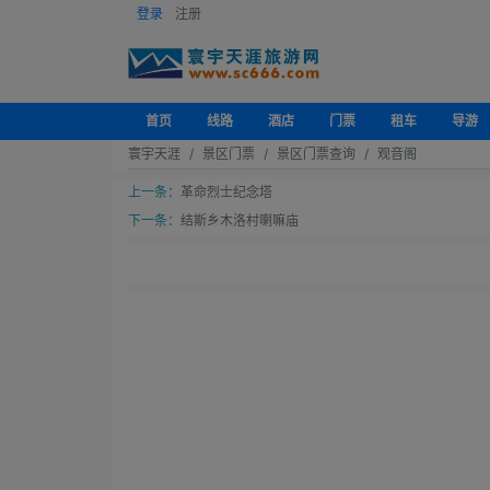
登录
注册
首页
线路
酒店
门票
租车
导游
寰宇天涯
景区门票
景区门票查询
观音阁
上一条：
革命烈士纪念塔
下一条：
结斯乡木洛村喇嘛庙