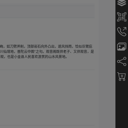
峋，如刀劈斧削，顶部岩石向外凸出，遮风挡雨，恰似巨臂庇
“金川仙境地，普陀云中图”之句。观音阁既供老子、又供观音，是
奇观，也是小金县人民喜欢游赏的山水风景地。