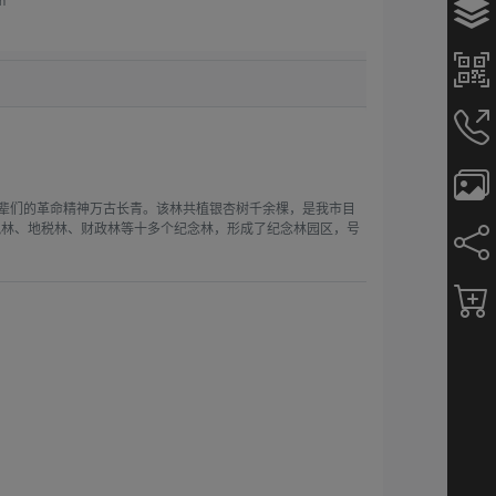
m
先辈们的革命精神万古长青。该林共植银杏树千余棵，是我市目
税林、地税林、财政林等十多个纪念林，形成了纪念林园区，号