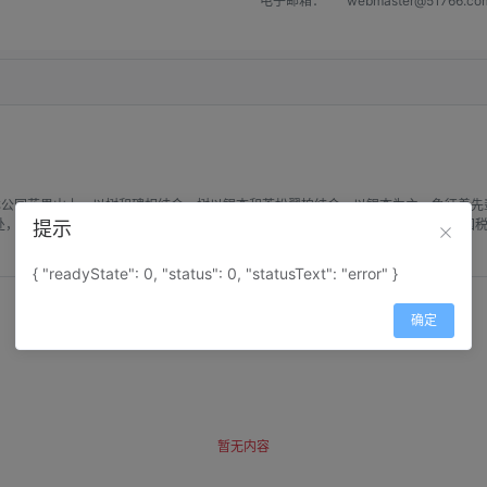
电子邮箱：
webmaster@51766.co
森林公园花果山上，以树和碑相结合。树以银杏和苍松翠柏结合，以银杏为主，象征着
处，新四军纪念林周围已建淮化苑、人才林、学子林、夕阳林、人大林、记者林、国
提示
{ "readyState": 0, "status": 0, "statusText": "error" }
确定
暂无内容