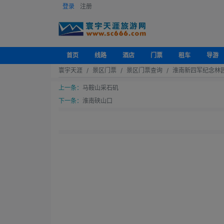
登录
注册
首页
线路
酒店
门票
租车
导游
寰宇天涯
景区门票
景区门票查询
淮南新四军纪念林
上一条：
马鞍山采石矶
下一条：
淮南硖山口