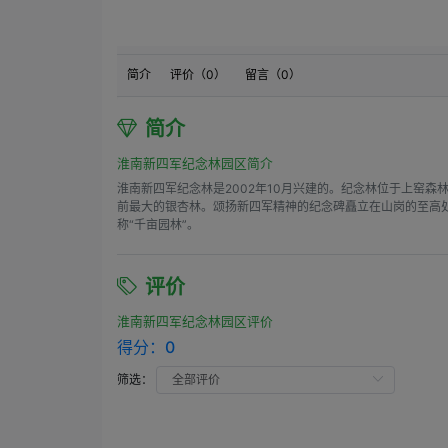
简介
评价（
0
）
留言（
0
）
简介
淮南新四军纪念林园区简介
淮南新四军纪念林是2002年10月兴建的。纪念林位于上窑
前最大的银杏林。颂扬新四军精神的纪念碑矗立在山岗的至高
称“千亩园林”。
评价
淮南新四军纪念林园区评价
得分：
0
筛选：