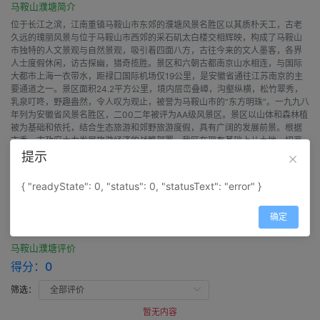
马鞍山濮塘简介
位于长江之滨，江南重镇马鞍山市东郊的濮塘风景名胜区以其质朴天工，古老
久远的瑰丽风景与位于马鞍山市西郊的采石矶太白楼交相辉映，构成了马鞍山
市独特的人文景观与自然景观，吸引着四面八方，古往今来的文人墨客，各界
人士度假休闲，访古探幽，猎奇揽胜。景区和六朝古都南京山水相连，与国际
大都市上海一衣带水，距禄口国际机场仅19公里，是安徽省通往江苏南京的主
要通道之一。景区面积24.2平方公里，境内层峦叠嶂，沟壑纵横，松竹翠秀，
乳泉叮咚，野趣盎然，令人叹为观止，被誉为马鞍山市的“东方明珠”。一九九八
年列为安徽省风景名胜区，二00二年被评为AA级风景区。景区以山体和森林植
被为基础和依托，结合生态旅游和郊野旅游度假，具有广阔的发展前景。根据
市委、市政府大力发展旅游经济的战略部署，我区在现有基础上从土地、招商
引资各方面给予优惠政策。为景区的开发创造良好的环境，提供了经济、交
提示
通、通讯、能源以及较有潜力的旅游容人量和容时量等条件，为我区今后的发
展提供了稳定的、有较高消费水平的客源市场。
{ "readyState": 0, "status": 0, "statusText": "error" }
确定
评价
马鞍山濮塘评价
得分：
0
筛选：
暂无内容