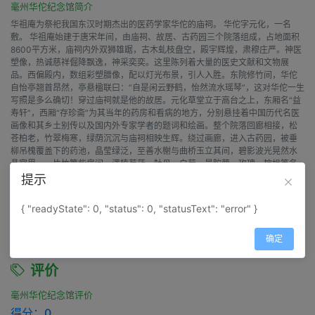
毫州华佗纪念馆简介
华祖庵为祭祀我国东汉时期杰出的医药学家华佗的庙祠。 华佗字元化，一名
敷。 华祖庵始建于唐宋年间，由庙祠、故居、古药园三个院落组成，占地面积
8600平方米，庙祠内外双狮雄踞，古木虬枝盘空，殿宇辉煌，肃穆庄严。神医
塑像，热诚慈祥倔降飘逸，神采奕奕。这里陈列着大量的医史文献和文物展
品。西偏殿内，数组彩塑腊像，配以灯光布景，引人入胜。东院修竹间，华佗
自怡亭翘首昂然，亭悬楹联曰：“自是闲云野鹤，怡然流水瑶琴”，这对华佗一生
写照是多么确切！穿过庙祠就是他的故居。元化草堂立于高台之上，东厢名“益
寿轩”，西厢“存珍斋”为其当年的药房和看病的地方，分别悬挂着中国历代名医
画像和其乡土别传以及国内外专家学者的题词和绘画。整个院落回廊相接，松
苍柏老，竹翠梅寒，绿荫沉沉与庙祠相映生辉。绕过画廊，进入古药园，被垂
柳吊槐覆盖下的药池，晶莹绿泛，至善水榭与曲桥玉立其间，碧影波光晃然水
晶宫里。一片竹篱柴扉间，满植芍药、牡丹、白菊、曼陀萝、玫瑰、棕榀等名
贵中药草及花卉，可谓药圃流香，四季繁花争艳。神医阁、五禽戏坛、课徒
提示
馆、云路桥和诗壁诸景，掩映在碧水绿树间，古香古色，令人静谧而神荡，悠
思千古。这里也是华佗纪念馆的所在地。自开放之日蟾仰胜迹，缅怀先哲的国
{ "readyState": 0, "status": 0, "statusText": "error" }
内外各界人士络绎不绝，华祖庵已成为世界研究华佗学术的中心，历史文化名
城亳州的一处闪耀着无限风光的景点
确定
评价
毫州华佗纪念馆评价
得分：
0