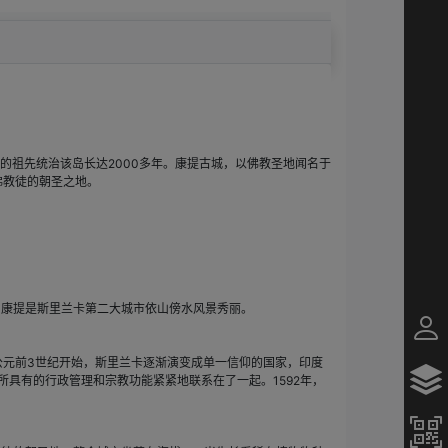
的祖先统治该岛长达2000多年。康提古城，以佛教圣地闻名于
佛教徒的朝圣之地。
。康提是斯里兰卡第二大城市依山傍水风景秀丽。
公元前3世纪开始，斯里兰卡逐渐演变成单一信仰的国家，印度
具有的行政管理和宗教功能紧紧地联系在了一起。1592年，