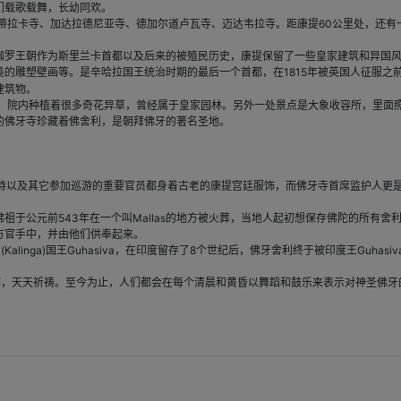
们载歌载舞，长幼同欢。
蒂拉卡寺、加达拉德尼亚寺、德加尔道卢瓦寺、迈达韦拉寺。距康提60公里处，还有
。
罗王朝作为斯里兰卡首都以及后来的被殖民历史，康提保留了一些皇家建筑和异国风
的雕塑壁画等。是辛哈拉国王统治时期的最后一个首都，在1815年被英国人征服之前
建筑物。
，院内种植着很多奇花异草，曾经属于皇家园林。另外一处景点是大象收容所，里面照
的佛牙寺珍藏着佛舍利，是朝拜佛牙的著名圣地。
、寺庙主持以及其它参加巡游的重要官员都身着古老的康提宫廷服饰，而佛牙寺首席监护人
公元前543年在一个叫Mallas的地方被火葬，当地人起初想保存佛陀的所有舍利
方官手中，并由他们供奉起来。
nga)国王Guhasiva，在印度留存了8个世纪后，佛牙舍利终于被印度王Guhasiv
拜，天天祈祷。至今为止，人们都会在每个清晨和黄昏以舞蹈和鼓乐来表示对神圣佛牙