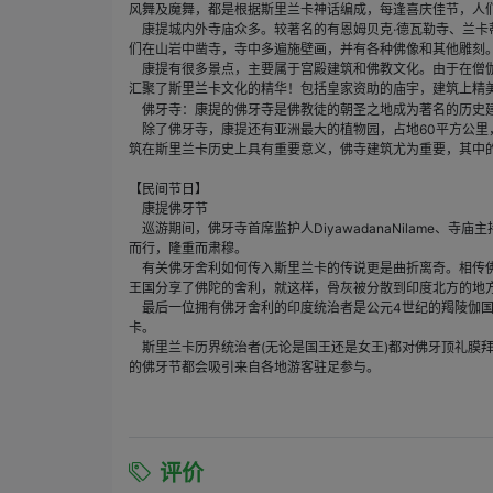
风舞及魔舞，都是根据斯里兰卡神话编成，每逢喜庆佳节，人
康提城内外寺庙众多。较著名的有恩姆贝克·德瓦勒寺、兰卡
们在山岩中凿寺，寺中多遍施壁画，并有各种佛像和其他雕刻
康提有很多景点，主要属于宫殿建筑和佛教文化。由于在僧伽
汇聚了斯里兰卡文化的精华！包括皇家资助的庙宇，建筑上精美
佛牙寺：
康提的佛牙寺是佛教徒的朝圣之地成为著名的历史
除了佛牙寺，康提还有亚洲最大的植物园，占地60平方公里
筑在斯里兰卡历史上具有重要意义，佛寺建筑尤为重要，其中
【民间节日】
康提佛牙节
巡游期间，佛牙寺首席监护人DiyawadanaNilame
而行，隆重而肃穆。
有关佛牙舍利如何传入斯里兰卡的传说更是曲折离奇。相传佛祖于
王国分享了佛陀的舍利，就这样，骨灰被分散到印度北方的地
最后一位拥有佛牙舍利的印度统治者是公元4世纪的羯陵伽国(Kali
卡。
斯里兰卡历界统治者(无论是国王还是女王)都对佛牙顶礼膜
的佛牙节都会吸引来自各地游客驻足参与。
评价