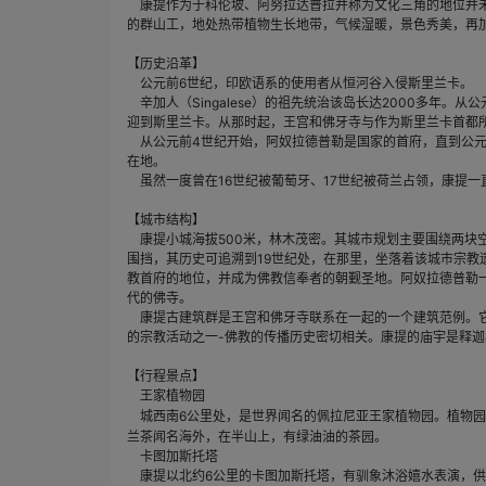
康提作为于科伦坡、阿努拉达普拉并称为文化三角的地位并未
的群山工，地处热带植物生长地带，气候湿暖，景色秀美，再
【历史沿革】
公元前6世纪，印欧语系的使用者从恒河谷入侵斯里兰卡。
辛加人（Singalese）的祖先统治该岛长达2000多年
迎到斯里兰卡。从那时起，王宫和佛牙寺与作为斯里兰卡首都
从公元前4世纪开始，阿奴拉德普勒是国家的首府，直到公元8
在地。
虽然一度曾在16世纪被葡萄牙、17世纪被荷兰占领，康提一
【城市结构】
康提小城海拔500米，林木茂密。其城市规划主要围绕两块
围挡，其历史可追溯到19世纪处，在那里，坐落着该城市宗教遗址，
教首府的地位，并成为佛教信奉者的朝觐圣地。阿奴拉德普勒
代的佛寺。
康提古建筑群是王宫和佛牙寺联系在一起的一个建筑范例。它
的宗教活动之一-佛教的传播历史密切相关。康提的庙宇是释
【行程景点】
王家植物园
城西南6公里处，是世界闻名的佩拉尼亚王家植物园。植
物园
兰茶闻名海外，在半山上，有绿油油的茶园。
卡图加斯托塔
康提以北约6公里的卡图加斯托塔，有驯象沐浴嬉水表演，供