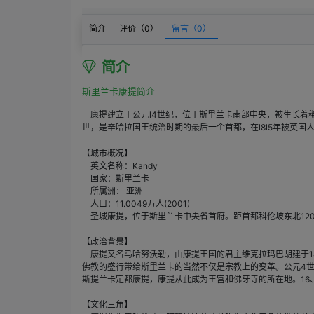
简介
评价（
0
）
留言（
0
）
简介
斯里兰卡康提简介
康提建立于公元l4世纪，位于斯里兰卡南部中央，被生长着稀
世，是辛哈拉国王统治时期的最后一个首都，在l8l5年被英国
【城市概况】
英文名称：Kandy
国家：斯里兰卡
所属洲： 亚洲
人口：11.0049万人(2001)
圣城康提，位于斯里兰卡中央省首府。距首都科伦坡东北120
【政治背景】
康提又名马哈努沃勒，由康提王国的君主维克拉玛巴胡建于14
佛教的盛行带给斯里兰卡的当然不仅是宗教上的变革。公元4世
斯提兰卡定都康提，康提从此成为王宫和佛牙寺的所在地。16、
【文化三角】