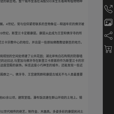
徒的朝圣地。整个城市坐落在海拔500米生长看稀有植物物种
发展。4世纪，常与信仰紧密联系的圣物象征--释迦牟尼的佛牙被
19世纪，斯里兰卡定都康提。康提从此成为王宫和佛牙寺的所
斯里兰卡宗教中心的地位，并且是一些原始佛教教徒朝圣的地方。
布局规划的空闲处修建了公共花园；湖北岸有白石构筑的防御墙
18世纪的达拉达.马里加马佛牙寺在斯里兰卡原首府作为斯里兰卡的宗
了这座宫殿的装饰。纵览这座小巧神圣的城市，还能发现一些近
殿群之一。佛牙寺、王宫建筑群和康提古城无不与人类最重要
地80余公顷，建筑堂煌。瀑布饭店建在群山环绕的土地上。锡
师以世代相传的绝艺，制作金、木器具。多姿多彩的康提民间土