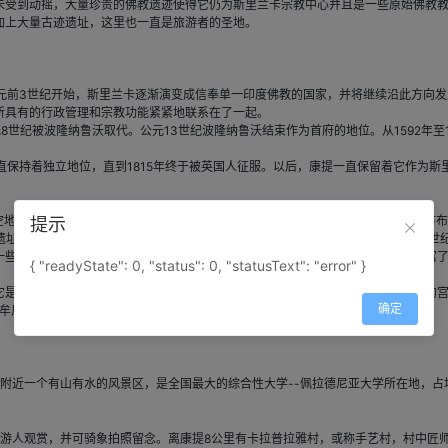
受到动摇，大量珍贵的佛教遗迹使得它仍为斯里兰卡宗教中心并且是一些原始佛教教
加上大量古迹遗址，这里也一直是旅游者的圣地。
。从公元前3世纪开始，斯里兰卡逐渐演变成信奉单一印度佛教的国家，并将继续沿此方向
所具有的行政管理和宗教功能紧紧地联系在了一起。
世纪被波隆纳鲁沃取代。公元13世纪波隆纳鲁沃结束作为首府的地位。从1592年至
直保持着独立地位，直到1815年终于被英国人征服。以后，康提一直保留着它作为
空地开展：尽头是老城行政大楼的纵长地带和形状是四边形的人工湖地带，并在城市
提示
包括王宫和被称为达拉达.马里加马(Dalada Maligama)的佛牙寺。重建于
一些庙宇的影响下，以花岗岩为基石。石灰石、大理石、木雕、牙雕等大量材料丰富
{ "readyState": 0, "status": 0, "statusText": "error" }
是众多修建在随着国家首都的变动而迁移的作为辛加君主制度保障的圣物存放地的宫
确定
迦牟尼牙骨最终旅程的产物，也是信徒们继续举行活动的见证。
附近一个有山有水的风景区，是全国最大的综合性大学--佩拉德尼亚大学所在地，占
游人观赏，并可骑象拍照留念。离康提8公里有卡拉普拉雅村，或称手艺村，村中匠