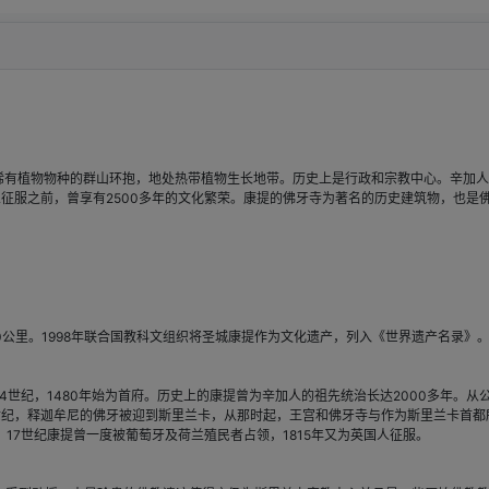
有植物物种的群山环抱，地处热带植物生长地带。历史上是行政和宗教中心。辛加人
人征服之前，曾享有2500多年的文化繁荣。康提的佛牙寺为著名的历史建筑物，也是
公里。1998年联合国教科文组织将圣城康提作为文化遗产，列入《世界遗产名录》
世纪，1480年始为首府。历史上的康提曾为辛加人的祖先统治长达2000多年。从
纪，释迦牟尼的佛牙被迎到斯里兰卡，从那时起，王宫和佛牙寺与作为斯里兰卡首都所
17世纪康提曾一度被葡萄牙及荷兰殖民者占领，1815年又为英国人征服。