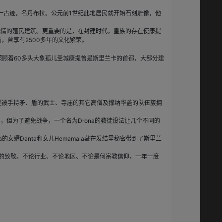
一古迹，名丹布拉。公元前1世纪此地居民就开始石刻雕像，他
情的殖民建筑。更重要的是，在封建时代，皇族的存在使康提
，曾享有2500多年的文化繁荣。
顾着60多头大象孤儿圣城康提曾是斯里兰卡的首都，大部分建
更是被手持矛、盾的武士、寺庙的其它高僧及撑纳华盖的队伍簇拥
，但为了避免战争，一个名为Drona的教徒设法让几个不同的
a的女婿Danta和女儿Hemamala藏在发结里秘密带到了斯里兰
的致敬。不论行业、不论地区、不论是何宗教信仰，一年一度