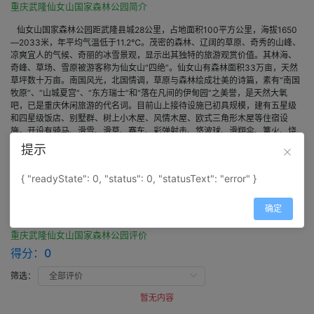
重庆武隆仙女山国家森林公园简介
仙女山国家森林公园距武隆县城28公里，占地面积100平方公里，海拔1650
—2033米，年平均气温低于11.2℃。茂密的森林、辽阔的草原、奇秀的山峰、
凉爽宜人的气候、奇丽的冰雪景观，显示出其独特的旅游观赏价值。其林海、
奇峰、草场、雪原被游客称为仙女山“四绝”。仙女山有森林面积33万亩，天然
草坪数十万亩。南国风光，北国情调，草原与森林绘成壮美的诗篇，素有“南国
牧原”、“山城夏宫”、“东方瑞士”和“落在凡间的伊甸园”之美誉，是天然大氧
吧，已是重庆休闲旅游的代名词。目前山上接待设施已初具规模，建有五星级
和四星级饭店、别墅群、树上小木屋、风情木屋、欧式三角形木屋等住宿设
施。开设有骑马、滑雪、滑草、赛车、彩弹射击、悠波球、滑翔伞、篝火、烧
烤等20余个游乐项目，仙女山是休闲度假、避暑纳凉的绝佳胜地。仙女山曾被
提示
评为重庆市“十佳”旅游景区，于2006年被评为国家AAAA级旅游区。
{ "readyState": 0, "status": 0, "statusText": "error" }
评价
确定
重庆武隆仙女山国家森林公园评价
得分：
0
筛选：
暂无内容