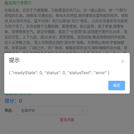
临汝风穴寺简介
在临汝县，它位于千峰簇拥，万柏葱茏的风穴山，在一座山崖间，有一个颇为
奇怪的石洞。洞很深,可通远处。每当大风将起,洞内便发出雷鸣般的吼声。倾刻
间,风从洞中冲出，猛不可档！风穴山即由“风穴”得名。 山中古寺香积寺也就称
为风穴寺了。古寺创建于北魏时期，殿堂楼阁，依山趁势；高下参差,错落有
致，显得很有生气。穿过中佛殿，就到了“七祖塔”前.这塔建于唐开元26年，塔
呈四方型，上下九层，高20多米，其势挺拔，造型别致,略呈抛物线的外轮廓，
给人以流畅之感。 登上寺院西北顶的“望州亭”南眺，东西两山夹峙,中留抽罅
隙，状若站阙；门阙之外，天广地阔，蜿蜒如带的汝河,绿树掩映的汝州城，皆
朦胧可见。寺外的塔林有各种形态的历代寿塔100多座,其中东山状元峰上，有
清代“奎光塔”一座,每至傍晚，霞光斜射，塔中红明，就像点燃了一盏灯，景象
提示
十分奇特。
{ "readyState": 0, "status": 0, "statusText": "error" }
评价
确定
临汝风穴寺评价
得分：
0
筛选：
暂无内容