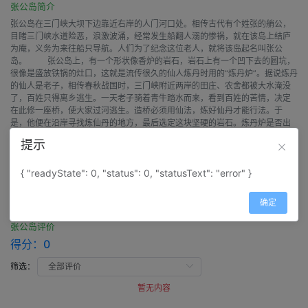
张公岛简介
张公岛在三门峡大坝下边靠近右岸的人门河口处。相传古代有个姓张的艄公，
目睹三门峡水道险恶，浪激波涌，经常发生船翻人溺的惨祸，就在该岛上结庐
为庵，义务为来往船只导航。人们为了纪念这位老人，就将该岛起名叫张公
岛。 张公岛上，有一个形状像香炉的岩石，岩石上有一个凹下去的圆坑，
很像是盛放铁锅的灶口，这就是流传很久的仙人炼丹时用的“炼丹炉”。据说炼丹
的仙人是老子，相传春秋战国时，三门峡附近两岸的田庄、农舍都被大水淹没
了，百姓只得离乡逃生。一天老子骑着青牛踏水而来，看到百姓的苦情，决定
在此修一座桥，使大家过河逃生。造桥必须用仙法，炼好仙丹才能行法。于
是，他便在沿岸寻找炼仙丹的地方，最后选定这块坚硬的岩石。炼丹炉是否出
仙丹来，就不得而知，但由此而引出的"老子炼丹"、"老子造桥"、"老君削
提示
石"、"神火炼山"等故事，至今这里还流传着"正月二十三，老君炼仙丹，家家贴
金牛，四季保平安"的民谣。
{ "readyState": 0, "status": 0, "statusText": "error" }
评价
确定
张公岛评价
得分：
0
筛选：
暂无内容