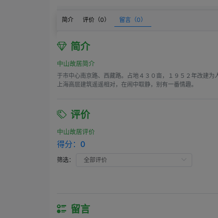
简介
评价（
0
）
留言（
0
）
简介
中山故居简介
于市中心南京路、西藏路。占地４３０亩，１９５２年改建为
上海高层建筑遥遥相对，在闹中取静，别有一番情趣。
评价
中山故居评价
得分：
0
筛选：
留言