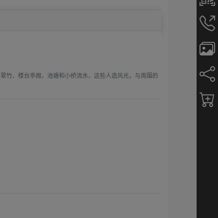
山翠竹、楼台亭阁，池塘和小桥流水，这些人造风光，与周围的