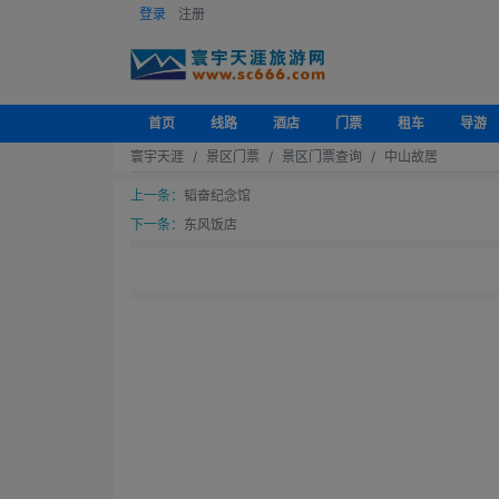
登录
注册
首页
线路
酒店
门票
租车
导游
寰宇天涯
景区门票
景区门票查询
中山故居
上一条：
韬奋纪念馆
下一条：
东风饭店