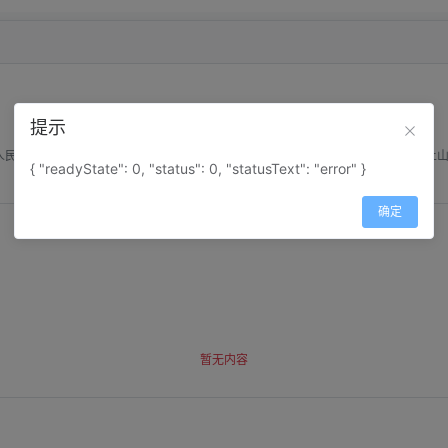
提示
人民公园和人民广场，人民公园面积达１８０亩，园内有林荫大道，花圃，草坪，土
{ "readyState": 0, "status": 0, "statusText": "error" }
确定
暂无内容