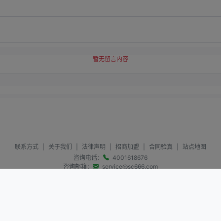
暂无留言内容
联系方式
|
关于我们
|
法律声明
|
招商加盟
|
合同验真
|
站点地图
咨询电话：
4001618676
咨询邮箱：
service@sc666.com
版权所有：寰宇天涯 @1997-
2026
All Rights Reserved
蜀ICP备09020774号